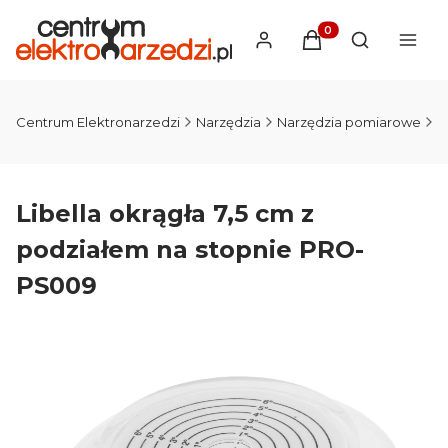
Produkty w koszyku
Otwórz wysz
Centrum Elektronarzedzi
Narzędzia
Narzędzia pomiarowe
N
Libella okrągła 7,5 cm z
podziałem na stopnie PRO-
PS009