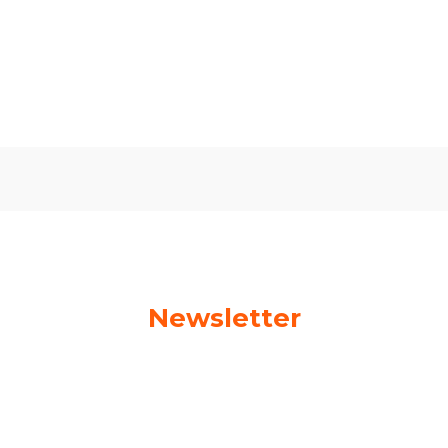
Oceń i opisz
0.00
Liczba ocen: 0
Newsletter
Podaj swój adres e-mail, jeżeli chcesz otrzymywać
informacje o nowościach i promocjach!