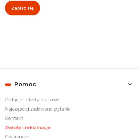
Zapisz się
Zapisując się, akceptujesz nasz
Regulamin
(w zakresie dotyczącym
Newslettera). Przetwarzanie danych odbywa się zgodnie z
Polityką
prywatności
.
Linki w stopce
Pomoc
Dotacje i oferty hurtowe
Najczęściej zadawane pytania
Kontakt
Zwroty i reklamacje
Gwarancje