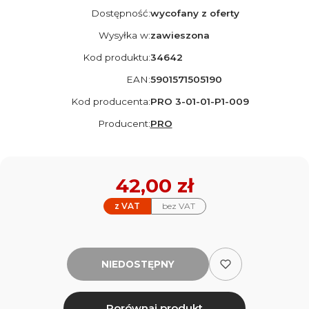
Dostępność:
wycofany z oferty
Wysyłka w:
zawieszona
Kod produktu:
34642
EAN:
5901571505190
Kod producenta:
PRO 3-01-01-P1-009
Producent:
PRO
Cena
42,00 zł
z VAT
bez VAT
NIEDOSTĘPNY
Porównaj produkt