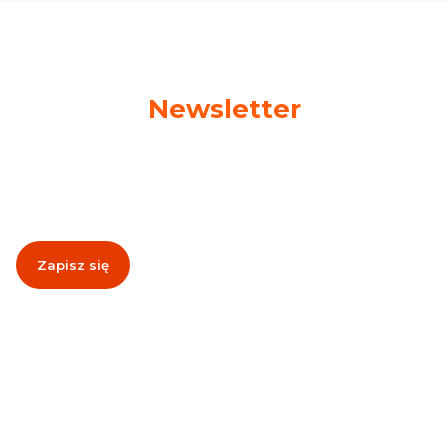
Newsletter
Podaj swój adres e-mail, jeżeli chcesz otrzymywać
informacje o nowościach i promocjach!
Zapisz się
Zapisując się, akceptujesz nasz
Regulamin
(w zakresie dotyczącym
Newslettera). Przetwarzanie danych odbywa się zgodnie z
Polityką
prywatności
.