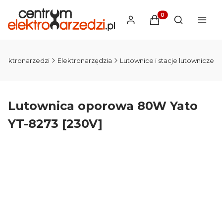
Produkty w koszyku
Otwórz wysz
Elektronarzedzi
Elektronarzędzia
Lutownice i stacje lutownicze
Lutownica oporowa 80W Yato
YT-8273 [230V]