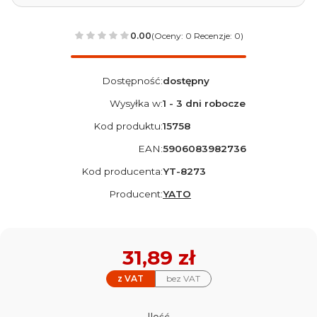
0.00
(Oceny: 0 Recenzje: 0)
Dostępność:
dostępny
Wysyłka w:
1 - 3 dni robocze
Kod produktu:
15758
EAN:
5906083982736
Kod producenta:
YT-8273
Producent:
YATO
Cena
31,89 zł
z VAT
bez VAT