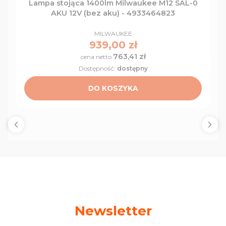
Lampa stojąca 1400lm Milwaukee M12 SAL-0
AKU 12V (bez aku) - 4933464823
PRODUCENT
MILWAUKEE
Cena
939,00 zł
763,41 zł
Cena
Dostępność:
dostępny
DO KOSZYKA
Newsletter