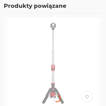
5m/27mm Milwaukee Premium III jest
Produkty powiązane
idealnym narzędziem dla profesjonalistów,
którzy potrzebują niezawodnej i precyzyjnej
taśmy mierniczej do różnych zastosowań.