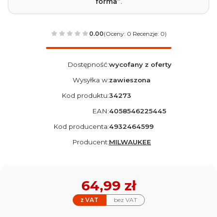
forma”
.
0.00
(Oceny: 0 Recenzje: 0)
Dostępność:
wycofany z oferty
Wysyłka w:
zawieszona
Kod produktu:
34273
EAN:
4058546225445
Kod producenta:
4932464599
Producent:
MILWAUKEE
Cena
64,99 zł
z VAT
bez VAT