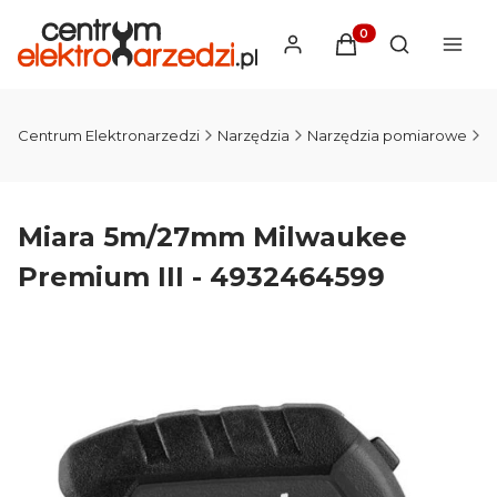
Produkty w koszyku
Otwórz wysz
Centrum Elektronarzedzi
Narzędzia
Narzędzia pomiarowe
N
Miara 5m/27mm Milwaukee
Premium III - 4932464599