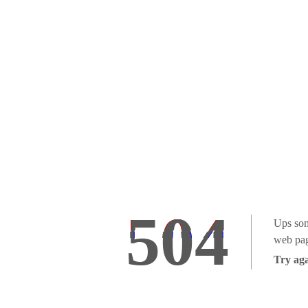
504
Ups som
web pag
Try aga