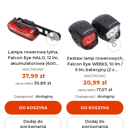
Lampa rowerowa tylna,
Falcon Eye HALO, 12 lm,
Zestaw lamp rowerowych,
akumulatorowa (600
Falcon Eye WEEKS, 10 lm /
PRODUCENT
mAh) MACTRONIC -
MACTRONIC
5 lm, bateryjny (2 x
FBR0071
PRODUCENT
Cena
37,99 zł
CR2032) MACTRONIC -
MACTRONIC
FBS0051
Cena
20,99 zł
30,89 zł
Cena
17,07 zł
Cena
Dostępność:
dostępny
Dostępność:
dostępny
DO KOSZYKA
DO KOSZYKA
Dodaj do
Dodaj do
porównania
porównania