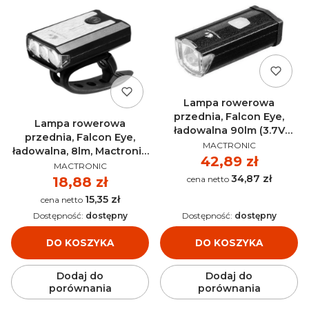
Lampa rowerowa
przednia, Falcon Eye,
Lampa rowerowa
ładowalna 90lm (3.7V
przednia, Falcon Eye,
PRODUCENT
550mAh), zestaw (kabel
MACTRONIC
ładowalna, 8lm, Mactronic
micro USB) MACTRONIC
Cena
42,89 zł
PRODUCENT
FBF0114
MACTRONIC
FBF0117
34,87 zł
Cena
Cena
18,88 zł
15,35 zł
Cena
Dostępność:
dostępny
Dostępność:
dostępny
DO KOSZYKA
DO KOSZYKA
Dodaj do
Dodaj do
porównania
porównania