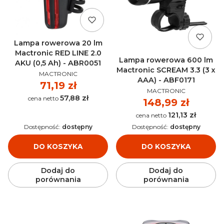
Lampa rowerowa 20 lm
Mactronic RED LINE 2.0
Lampa rowerowa 600 lm
AKU (0,5 Ah) - ABR0051
Mactronic SCREAM 3.3 (3 x
PRODUCENT
MACTRONIC
AAA) - ABF0171
Cena
71,19 zł
PRODUCENT
MACTRONIC
57,88 zł
Cena
Cena
148,99 zł
121,13 zł
Cena
Dostępność:
dostępny
Dostępność:
dostępny
DO KOSZYKA
DO KOSZYKA
Dodaj do
Dodaj do
porównania
porównania