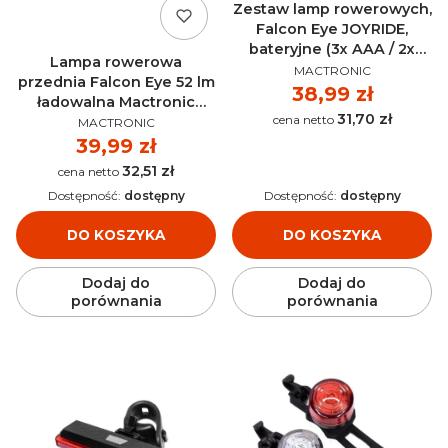
Zestaw lamp rowerowych,
Falcon Eye JOYRIDE,
bateryjne (3x AAA / 2x
Lampa rowerowa
PRODUCENT
AAA), zestaw (2x uchwyt),
MACTRONIC
przednia Falcon Eye 52 lm
blister MACTRONIC -
Cena
38,99 zł
ładowalna Mactronic
FBS0011
31,70 zł
Cena
PRODUCENT
FBF0071
MACTRONIC
Cena
39,99 zł
32,51 zł
Cena
Dostępność:
dostępny
Dostępność:
dostępny
DO KOSZYKA
DO KOSZYKA
Dodaj do
Dodaj do
porównania
porównania