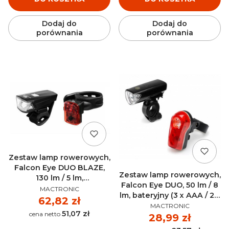
Dodaj do
Dodaj do
porównania
porównania
Zestaw lamp rowerowych,
Falcon Eye DUO BLAZE,
Zestaw lamp rowerowych,
130 lm / 5 lm,
Falcon Eye DUO, 50 lm / 8
PRODUCENT
akumulatorowy
MACTRONIC
lm, bateryjny (3 x AAA / 2 x
MACTRONIC - FBS0111
Cena
62,82 zł
PRODUCENT
AAA) MACTRONIC - L-FN3-
MACTRONIC
51,07 zł
Cena
1L.2
Cena
28,99 zł