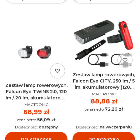
Zestaw lamp rowerowych,
Falcon Eye CITY, 250 lm / 5
Zestaw lamp rowerowych,
lm, akumulatorowy (1200
Falcon Eye TWINS 2.0, 120
PRODUCENT
mAh, / 240 mAh)
MACTRONIC
lm / 20 lm, akumulatorowy
MACTRONIC - FBS0081
Cena
88,88 zł
PRODUCENT
(300 mAh) MACTRONIC -
MACTRONIC
72,26 zł
Cena
FBS0071
Cena
68,99 zł
56,09 zł
Cena
Dostępność:
dostępny
Dostępność:
na wyczerpaniu
DO KOSZYKA
DO KOSZYKA