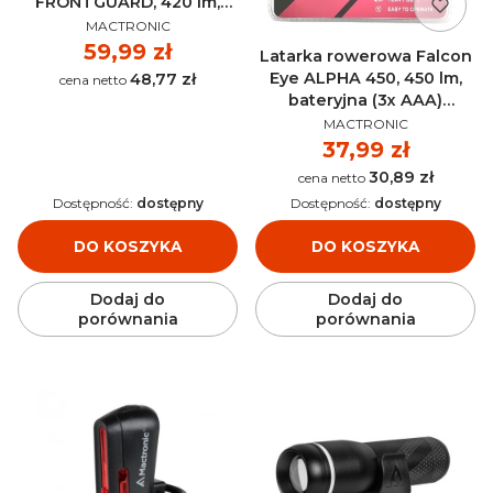
FRONTGUARD, 420 lm,
PRODUCENT
akumulatorowa (Li-Ion
MACTRONIC
2400 mAh) MACTRONIC -
Cena
59,99 zł
Latarka rowerowa Falcon
FBF0112
Eye ALPHA 450, 450 lm,
48,77 zł
Cena
bateryjna (3x AAA)
PRODUCENT
MACTRONIC - FHH0132
MACTRONIC
Cena
37,99 zł
30,89 zł
Cena
Dostępność:
dostępny
Dostępność:
dostępny
DO KOSZYKA
DO KOSZYKA
Dodaj do
Dodaj do
porównania
porównania