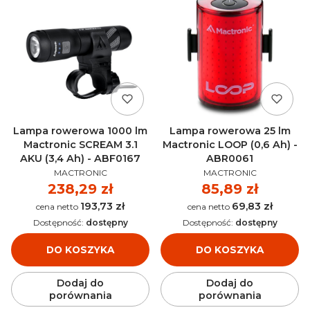
Lampa rowerowa 1000 lm
Lampa rowerowa 25 lm
Mactronic SCREAM 3.1
Mactronic LOOP (0,6 Ah) -
AKU (3,4 Ah) - ABF0167
ABR0061
PRODUCENT
PRODUCENT
MACTRONIC
MACTRONIC
Cena
238,29 zł
Cena
85,89 zł
193,73 zł
69,83 zł
Cena
Cena
Dostępność:
dostępny
Dostępność:
dostępny
DO KOSZYKA
DO KOSZYKA
Dodaj do
Dodaj do
porównania
porównania