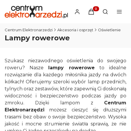
Produkty w koszyku
Otwórz wysz
Centrum Elektronarzedzi
Akcesoria i osprzęt
Oświetlenie
Lampy rowerowe
Szukasz niezawodnego oświetlenia do swojego
roweru? Nasze
lampy rowerowe
to idealne
rozwiązanie dla każdego miłośnika jazdy na dwóch
kółkach! Oferujemy szeroki wybór lamp przednich,
tylnych oraz zestawów, które zapewnią Ci doskonałą
widoczność i bezpieczeństwo podczas jazdy po
zmroku. Dzięki lampom z
Centrum
Elektronarzędzi
możesz cieszyć się dłuższymi
trasami bez obaw o swoje bezpieczeństwo. Wysoka
jakość i mocne strumienie światła sprawią, że nie
umkną Ci żadne przeszkody na drodze.