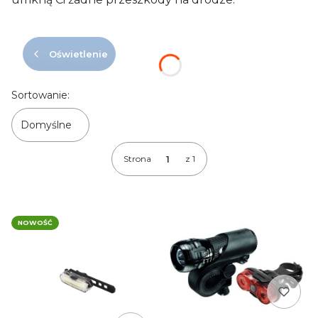
Oświetlenie
Lista produktów
Sortowanie:
Domyślne
Strona
z 1
NOWOŚĆ