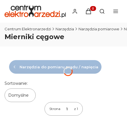
Produkty w koszyku
Otwórz wysz
Centrum Elektronarzedzi
Narzędzia
Narzędzia pomiarowe
Mierniki cęgowe
Narzędzia do pomiaru prądu / napięcia
Lista produktów
Sortowanie:
Domyślne
Strona
z 1