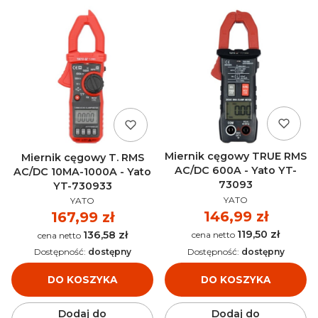
Miernik cęgowy TRUE RMS
Miernik cęgowy T. RMS
AC/DC 600A - Yato YT-
AC/DC 10MA-1000A - Yato
73093
YT-730933
PRODUCENT
PRODUCENT
YATO
YATO
Cena
146,99 zł
Cena
167,99 zł
119,50 zł
Cena
136,58 zł
Cena
Dostępność:
dostępny
Dostępność:
dostępny
DO KOSZYKA
DO KOSZYKA
Dodaj do
Dodaj do