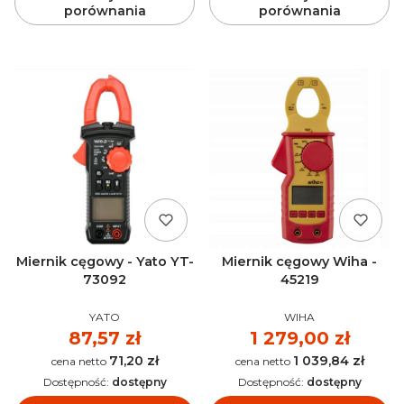
porównania
porównania
Miernik cęgowy - Yato YT-
Miernik cęgowy Wiha -
73092
45219
PRODUCENT
PRODUCENT
YATO
WIHA
Cena
87,57 zł
Cena
1 279,00 zł
71,20 zł
1 039,84 zł
Cena
Cena
Dostępność:
dostępny
Dostępność:
dostępny