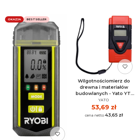
OKAZJA
BESTSELLER
Wilgotnościomierz do
drewna i materiałów
budowlanych - Yato YT-
PRODUCENT
73140
YATO
Cena
53,69 zł
43,65 zł
Cena