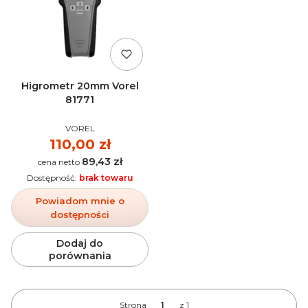
Higrometr 20mm Vorel
81771
PRODUCENT
VOREL
Cena
110,00 zł
89,43 zł
Cena
Dostępność:
brak towaru
Powiadom mnie o
dostępności
Dodaj do
porównania
Strona
z 1