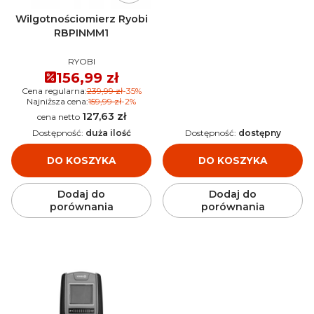
Wilgotnościomierz Ryobi
RBPINMM1
PRODUCENT
RYOBI
Cena promocyjna
156,99 zł
Cena regularna:
239,99 zł
-35%
Najniższa cena:
159,99 zł
-2%
127,63 zł
Cena
Dostępność:
duża ilość
Dostępność:
dostępny
DO KOSZYKA
DO KOSZYKA
Dodaj do
Dodaj do
porównania
porównania