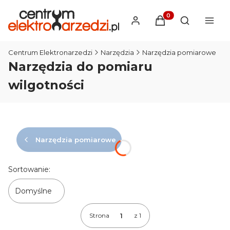
Produkty w koszyku
Otwórz wysz
Centrum Elektronarzedzi
Narzędzia
Narzędzia pomiarowe
Narzędzia do pomiaru
wilgotności
Narzędzia pomiarowe
Lista produktów
Sortowanie:
Domyślne
Strona
z 1