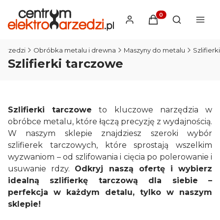
Produkty w koszyku
Otwórz wysz
narzedzi
Obróbka metalu i drewna
Maszyny do metalu
Szlifierki
Szlifierki tarczowe
Szlifierki tarczowe
to kluczowe narzędzia w
obróbce metalu, które łączą precyzję z wydajnością.
W naszym sklepie znajdziesz szeroki wybór
szlifierek tarczowych, które sprostają wszelkim
wyzwaniom – od szlifowania i cięcia po polerowanie i
usuwanie rdzy.
Odkryj naszą ofertę i wybierz
idealną szlifierkę tarczową dla siebie –
perfekcja w każdym detalu, tylko w naszym
sklepie!