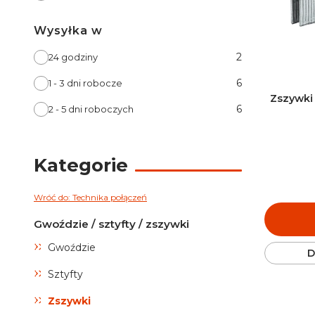
Wysyłka w
Wysyłka w
2
24 godziny
6
1 - 3 dni robocze
Zszywki 
6
2 - 5 dni roboczych
Kategorie
Wróć do: Technika połączeń
Gwoździe / sztyfty / zszywki
Gwoździe
D
Sztyfty
Zszywki