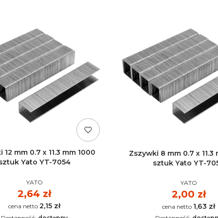
i 12 mm 0.7 x 11.3 mm 1000
Zszywki 8 mm 0.7 x 11.3
sztuk Yato YT-7054
sztuk Yato YT-70
PRODUCENT
PRODUCEN
YATO
YATO
Cena
2,64 zł
Cena
2,00 zł
2,15 zł
Cena
1,63 zł
Cena
Dostępność:
dostępny
Dostępność:
dostęp