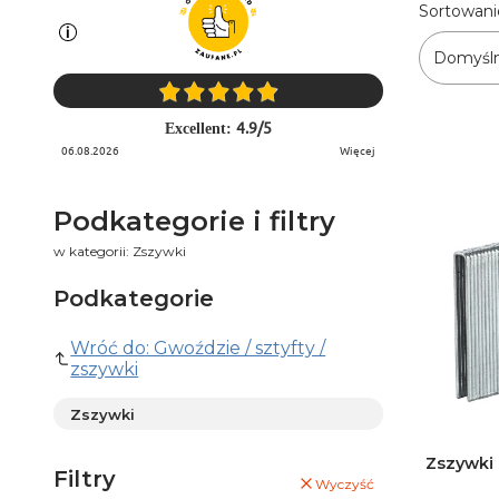
Lista 
Sortowani
Domyśl
4.9
/
5
Excellent:
06.08.2026
więcej
Podkategorie i filtry
w kategorii: Zszywki
Podkategorie
Wróć do: Gwoździe / sztyfty /
zszywki
Zszywki
Zszywki 
Filtry
Wyczyść