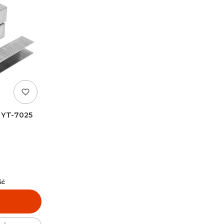
 YT-7025
T
ść