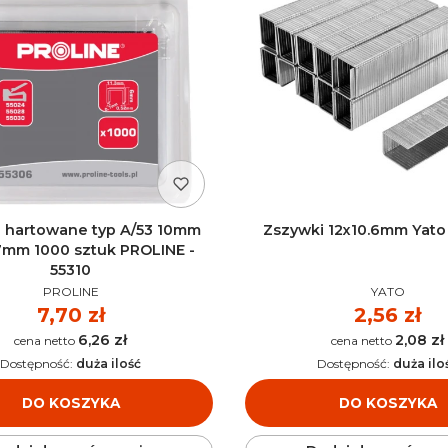
 hartowane typ A/53 10mm
Zszywki 12x10.6mm Yato
.7mm 1000 sztuk PROLINE -
55310
PRODUCENT
PRODUCEN
PROLINE
YATO
Cena
7,70 zł
Cena
2,56 zł
6,26 zł
2,08 zł
Cena
Cena
Dostępność:
duża ilość
Dostępność:
duża ilo
DO KOSZYKA
DO KOSZYKA