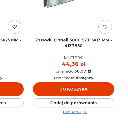
 5X25 MM -
Zszywki Einhell 3000 SZT 5X13 MM -
4137850
PRODUCENT
LAHTI PRO
Cena
44,36 zł
36,07 zł
Cena
ny
Dostępność:
dostępny
DO KOSZYKA
nia
Dodaj do porównania
pokaż więcej