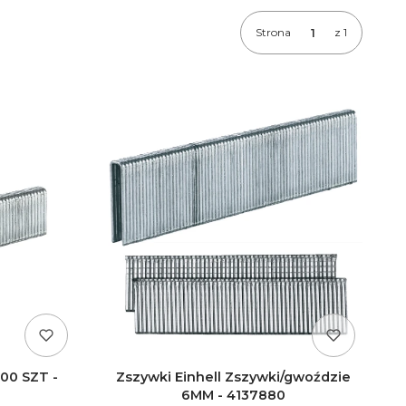
Strona
z 1
000 SZT -
Zszywki Einhell Zszywki/gwoździe
6MM - 4137880