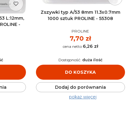
Zszywki typ A/53 8mm 11.3x0.7mm
53 L:12mm,
1000 sztuk PROLINE - 55308
PROLINE -
PRODUCENT
PROLINE
Cena
7,70 zł
6,26 zł
Cena
ść
Dostępność:
duża ilość
DO KOSZYKA
nia
Dodaj do porównania
pokaż więcej