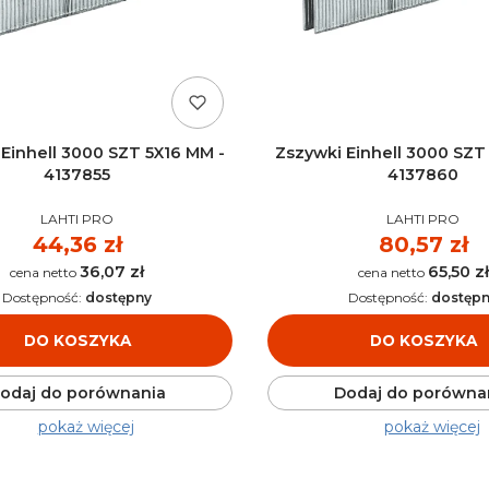
Einhell 3000 SZT 5X16 MM -
Zszywki Einhell 3000 SZT
4137855
4137860
PRODUCENT
PRODUCENT
LAHTI PRO
LAHTI PRO
Cena
44,36 zł
Cena
80,57 zł
36,07 zł
65,50 zł
Cena
Cena
Dostępność:
dostępny
Dostępność:
dostęp
DO KOSZYKA
DO KOSZYKA
odaj do porównania
Dodaj do porówna
pokaż więcej
pokaż więcej