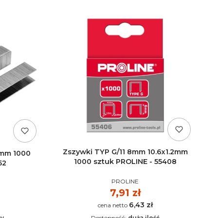
Zszywki TYP G/11 8mm 10.6x1.2mm
 mm 1000
1000 sztuk PROLINE - 55408
52
PRODUCENT
T
PROLINE
Cena
7,91 zł
6,43 zł
Cena
ny
Dostępność:
duża ilość