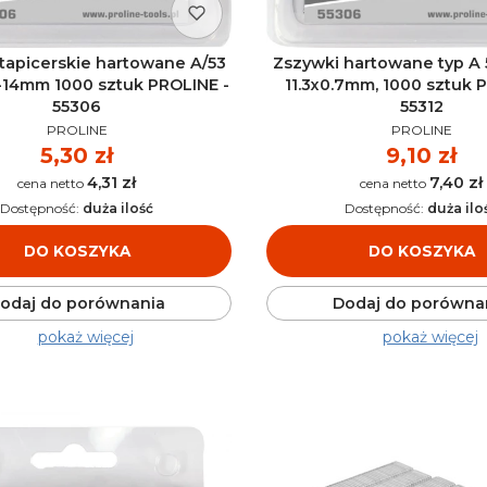
tapicerskie hartowane A/53
Zszywki hartowane typ A 
-14mm 1000 sztuk PROLINE -
11.3x0.7mm, 1000 sztuk 
55306
55312
PRODUCENT
PRODUCENT
PROLINE
PROLINE
Cena
5,30 zł
Cena
9,10 zł
4,31 zł
7,40 zł
Cena
Cena
Dostępność:
duża ilość
Dostępność:
duża ilo
DO KOSZYKA
DO KOSZYKA
odaj do porównania
Dodaj do porówna
pokaż więcej
pokaż więcej