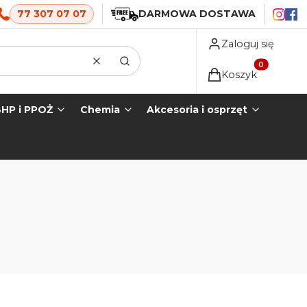
77 307 07 07
DARMOWA DOSTAWA
Zaloguj się
Wyczyść
Szukaj
Produkty w koszyk
Koszyk
HP i PPOŻ
Chemia
Akcesoria i osprzęt