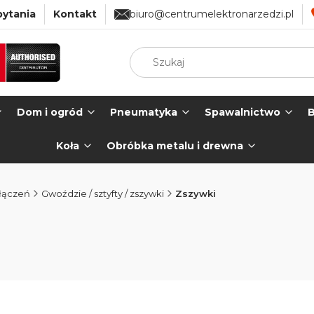
pytania
Kontakt
biuro@centrumelektronarzedzi.pl
Dom i ogród
Pneumatyka
Spawalnictwo
B
Koła
Obróbka metalu i drewna
łączeń
Gwoździe / sztyfty / zszywki
Zszywki