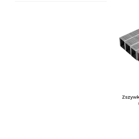
Koniec menu
Zszywk