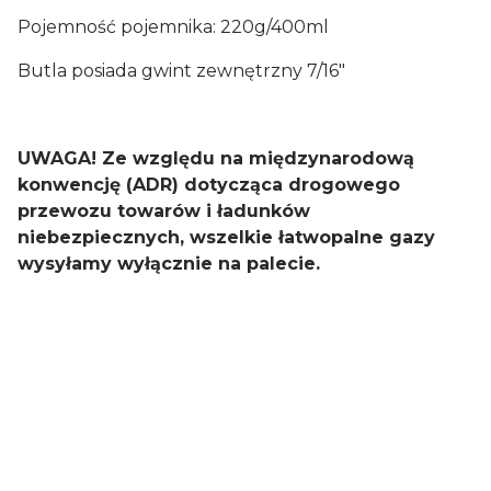
Pojemność pojemnika: 220g/400ml
Butla posiada gwint zewnętrzny 7/16"
UWAGA! Ze względu na międzynarodową
konwencję (ADR) dotycząca drogowego
przewozu towarów i ładunków
niebezpiecznych, wszelkie łatwopalne gazy
wysyłamy wyłącznie na palecie.
Oceń i opisz
0.00
Liczba ocen: 0