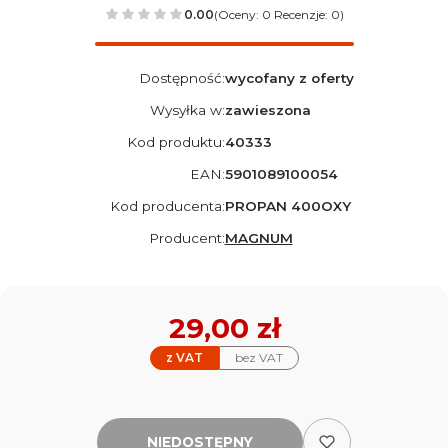
0.00
(Oceny: 0 Recenzje: 0)
Dostępność:
wycofany z oferty
Wysyłka w:
zawieszona
Kod produktu:
40333
EAN:
5901089100054
Kod producenta:
PROPAN 400OXY
Producent:
MAGNUM
Cena
29,00 zł
z VAT
bez VAT
NIEDOSTĘPNY