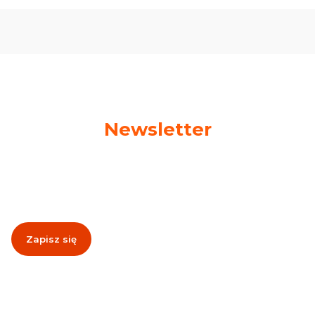
Newsletter
Podaj swój adres e-mail, jeżeli chcesz otrzymywać
informacje o nowościach i promocjach!
Zapisz się
Zapisując się, akceptujesz nasz
Regulamin
(w zakresie dotyczącym
Newslettera). Przetwarzanie danych odbywa się zgodnie z
Polityką
prywatności
.