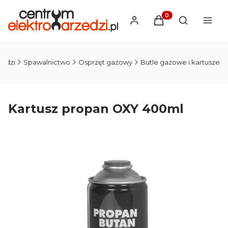
Produkty w koszyku
Otwórz wysz
zedzi
Spawalnictwo
Osprzęt gazowy
Butle gazowe i kartusze
Kartusz propan OXY 400ml