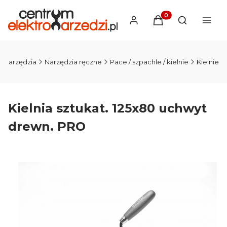
Produkty w koszyku
Otwórz wysz
Narzędzia
Narzędzia ręczne
Pace / szpachle / kielnie
Kielnie
Kielnia sztukat. 125x80 uchwyt
drewn. PRO