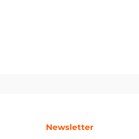
Uchwyt
drewniany
Oceń i opisz
0.00
Liczba ocen: 0
Newsletter