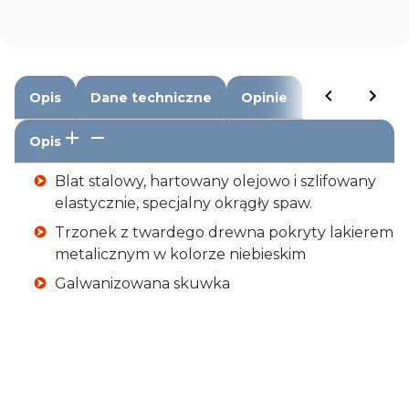
Opis
Dane techniczne
Opinie
Opis
Blat stalowy, hartowany olejowo i szlifowany
elastycznie, specjalny okrągły spaw.
Trzonek z twardego drewna pokryty lakierem
metalicznym w kolorze niebieskim
Galwanizowana skuwka
Wymiary
125x80 mm
Grubość blatu
1,4 mm