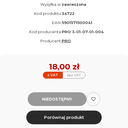
Wysyłka w:
zawieszona
Kod produktu:
34722
EAN:
5901571500041
Kod producenta:
PRO 3-01-07-01-004
Producent:
PRO
Cena
18,00 zł
z VAT
bez VAT
NIEDOSTĘPNY
Porównaj produkt