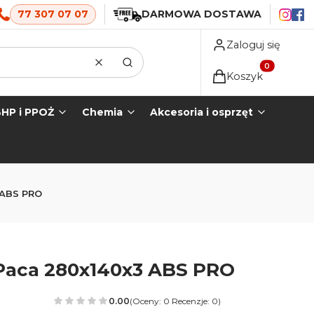
77 307 07 07
DARMOWA DOSTAWA
Zaloguj się
Wyczyść
Szukaj
Produkty w koszyk
Koszyk
HP i PPOŻ
Chemia
Akcesoria i osprzęt
 ABS PRO
Paca 280x140x3 ABS PRO
0.00
(Oceny: 0 Recenzje: 0)