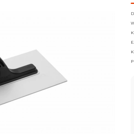
D
W
K
E
K
P