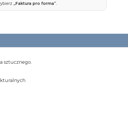
wybierz
„Faktura pro forma”
.
a sztucznego.
ukturalnych
Wymiary
280x140x3 mm
Grubość blatu
3 mm
Uchwyt
tworzywo sztuczne