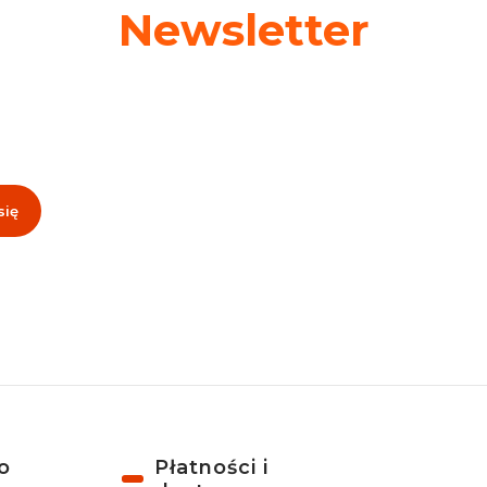
Newsletter
 swój adres e-mail, jeżeli chcesz otrzymywać informacje o nowośc
promocjach!
się
, akceptujesz nasz
Regulamin
(w zakresie dotyczącym Newslettera). Przetwa
odbywa się zgodnie z
Polityką prywatności
.
o
Płatności i