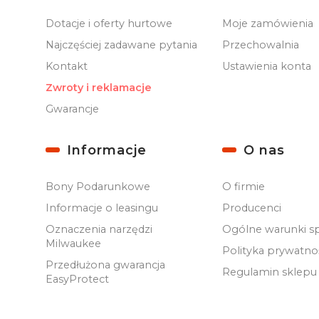
Dotacje i oferty hurtowe
Moje zamówienia
Najczęściej zadawane pytania
Przechowalnia
Kontakt
Ustawienia konta
Zwroty i reklamacje
Gwarancje
Informacje
O nas
Bony Podarunkowe
O firmie
Informacje o leasingu
Producenci
Oznaczenia narzędzi
Ogólne warunki s
Milwaukee
Polityka prywatno
Przedłużona gwarancja
Regulamin sklepu
EasyProtect