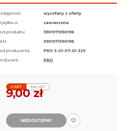
ostępność:
wycofany z oferty
ysyłka w:
zawieszona
od produktu:
5901571590196
AN:
5901571590196
od producenta:
PRO 3-01-07-01-325
roducent:
PRO
z VAT
bez VAT
Cena
9,00 zł
NIEDOSTĘPNY