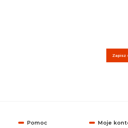
Podaj
Zapisz 
Zapisując się
Linki w stopce
Pomoc
Moje kont