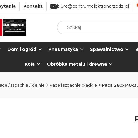
pytania
Kontakt
biuro@centrumelektronarzedzi.pl
Dom i ogród
Pneumatyka
Spawalnictwo
B
Koła
Obróbka metalu i drewna
ace / szpachle / kielnie
Pace i szpachle gładkie
Paca 280x140x3