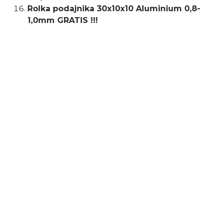
Rolka podajnika 30x10x10 Aluminium 0,8-
1,0mm GRATIS !!!
Typ uchwytu
MB15
Rodzaj
inwertorowe
Napięcie zasilania
230 V
Minimalny prąd spawania
35 A
Maksymalny prąd
200 A
spawania
Maksymalny pobór
6,4 kW
mocy
Prąd spawania MIG/MAG
35 - 200 A
Napięcie biegu jałowego
64 V