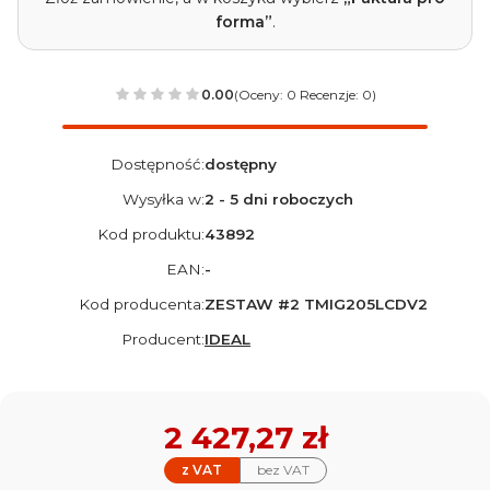
forma”
.
0.00
(Oceny: 0 Recenzje: 0)
Dostępność:
dostępny
Wysyłka w:
2 - 5 dni roboczych
Kod produktu:
43892
EAN:
-
Kod producenta:
ZESTAW #2 TMIG205LCDV2
Producent:
IDEAL
Cena
2 427,27 zł
z VAT
bez VAT