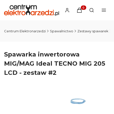
Produkty w koszyku
Otwórz wysz
Centrum Elektronarzedzi
Spawalnictwo
Zestawy spawarek
Spawarka inwertorowa
MIG/MAG Ideal TECNO MIG 205
LCD - zestaw #2