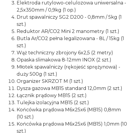
Elektroda rutylowo-celulozowa uniwersalna -
2,5x350mm / 0,9kg (1 op.)
Drut spawalniczy SG2 D200 - 0,8mm / 5kg (1
szt.)
Reduktor AR/CO2 Mini 2 manometry (1 szt.)
Butla Ar/CO2 pełna legalizowana - 8L / 15kg (1
szt.)
Wąż techniczny zbrojony 6x2,5 (2 metry)
Opaska ślimakowa 8-12mm INOX (2 szt.)
Młotek spawalniczy (rękojeść sprężynowa) -
duży 500g (1 szt.)
Organizer SKRZOT M (1 szt.)
Dysza gazowa MB15 standard 12,0mm (2 szt.)
Łącznik prądowy MB15 (2 szt.)
Tulejka izolacyjna MB15 (2 szt.)
Końcówka prądowa M6x25x6 (MB15) 0,8mm
(10 szt.)
Końcówka prądowa M6x25x6 (MB15) 1,0mm (10
szt.)