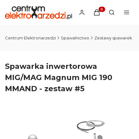
Produkty w koszyku
Otwórz wysz
Centrum Elektronarzedzi
Spawalnictwo
Zestawy spawarek
Spawarka inwertorowa
MIG/MAG Magnum MIG 190
MMAND - zestaw #5