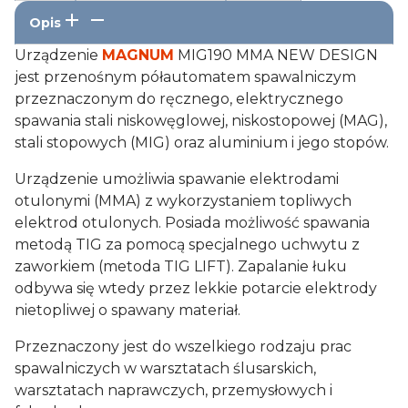
Opis
Drut spawalniczy MIG/MAG
47,99 zł
Urządzenie
MAGNUM
MIG190 MMA NEW DESIGN
Zmień ▾
jest przenośnym półautomatem spawalniczym
Reduktor
przeznaczonym do ręcznego, elektrycznego
spawania stali niskowęglowej, niskostopowej (MAG),
—
Zmień ▾
stali stopowych (MIG) oraz aluminium i jego stopów.
Butla
Urządzenie umożliwia spawanie elektrodami
400,00 zł
Zmień ▾
otulonymi (MMA) z wykorzystaniem topliwych
elektrod otulonych. Posiada możliwość spawania
Rękawice spawalnicze
metodą TIG za pomocą specjalnego uchwytu z
13,99 zł
Zmień ▾
zaworkiem (metoda TIG LIFT). Zapalanie łuku
odbywa się wtedy przez lekkie potarcie elektrody
Przyłbica spawalnicza
nietopliwej o spawany materiał.
95,99 zł
Zmień ▾
Przeznaczony jest do wszelkiego rodzaju prac
spawalniczych w warsztatach ślusarskich,
Młotek spawalniczy
warsztatach naprawczych, przemysłowych i
12,55 zł
Zmień ▾