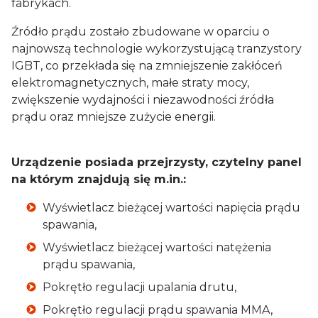
fabrykach.
Kątownik magnetyczny
Źródło prądu zostało zbudowane w oparciu o
6,79 zł
Zmień ▾
najnowszą technologie wykorzystującą tranzystory
IGBT, co przekłada się na zmniejszenie zakłóceń
SpawMix
elektromagnetycznych, małe straty mocy,
7,39 zł
Zmień ▾
zwiększenie wydajności i niezawodności źródła
prądu oraz mniejsze zużycie energii.
Kleszcze spawalnicze
35,00 zł
Zmień ▾
Urządzenie posiada przejrzysty, czytelny panel
na którym znajdują się m.in.:
Elektrody rutylowe
51,99 zł
Zmień ▾
Wyświetlacz bieżącej wartości napięcia prądu
spawania,
Końcówki prądowe MB15
Wyświetlacz bieżącej wartości natężenia
10× 0,57 zł
Zmień ▾
prądu spawania,
Pokrętło regulacji upalania drutu,
Dysze gazowe MB15
4× 2,66 zł
Pokrętło regulacji prądu spawania MMA,
Zmień ▾