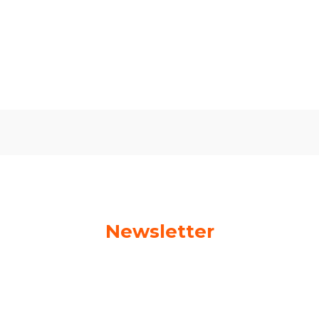
Oceń i opisz
0.00
Liczba ocen: 0
Newsletter
Podaj swój adres e-mail, jeżeli chcesz otrzymywać
informacje o nowościach i promocjach!