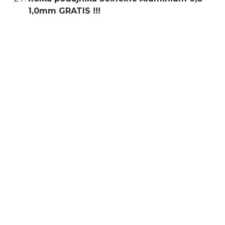
1,0mm GRATIS !!!
Typ uchwytu
MB15
Rodzaj
inwertorowe
Napięcie zasilania
230 V
Minimalny prąd spawania
40 A
Maksymalny prąd
200 A
spawania
Maksymalny pobór
6,2 kW
mocy
Prąd spawania MIG/MAG
40 - 200 A
Napięcie biegu jałowego
58 V
Maksymalny prąd
150 A