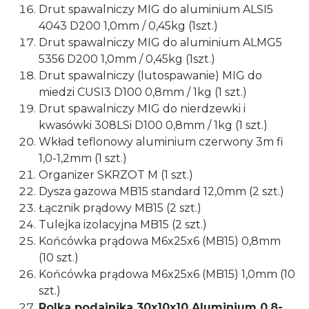
Drut spawalniczy MIG do aluminium ALSI5
4043 D200 1,0mm / 0,45kg (1szt.)
Drut spawalniczy MIG do aluminium ALMG5
5356 D200 1,0mm / 0,45kg (1szt.)
Drut spawalniczy (lutospawanie) MIG do
miedzi CUSI3 D100 0,8mm / 1kg (1 szt.)
Drut spawalniczy MIG do nierdzewki i
kwasówki 308LSi D100 0,8mm / 1kg (1 szt.)
Wkład teflonowy aluminium czerwony 3m fi
1,0-1,2mm (1 szt.)
Organizer SKRZOT M (1 szt.)
Dysza gazowa MB15 standard 12,0mm (2 szt.)
Łącznik prądowy MB15 (2 szt.)
Tulejka izolacyjna MB15 (2 szt.)
Końcówka prądowa M6x25x6 (MB15) 0,8mm
(10 szt.)
Końcówka prądowa M6x25x6 (MB15) 1,0mm (10
szt.)
Rolka podajnika 30x10x10 Aluminium 0,8-