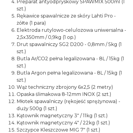
Preparat antyodpryskowy SPAWMIX 500ml (1
szt.)
Rękawice spawalnicze ze skóry Lahti Pro -
żółte (1 para)
Elektroda rutylowo-celulozowa uniwersalna -
2,5x350mm / 0,9kg (1 op.)
Drut spawalniczy SG2 D200 - 0,8mm / 5kg (1
szt.)
Butla Ar/CO2 pełna legalizowana - 8L / 15kg (1
szt.)
Butla Argon pełna legalizowana - 8L / 15kg (1
szt.)
Wąż techniczny zbrojony 6x2,5 (2 metry)
Opaska ślimakowa 8-12mm INOX (2 szt.)
Młotek spawalniczy (rękojeść sprężynowa) -
duży 500g (1 szt.)
Kątownik magnetyczny 3" / 11kg (1 szt.)
Kątownik magnetyczny 4" / 22kg (1 szt.)
Szczypce Kleszczowe MIG 7" (1 szt.)