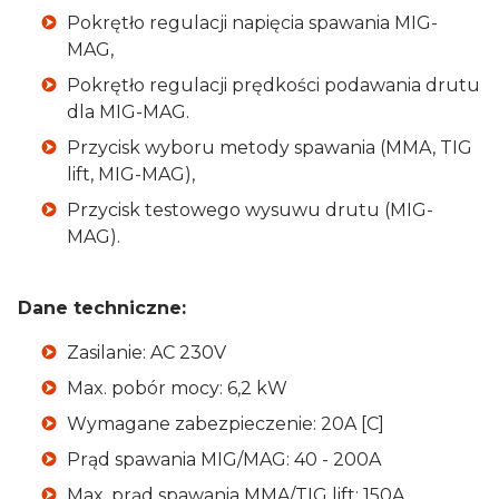
Pokrętło regulacji napięcia spawania MIG-
Łączniki prądowe MB15
MAG,
2× 1,62 zł
Zmień ▾
Pokrętło regulacji prędkości podawania drutu
dla MIG-MAG.
Dodaj do koszyka
Przycisk wyboru metody spawania (MMA, TIG
lift, MIG-MAG),
Przycisk testowego wysuwu drutu (MIG-
MAG).
Dane techniczne:
Zasilanie: AC 230V
Max. pobór mocy: 6,2 kW
Wymagane zabezpieczenie: 20A [C]
Prąd spawania MIG/MAG: 40 - 200A
Max. prąd spawania MMA/TIG lift: 150A