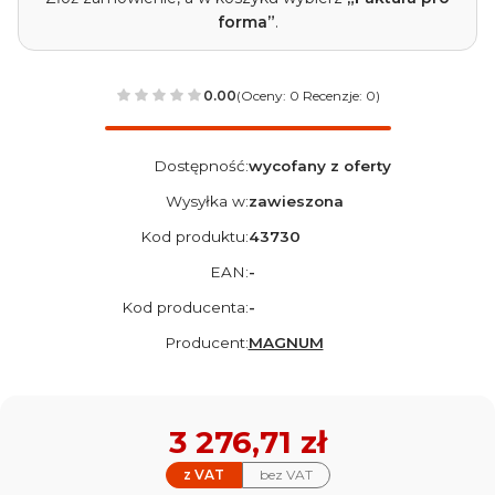
forma”
.
0.00
(Oceny: 0 Recenzje: 0)
Dostępność:
wycofany z oferty
Wysyłka w:
zawieszona
Kod produktu:
43730
EAN:
-
Kod producenta:
-
Producent:
MAGNUM
Cena
3 276,71 zł
z VAT
bez VAT