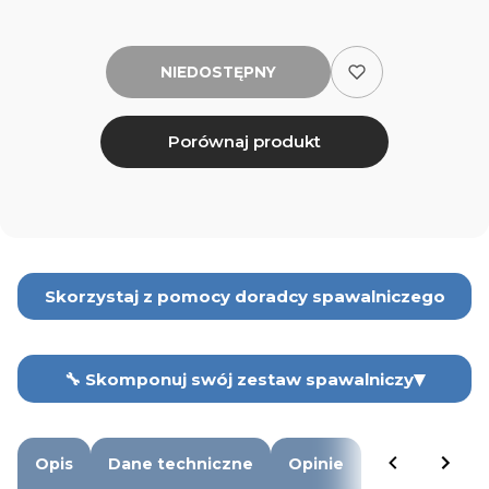
NIEDOSTĘPNY
Porównaj produkt
Skorzystaj z pomocy doradcy spawalniczego
▾
🔧 Skomponuj swój zestaw spawalniczy
Drut samoosłonowy
Opis
Dane techniczne
Opinie
24,00 zł
Zmień ▾