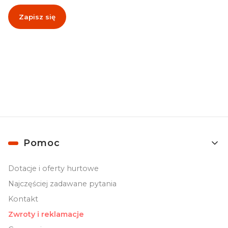
Zapisz się
Zapisując się, akceptujesz nasz
Regulamin
(w zakresie dotyczącym
Newslettera). Przetwarzanie danych odbywa się zgodnie z
Polityką
prywatności
.
Linki w stopce
Pomoc
Dotacje i oferty hurtowe
Najczęściej zadawane pytania
Kontakt
Zwroty i reklamacje