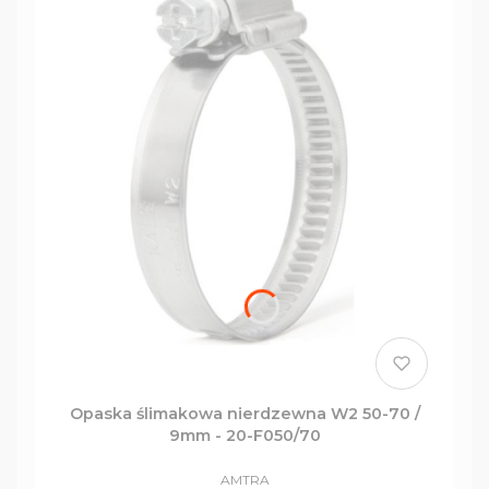
Opaska ślimakowa nierdzewna W2 50-70 /
9mm - 20-F050/70
PRODUCENT
AMTRA