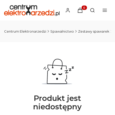
Produkty w koszyku
Otwórz wysz
Centrum Elektronarzedzi
Spawalnictwo
Zestawy spawarek
Produkt jest
niedostępny