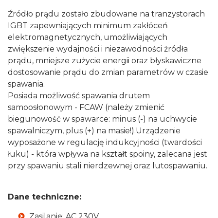
Przyłbica spawalnicza
Źródło prądu zostało zbudowane na tranzystorach
95,99 zł
Zmień ▾
IGBT zapewniających minimum zakłóceń
elektromagnetycznych, umożliwiających
Młotek spawalniczy
zwiększenie wydajności i niezawodności źródła
12,55 zł
Zmień ▾
prądu, mniejsze zużycie energii oraz błyskawiczne
dostosowanie prądu do zmian parametrów w czasie
Kątownik magnetyczny
spawania.
Posiada możliwość spawania drutem
6,79 zł
Zmień ▾
samoosłonowym - FCAW (należy zmienić
biegunowość w spawarce: minus (-) na uchwycie
SpawMix
spawalniczym, plus (+) na masie!).Urządzenie
7,39 zł
Zmień ▾
wyposażone w regulację indukcyjności (twardości
łuku) - która wpływa na kształt spoiny, zalecana jest
Kleszcze spawalnicze
przy spawaniu stali nierdzewnej oraz lutospawaniu.
35,00 zł
Zmień ▾
Elektrody rutylowe
Dane techniczne:
51,99 zł
Zmień ▾
Zasilanie: AC 230V