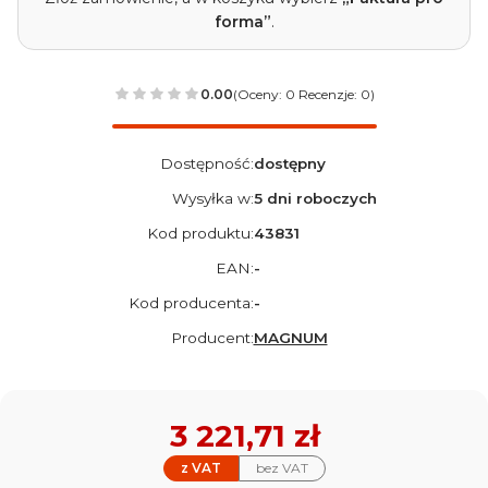
forma”
.
0.00
(Oceny: 0 Recenzje: 0)
Dostępność:
dostępny
Wysyłka w:
5 dni roboczych
Kod produktu:
43831
EAN:
-
Kod producenta:
-
Producent:
MAGNUM
Cena
3 221,71 zł
z VAT
bez VAT