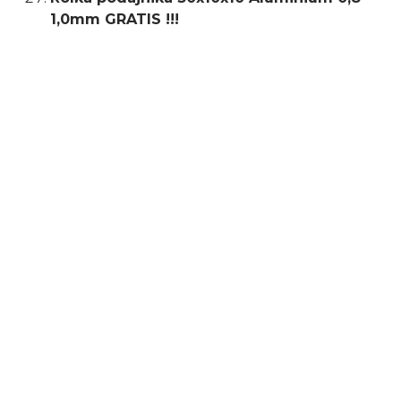
1,0mm GRATIS !!!
Typ uchwytu
MB15
Rodzaj
inwertorowe
Napięcie zasilania
230 V
Minimalny prąd spawania
30 A
Maksymalny prąd
200 A
spawania
Maksymalny pobór
6,2 kW
mocy
Prąd spawania MIG/MAG
30 - 200 A
Prąd spawania MMA
30 - 180 A
Wymagane
20 A / C