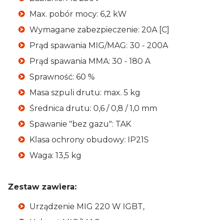
Końcówki prądowe MB15
Max. pobór mocy: 6,2 kW
10× 0,57 zł
Zmień ▾
Wymagane zabezpieczenie: 20A [C]
Prąd spawania MIG/MAG: 30 - 200A
Dysze gazowe MB15
4× 2,66 zł
Prąd spawania MMA: 30 - 180 A
Zmień ▾
Sprawność: 60 %
Łączniki prądowe MB15
Masa szpuli drutu: max. 5 kg
2× 1,62 zł
Zmień ▾
Średnica drutu: 0,6 / 0,8 / 1,0 mm
Spawanie "bez gazu": TAK
Dodaj do koszyka
Klasa ochrony obudowy: IP21S
Waga: 13,5 kg
Zestaw zawiera:
Urządzenie MIG 220 W IGBT,