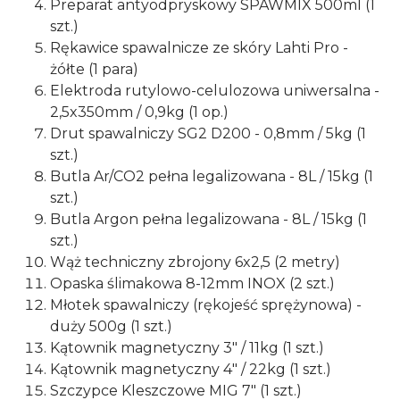
Preparat antyodpryskowy SPAWMIX 500ml (1
szt.)
Rękawice spawalnicze ze skóry Lahti Pro -
żółte (1 para)
Elektroda rutylowo-celulozowa uniwersalna -
2,5x350mm / 0,9kg (1 op.)
Drut spawalniczy SG2 D200 - 0,8mm / 5kg (1
szt.)
Butla Ar/CO2 pełna legalizowana - 8L / 15kg (1
szt.)
Butla Argon pełna legalizowana - 8L / 15kg (1
szt.)
Wąż techniczny zbrojony 6x2,5 (2 metry)
Opaska ślimakowa 8-12mm INOX (2 szt.)
Młotek spawalniczy (rękojeść sprężynowa) -
duży 500g (1 szt.)
Kątownik magnetyczny 3" / 11kg (1 szt.)
Kątownik magnetyczny 4" / 22kg (1 szt.)
Szczypce Kleszczowe MIG 7" (1 szt.)