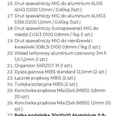
Drut spawalniczy MIG do aluminium ALSI5
4043 D200 1,0mm / 0,45kg (1szt.)
Drut spawalniczy MIG do aluminium ALMG5
5356 D200 1,0mm / 0,45kg (1szt.)
Drut spawalniczy (lutospawanie) MIG do
miedzi CUSI3 D100 0,8mm / 1kg (1 szt.)
Drut spawalniczy MIG do nierdzewki i
kwasówki 308LSi D100 0,8mm / 1kg (1 szt.)
Wkład teflonowy aluminium czerwony 3m fi
1,0-1,2mm (1 szt.)
Organizer SKRZOT M (1 szt.)
Dysza gazowa MB15 standard 12,0mm (2 szt.)
Łącznik prądowy MB15 (2 szt.)
Tulejka izolacyjna MB15 (2 szt.)
Końcówka prądowa M6x25x6 (MB15) 0,8mm
(10 szt.)
Końcówka prądowa M6x25x6 (MB15) 1,0mm (10
szt.)
Rolka podajnika 30x10x10 Aluminium 0,8-