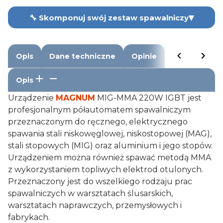
▾
🔧 Skomponuj swój zestaw spawalniczy
Drut samoosłonowy
Opis
Dane techniczne
Opinie
24,00 zł
Zmień ▾
Opis
Drut spawalniczy MIG/MAG
47,99 zł
Urządzenie
MAGNUM
MIG-MMA 220W IGBT jest
Zmień ▾
profesjonalnym półautomatem spawalniczym
Reduktor
przeznaczonym do ręcznego, elektrycznego
spawania stali niskowęglowej, niskostopowej (MAG),
—
Zmień ▾
stali stopowych (MIG) oraz aluminium i jego stopów.
Urządzeniem można również spawać metodą MMA
Butla
z wykorzystaniem topliwych elektrod otulonych.
400,00 zł
Zmień ▾
Przeznaczony jest do wszelkiego rodzaju prac
spawalniczych w warsztatach ślusarskich,
Rękawice spawalnicze
warsztatach naprawczych, przemysłowych i
13,99 zł
Zmień ▾
fabrykach.