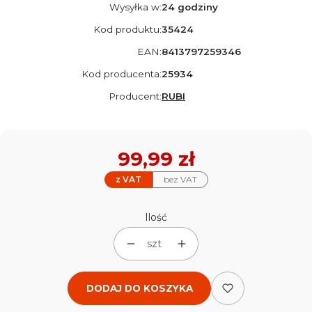
Wysyłka w:
24 godziny
Kod produktu:
35424
EAN:
8413797259346
Kod producenta:
25934
Producent:
RUBI
Cena
99,99 zł
z VAT
bez VAT
Ilość
szt
DODAJ DO KOSZYKA