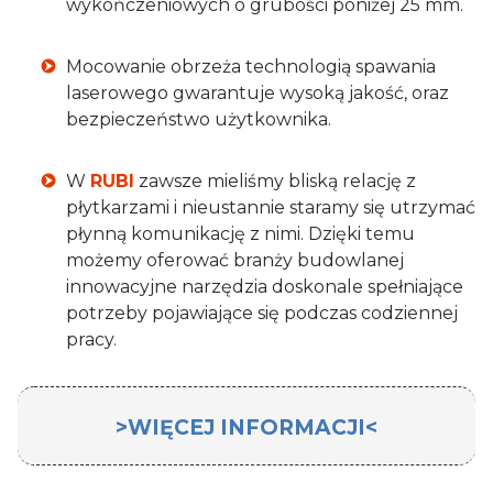
wykończeniowych o grubości poniżej 25 mm.
Mocowanie obrzeża technologią spawania
laserowego gwarantuje wysoką jakość, oraz
bezpieczeństwo użytkownika.
W
RUBI
zawsze mieliśmy bliską relację z
płytkarzami i nieustannie staramy się utrzymać
płynną komunikację z nimi. Dzięki temu
możemy oferować branży budowlanej
innowacyjne narzędzia doskonale spełniające
potrzeby pojawiające się podczas codziennej
pracy.
>WIĘCEJ INFORMACJI<
Tarcza diamentowa 250x25.4mm Rubi CEV