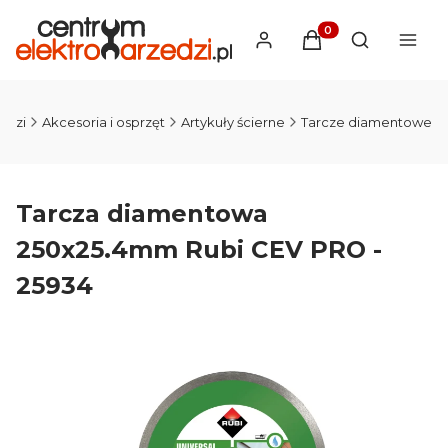
Produkty w koszyku
Otwórz wysz
edzi
Akcesoria i osprzęt
Artykuły ścierne
Tarcze diamentowe
Tarcza diamentowa
250x25.4mm Rubi CEV PRO -
25934