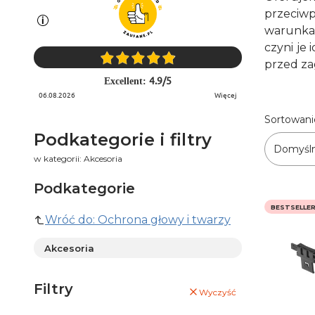
przeciw
warunkac
czyni je
przed za
4.9
/
5
Excellent:
06.08.2026
więcej
Lista 
Sortowani
Podkategorie i filtry
Domyśl
w kategorii: Akcesoria
Podkategorie
BESTSELLE
Wróć do: Ochrona głowy i twarzy
Akcesoria
Filtry
Wyczyść