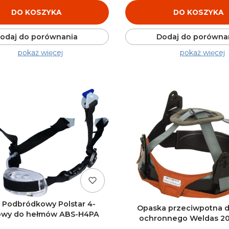
DO KOSZYKA
DO KOSZYKA
odaj do porównania
Dodaj do porówna
pokaż więcej
pokaż więcej
 Podbródkowy Polstar 4-
Opaska przeciwpotna d
owy do hełmów ABS-H4PA
ochronnego Weldas 2