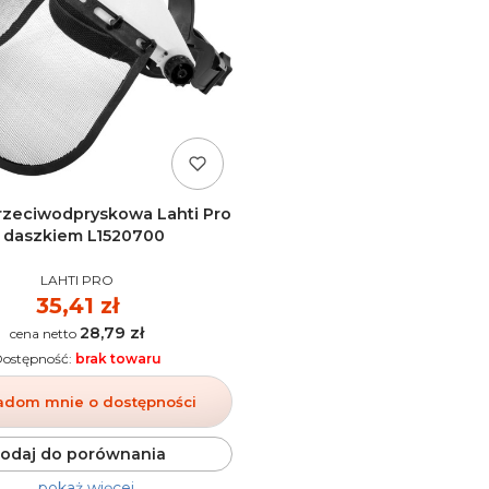
rzeciwodpryskowa Lahti Pro
 daszkiem L1520700
PRODUCENT
LAHTI PRO
Cena
35,41 zł
28,79 zł
Cena
Dostępność:
brak towaru
adom mnie o dostępności
odaj do porównania
pokaż więcej