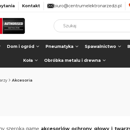
pytania
Kontakt
biuro@centrumelektronarzedzi.pl
Dom i ogród
Pneumatyka
Spawalnictwo
B
Koła
Obróbka metalu i drewna
arzy
Akcesoria
my szeroką gamę
akcesoriów ochrony głowy i twarz