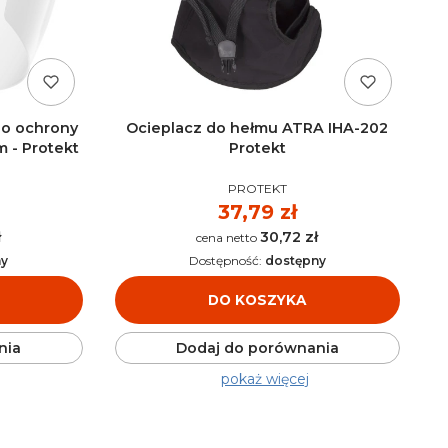
do ochrony
Ocieplacz do hełmu ATRA IHA-202
 - Protekt
Protekt
PRODUCENT
PROTEKT
Cena
37,79 zł
ł
30,72 zł
Cena
ny
Dostępność:
dostępny
DO KOSZYKA
nia
Dodaj do porównania
pokaż więcej