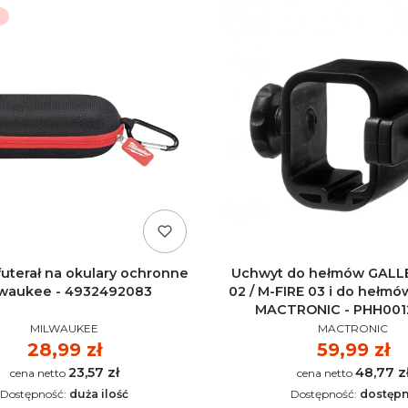
R
uterał na okulary ochronne
Uchwyt do hełmów GALLE
lwaukee - 4932492083
02 / M-FIRE 03 i do hełmó
MACTRONIC - PHH00
PRODUCENT
PRODUCENT
MILWAUKEE
MACTRONIC
Cena
28,99 zł
Cena
59,99 zł
23,57 zł
48,77 z
Cena
Cena
Dostępność:
duża ilość
Dostępność:
dostęp