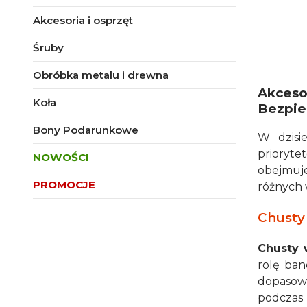
Akcesoria i osprzęt
Śruby
Obróbka metalu i drewna
Akces
Koła
Bezpie
Bony Podarunkowe
W dzisi
prioryte
NOWOŚCI
obejmuje
PROMOCJE
różnych
Koniec menu
Chusty
Chusty 
rolę ban
dopasowu
podczas 