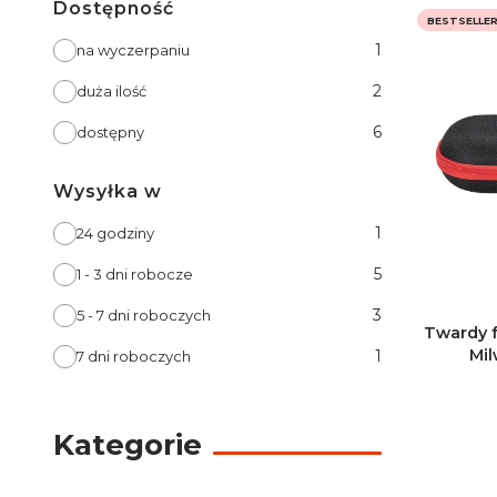
Dostępność
BESTSELLE
Dostępność
1
na wyczerpaniu
2
duża ilość
6
dostępny
Wysyłka w
Wysyłka w
1
24 godziny
5
1 - 3 dni robocze
3
5 - 7 dni roboczych
Twardy f
Mi
1
7 dni roboczych
Kategorie