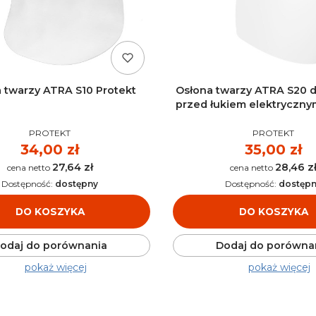
 twarzy ATRA S10 Protekt
Osłona twarzy ATRA S20 
przed łukiem elektrycznym
PRODUCENT
PRODUCENT
PROTEKT
PROTEKT
Cena
34,00 zł
Cena
35,00 zł
27,64 zł
28,46 z
Cena
Cena
Dostępność:
dostępny
Dostępność:
dostęp
DO KOSZYKA
DO KOSZYKA
odaj do porównania
Dodaj do porówna
pokaż więcej
pokaż więcej