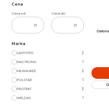
Cena
Cena od
Cena do
zł
zł
Osłona
Marka
Marka
2
LAHTI PRO
1
MACTRONIC
2
MILWAUKEE
1
POLSTAR
D
3
PROTEKT
1
WELDAS