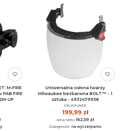
T: M-FIRE
Uniwersalna osłona twarzy
w PAB FIRE
Milwaukee bezbarwna BOLT™ - 1
12M-UP
sztuka - 4932479938
PRODUCENT
MILWAUKEE
Cena
199,99 zł
ł
162,59 zł
Cena
ny
Dostępność:
na wyczerpaniu