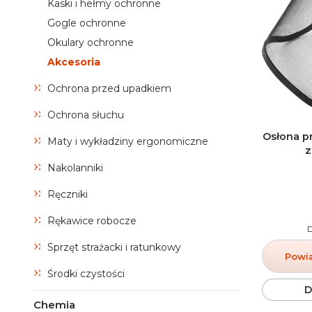
Kaski i hełmy ochronne
Gogle ochronne
Okulary ochronne
Akcesoria
Ochrona przed upadkiem
Ochrona słuchu
Osłona p
Maty i wykładziny ergonomiczne
z
Nakolanniki
Ręczniki
Rękawice robocze
Sprzęt strażacki i ratunkowy
Powi
Środki czystości
D
Chemia