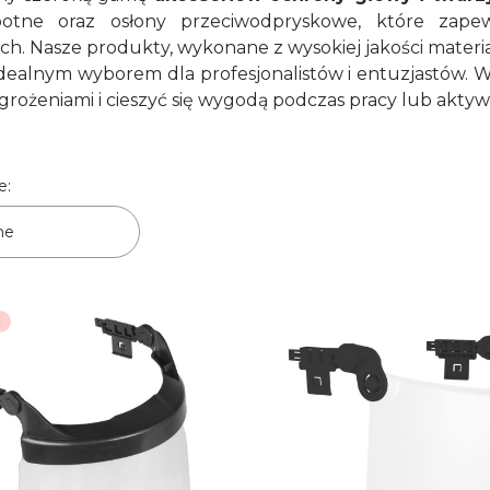
potne oraz osłony przeciwodpryskowe, które zape
h. Nasze produkty, wykonane z wysokiej jakości materiałó
 idealnym wyborem dla profesjonalistów i entuzjastów. W
grożeniami i cieszyć się wygodą podczas pracy lub akty
produktów
e:
ne
R