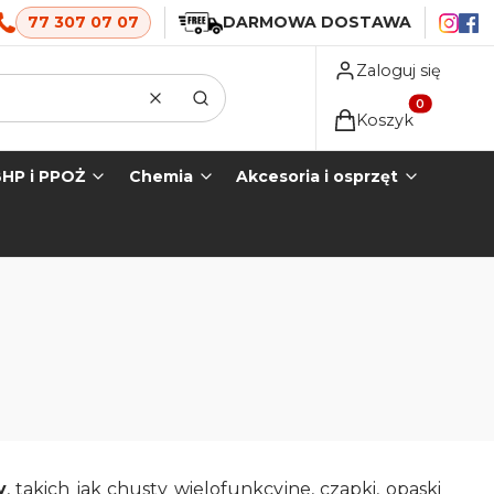
77 307 07 07
DARMOWA DOSTAWA
Zaloguj się
Wyczyść
Szukaj
Produkty w koszyk
Koszyk
HP i PPOŻ
Chemia
Akcesoria i osprzęt
y
, takich jak chusty wielofunkcyjne, czapki, opaski