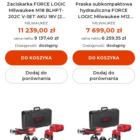
Zaciskarka FORCE LOGIC
Praska subkompaktowa
Milwaukee M18 BLHPT-
hydrauliczna FORCE
202C V-SET AKU 18V (2x
LOGIC Milwaukee M12
PRODUCENT
PRODUCENT
2.0 Ah) - 4933451134
HPT-202C M-SET AKU 12V
MILWAUKEE
MILWAUKEE
(2x 2.0 Ah) - 4933443095
Cena
11 239,00 zł
Cena
7 699,00 zł
9 137,40 zł
6 259,35 zł
Cena
Cena
Dostępność:
dostępny
Dostępność:
dostępny
DO KOSZYKA
DO KOSZYKA
Dodaj do
Dodaj do
porównania
porównania