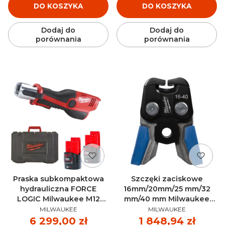
DO KOSZYKA
DO KOSZYKA
Dodaj do
Dodaj do
porównania
porównania
Praska subkompaktowa
Szczęki zaciskowe
hydrauliczna FORCE
16mm/20mm/25 mm/32
LOGIC Milwaukee M12
mm/40 mm Milwaukee
PRODUCENT
PRODUCENT
HPT-202C AKU 12V (2x 2.0
J18-FF 16-40 GEBERIT -
MILWAUKEE
MILWAUKEE
Ah) - 4933443085
4932480982
Cena
6 299,00 zł
Cena
1 848,94 zł