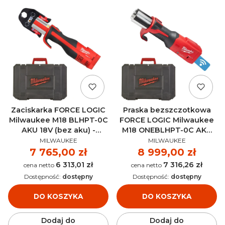
Zaciskarka FORCE LOGIC
Praska bezszczotkowa
Milwaukee M18 BLHPT-0C
FORCE LOGIC Milwaukee
AKU 18V (bez aku) -
M18 ONEBLHPT-0C AKU
PRODUCENT
PRODUCENT
4933478248
18V (bez aku) -
MILWAUKEE
MILWAUKEE
4933478305
Cena
7 765,00 zł
Cena
8 999,00 zł
6 313,01 zł
7 316,26 zł
Cena
Cena
Dostępność:
dostępny
Dostępność:
dostępny
DO KOSZYKA
DO KOSZYKA
Dodaj do
Dodaj do