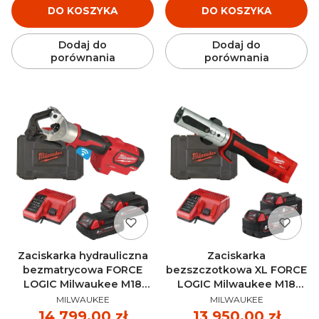
DO KOSZYKA
DO KOSZYKA
Dodaj do
Dodaj do
porównania
porównania
Zaciskarka hydrauliczna
Zaciskarka
bezmatrycowa FORCE
bezszczotkowa XL FORCE
LOGIC Milwaukee M18
LOGIC Milwaukee M18
PRODUCENT
PRODUCENT
HDCT-202C AKU 18V (2x
BLHPTXL-502P AKU 18V
MILWAUKEE
MILWAUKEE
2.0 Ah) - 4933471950
(2x 5.0 Ah) - 4933479441
Cena
14 799,00 zł
Cena
13 950,00 zł