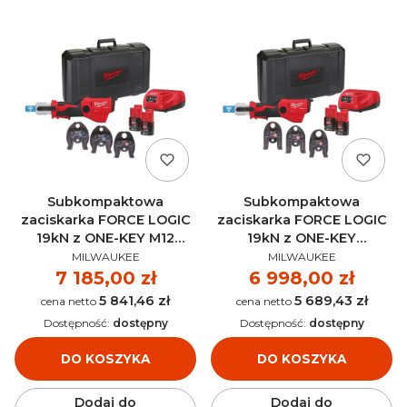
Subkompaktowa
Subkompaktowa
zaciskarka FORCE LOGIC
zaciskarka FORCE LOGIC
19kN z ONE-KEY M12
19kN z ONE-KEY
PRODUCENT
PRODUCENT
ONEHPT-202C V-Set 2
Milwaukee M12 ONEHPT-
MILWAUKEE
MILWAUKEE
AKU 12V - 4933481035
202C TH-Set AKU 12V -
Cena
7 185,00 zł
Cena
6 998,00 zł
4933481036
5 841,46 zł
5 689,43 zł
Cena
Cena
Dostępność:
dostępny
Dostępność:
dostępny
DO KOSZYKA
DO KOSZYKA
Dodaj do
Dodaj do