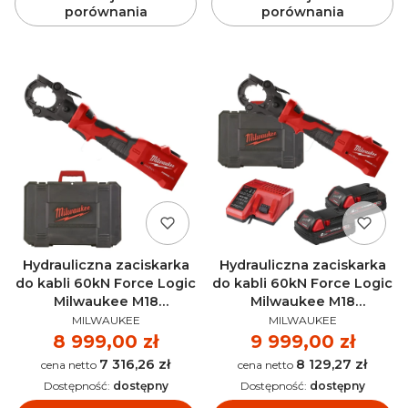
porównania
porównania
Hydrauliczna zaciskarka
Hydrauliczna zaciskarka
do kabli 60kN Force Logic
do kabli 60kN Force Logic
Milwaukee M18
Milwaukee M18
PRODUCENT
PRODUCENT
ONEHCCT60-0C AKU 18V
ONEHCCT60-202C AKU
MILWAUKEE
MILWAUKEE
(bez aku) - 4933479683
18V (bez aku) -
Cena
8 999,00 zł
Cena
9 999,00 zł
4933479684
7 316,26 zł
8 129,27 zł
Cena
Cena
Dostępność:
dostępny
Dostępność:
dostępny