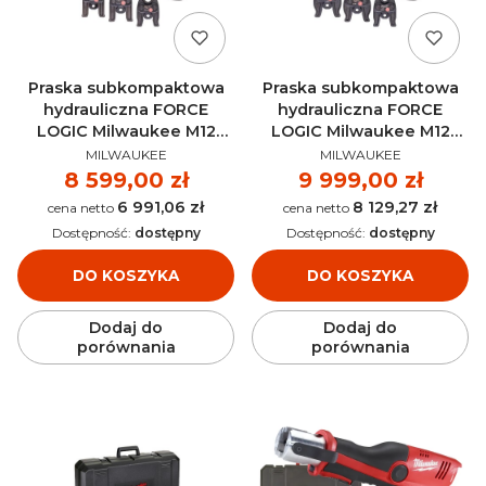
Praska subkompaktowa
Praska subkompaktowa
hydrauliczna FORCE
hydrauliczna FORCE
LOGIC Milwaukee M12
LOGIC Milwaukee M12
PRODUCENT
PRODUCENT
HPT-202C TH-SET AKU
HPT-202C U-SET AKU 12V
MILWAUKEE
MILWAUKEE
12V (2x 2.0 Ah) -
(2x 2.0 Ah) - 4933443110
Cena
8 599,00 zł
Cena
9 999,00 zł
4933443105
6 991,06 zł
8 129,27 zł
Cena
Cena
Dostępność:
dostępny
Dostępność:
dostępny
DO KOSZYKA
DO KOSZYKA
Dodaj do
Dodaj do
porównania
porównania