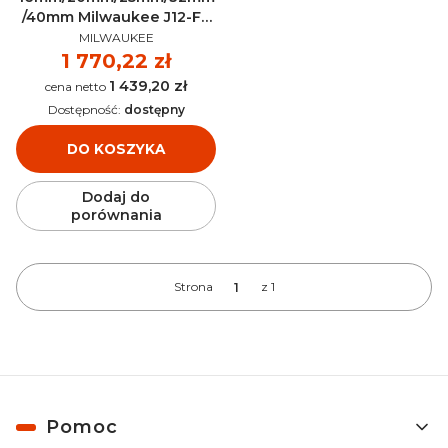
/40mm Milwaukee J12-FF
PRODUCENT
16-40 GEBERIT FLOWFIT -
MILWAUKEE
4932480981
Cena
1 770,22 zł
1 439,20 zł
Cena
Dostępność:
dostępny
DO KOSZYKA
Dodaj do
porównania
Strona
z 1
Linki w stopce
Pomoc