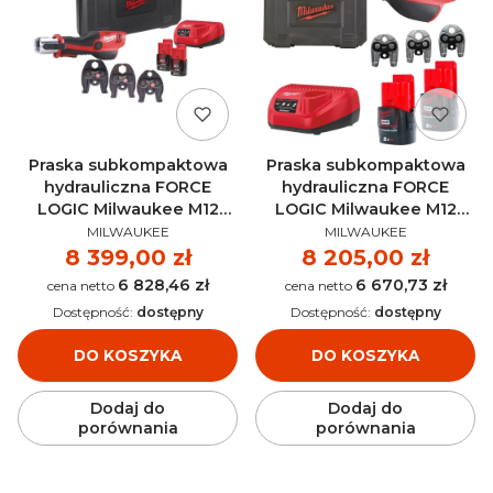
Praska subkompaktowa
Praska subkompaktowa
hydrauliczna FORCE
hydrauliczna FORCE
LOGIC Milwaukee M12
LOGIC Milwaukee M12
PRODUCENT
PRODUCENT
HPT-202C V-SET AKU 12V
HPT-202C Geberit
MILWAUKEE
MILWAUKEE
(2x 2.0 Ah) - 4933443100
Mapress Set AKU 12V (2x
Cena
8 399,00 zł
Cena
8 205,00 zł
2.0 Ah) - 4933480902
6 828,46 zł
6 670,73 zł
Cena
Cena
Dostępność:
dostępny
Dostępność:
dostępny
DO KOSZYKA
DO KOSZYKA
Dodaj do
Dodaj do
porównania
porównania