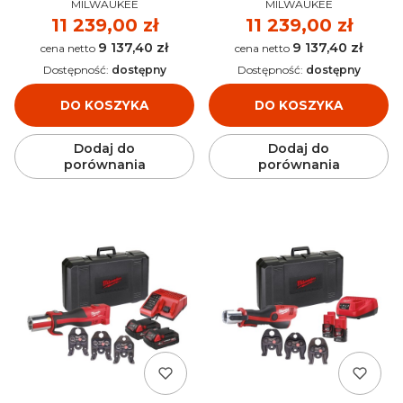
PRODUCENT
PRODUCENT
2.0 Ah) - 4933451135
2.0 Ah) - 4933451136
MILWAUKEE
MILWAUKEE
Cena
11 239,00 zł
Cena
11 239,00 zł
9 137,40 zł
9 137,40 zł
Cena
Cena
Dostępność:
dostępny
Dostępność:
dostępny
DO KOSZYKA
DO KOSZYKA
Dodaj do
Dodaj do
porównania
porównania