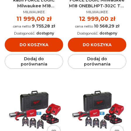
Milwaukee M18
M18 ONEBLHPT-302C TH-
PRODUCENT
PRODUCENT
HCCT109/42-522C AKU
SET AKU 18V (2x 3.0 Ah) -
MILWAUKEE
MILWAUKEE
18V (5.0 + 2.0 Ah) -
4933478307
Cena
11 999,00 zł
Cena
12 999,00 zł
4933459273
9 755,28 zł
10 568,29 zł
Cena
Cena
Dostępność:
dostępny
Dostępność:
dostępny
DO KOSZYKA
DO KOSZYKA
Dodaj do
Dodaj do
porównania
porównania