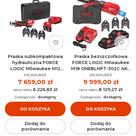
Praska subkompaktowa
Praska bezszczotkowa
hydrauliczna FORCE
FORCE LOGIC Milwaukee
LOGIC Milwaukee M12
M18 ONEBLHPT-302C AKU
PRODUCENT
PRODUCENT
HPT-202C V-SET2 AKU 12V
18V (2x 3.0 Ah) -
MILWAUKEE
MILWAUKEE
(2x 2.0 Ah) - 4933459382
4933478306
Cena
7 659,00 zł
Cena
9 999,00 zł
6 226,83 zł
8 129,27 zł
Cena
Cena
Dostępność:
dostępny
Dostępność:
dostępny
DO KOSZYKA
DO KOSZYKA
Dodaj do
Dodaj do
porównania
porównania