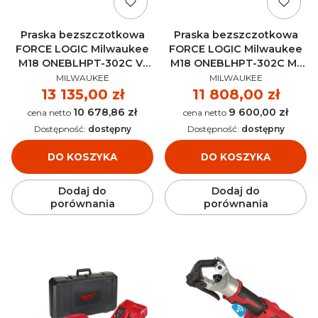
Praska bezszczotkowa
Praska bezszczotkowa
FORCE LOGIC Milwaukee
FORCE LOGIC Milwaukee
M18 ONEBLHPT-302C V-
M18 ONEBLHPT-302C M-
PRODUCENT
PRODUCENT
SET AKU 18V (2x 3.0 Ah) -
SET AKU 18V (2x 3.0 Ah) -
MILWAUKEE
MILWAUKEE
4933478308
4933478310
Cena
13 135,00 zł
Cena
11 808,00 zł
10 678,86 zł
9 600,00 zł
Cena
Cena
Dostępność:
dostępny
Dostępność:
dostępny
DO KOSZYKA
DO KOSZYKA
Dodaj do
Dodaj do
porównania
porównania