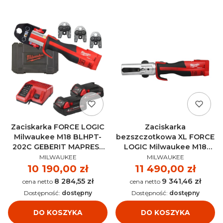
Zaciskarka FORCE LOGIC
Zaciskarka
Milwaukee M18 BLHPT-
bezszczotkowa XL FORCE
202C GEBERIT MAPRESS
LOGIC Milwaukee M18
PRODUCENT
PRODUCENT
SET AKU 18V (2x 2.0 Ah) -
BLHPTXL-0P AKU 18V (bez
MILWAUKEE
MILWAUKEE
4933480903
aku) - 4933479440
Cena
10 190,00 zł
Cena
11 490,00 zł
8 284,55 zł
9 341,46 zł
Cena
Cena
Dostępność:
dostępny
Dostępność:
dostępny
DO KOSZYKA
DO KOSZYKA