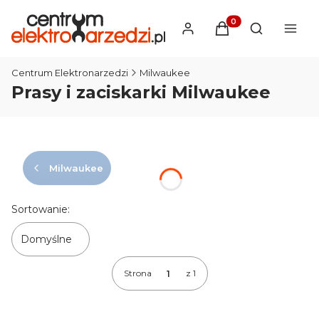
Produkty w koszyku
Otwórz wysz
Centrum Elektronarzedzi
Milwaukee
Prasy i zaciskarki Milwaukee
Milwaukee
Lista produktów
Sortowanie:
Domyślne
Strona
z 1