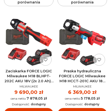
porównania
porównania
Zaciskarka FORCE LOGIC
Praska hydrauliczna
Milwaukee M18 BLHPT-
FORCE LOGIC Milwaukee
202C AKU 18V (2x 2.0 Ah) -
M18 HCCT-201C AKU 18V
PRODUCENT
PRODUCENT
4933451132
(2.0 Ah) - 4933451194
MILWAUKEE
MILWAUKEE
Cena
9 690,00 zł
Cena
6 369,00 zł
7 878,05 zł
5 178,05 zł
Cena
Cena
Dostępność:
dostępny
Dostępność:
dostępny