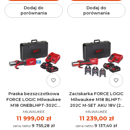
Dodaj do
Dodaj do
porównania
porównania
Praska bezszczotkowa
Zaciskarka FORCE LOGIC
FORCE LOGIC Milwaukee
Milwaukee M18 BLHPT-
M18 ONEBLHPT-302C
202C M-SET AKU 18V (2x
PRODUCENT
PRODUCENT
GEBERIT MAPRESS SET
2.0 Ah) - 4933451133
MILWAUKEE
MILWAUKEE
AKU 18V (2x 3.0 Ah) -
Cena
11 999,00 zł
Cena
11 239,00 zł
4933480904
9 755,28 zł
9 137,40 zł
Cena
Cena