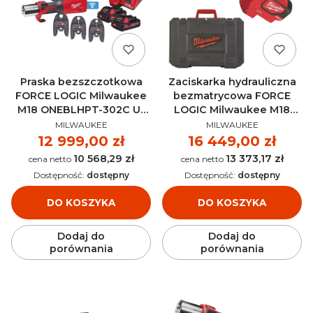
Praska bezszczotkowa
Zaciskarka hydrauliczna
FORCE LOGIC Milwaukee
bezmatrycowa FORCE
M18 ONEBLHPT-302C U-
LOGIC Milwaukee M18
PRODUCENT
PRODUCENT
SET AKU 18V (2x 3.0 Ah) -
HDCT-0C AKU 18V (bez
MILWAUKEE
MILWAUKEE
4933478309
aku) - 4933471949
Cena
12 999,00 zł
Cena
16 449,00 zł
10 568,29 zł
13 373,17 zł
Cena
Cena
Dostępność:
dostępny
Dostępność:
dostępny
DO KOSZYKA
DO KOSZYKA
Dodaj do
Dodaj do
porównania
porównania