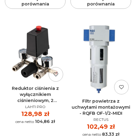
porównania
porównania
Reduktor ciśnienia z
wyłącznikiem
ciśnieniowym, 2
Filtr powietrza z
PRODUCENT
manometry, 2
uchwytami montażowymi
LAHTI PRO
szybkozłącza Aipress -
Cena
128,98 zł
- RQFB OF-1/2-MIDI
36840-R
PRODUCENT
RECTUS
104,86 zł
Cena
Cena
102,49 zł
83,33 zł
Cena