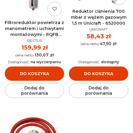
Reduktor ciśnienia 700
mbar z wężem gazowym
Filtroreduktor powietrza z
1,5 m Unicraft - 6520000
manometrem i uchwytami
PRODUCENT
UNICRAFT
montażowymi - RQFB
Cena
58,43 zł
PRODUCENT
OFR-1/2-MIDI 40 µm
RECTUS
47,50 zł
Cena
Cena
159,99 zł
130,07 zł
Cena
Dostępność:
na wyczerpaniu
Dostępność:
dostępny
DO KOSZYKA
DO KOSZYKA
Dodaj do
Dodaj do
porównania
porównania