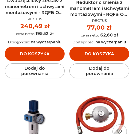
Dwuczęsciowy zestaw z
Reduktor ciśnienia z
manometrem i uchwytami
manometrem i uchwytami
montażowymi - RQFB OU-
montażowymi - RQFB OR-
PRODUCENT
1/2-MIDI
RECTUS
PRODUCENT
1/4-MINI
RECTUS
Cena
240,49 zł
Cena
77,00 zł
195,52 zł
Cena
62,60 zł
Cena
Dostępność:
na wyczerpaniu
Dostępność:
na wyczerpaniu
DO KOSZYKA
DO KOSZYKA
Dodaj do
Dodaj do
porównania
porównania