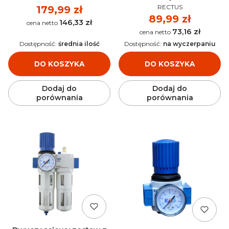
PRODUCENT
OFR-1/4-MINI 40 µm
RECTUS
Cena
179,99 zł
Cena
89,99 zł
146,33 zł
Cena
73,16 zł
Cena
Dostępność:
średnia ilość
Dostępność:
na wyczerpaniu
DO KOSZYKA
DO KOSZYKA
Dodaj do
Dodaj do
porównania
porównania