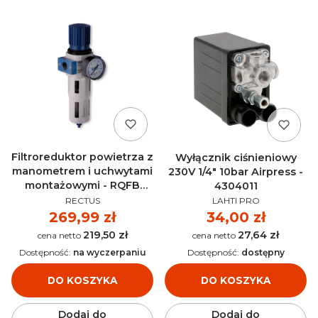
Filtroreduktor powietrza z
Wyłącznik ciśnieniowy
manometrem i uchwytami
230V 1/4" 10bar Airpress -
montażowymi - RQFB
4304011
PRODUCENT
PRODUCENT
OFR-3/8-MIDI 40 µm
RECTUS
LAHTI PRO
Cena
269,99 zł
Cena
34,00 zł
219,50 zł
27,64 zł
Cena
Cena
Dostępność:
na wyczerpaniu
Dostępność:
dostępny
DO KOSZYKA
DO KOSZYKA
Dodaj do
Dodaj do