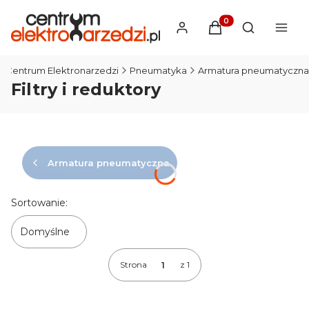
Produkty w koszyku
Otwórz wysz
Centrum Elektronarzedzi
Pneumatyka
Armatura pneumatyczna
Filtry i reduktory
Armatura pneumatyczna
Lista produktów
Sortowanie:
Domyślne
Strona
z 1