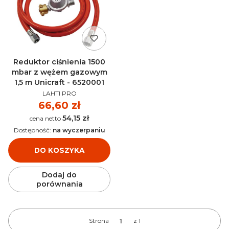
Reduktor ciśnienia 1500
mbar z wężem gazowym
1,5 m Unicraft - 6520001
PRODUCENT
LAHTI PRO
Cena
66,60 zł
54,15 zł
Cena
Dostępność:
na wyczerpaniu
DO KOSZYKA
Dodaj do
porównania
Strona
z 1