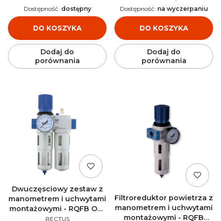
Dostępność:
dostępny
Dostępność:
na wyczerpaniu
DO KOSZYKA
DO KOSZYKA
Dodaj do
Dodaj do
porównania
porównania
Dwuczęsciowy zestaw z
Filtroreduktor powietrza z
manometrem i uchwytami
manometrem i uchwytami
montażowymi - RQFB OU-
montażowymi - RQFB
PRODUCENT
1/4-MINI
RECTUS