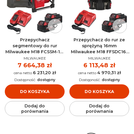
Przepychacz
Przepychacz do rur ze
segmentowy do rur
sprężyną 16mm
Milwaukee M18 FCSSM-121
Milwaukee M18 FFSDC16-
PRODUCENT
PRODUCENT
AKU 18V (12.0 Ah) -
502 AKU 18V (2x 5.0 Ah) -
MILWAUKEE
MILWAUKEE
4933478407
4933459710
Cena
7 664,38 zł
Cena
6 113,48 zł
6 231,20 zł
4 970,31 zł
Cena
Cena
Dostępność:
dostępny
Dostępność:
dostępny
DO KOSZYKA
DO KOSZYKA
Dodaj do
Dodaj do
porównania
porównania