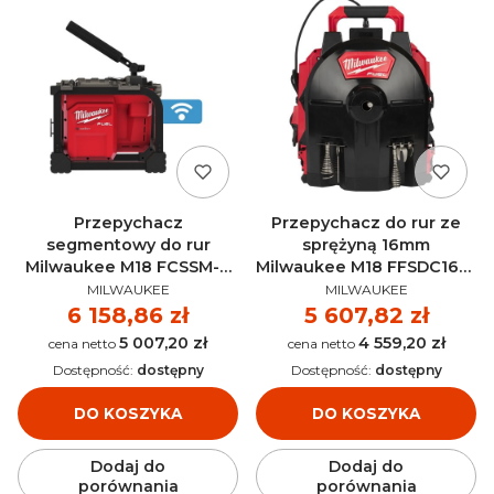
Przepychacz
Przepychacz do rur ze
segmentowy do rur
sprężyną 16mm
Milwaukee M18 FCSSM-0
Milwaukee M18 FFSDC16-0
PRODUCENT
PRODUCENT
AKU 18V (bez aku) -
AKU 18V (bez aku) -
MILWAUKEE
MILWAUKEE
4933478408
4933459709
Cena
6 158,86 zł
Cena
5 607,82 zł
5 007,20 zł
4 559,20 zł
Cena
Cena
Dostępność:
dostępny
Dostępność:
dostępny
DO KOSZYKA
DO KOSZYKA
Dodaj do
Dodaj do
porównania
porównania