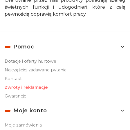
Oferowane przez nas produkty posiadają szereg
świetnych funkcji i udogodnień, które z całą
pewnością poprawią komfort pracy.
Linki w stopce
Pomoc
Dotacje i oferty hurtowe
Najczęściej zadawane pytania
Kontakt
Zwroty i reklamacje
Gwarancje
Moje konto
Moje zamówienia