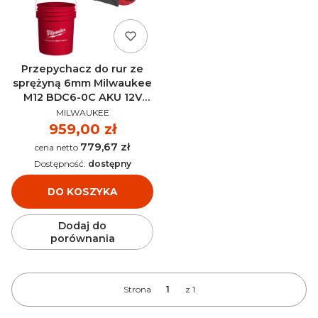
Przepychacz do rur ze
sprężyną 6mm Milwaukee
M12 BDC6-0C AKU 12V
PRODUCENT
(bez aku) - 4933451634
MILWAUKEE
Cena
959,00 zł
779,67 zł
Cena
Dostępność:
dostępny
DO KOSZYKA
Dodaj do
porównania
Strona
z 1