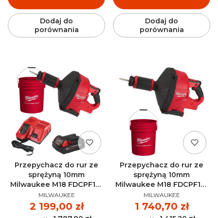
Dodaj do
Dodaj do
porównania
porównania
Przepychacz do rur ze
Przepychacz do rur ze
sprężyną 10mm
sprężyną 10mm
Milwaukee M18 FDCPF10-
Milwaukee M18 FDCPF10-
PRODUCENT
PRODUCENT
201C AKU 18V (1x 2.0Ah) -
0C AKU 18V (bez aku) -
MILWAUKEE
MILWAUKEE
4933459685
4933459684
Cena
2 199,00 zł
Cena
1 740,70 zł