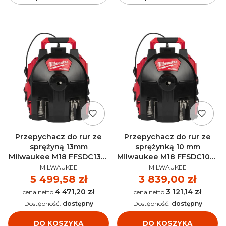
Przepychacz do rur ze
Przepychacz do rur ze
sprężyną 13mm
sprężynką 10 mm
Milwaukee M18 FFSDC13-0
Milwaukee M18 FFSDC10-0
PRODUCENT
PRODUCENT
AKU 18V (bez aku) -
AKU 18V (bez aku) -
MILWAUKEE
MILWAUKEE
4933459708
4933459707
Cena
5 499,58 zł
Cena
3 839,00 zł
4 471,20 zł
3 121,14 zł
Cena
Cena
Dostępność:
dostępny
Dostępność:
dostępny
DO KOSZYKA
DO KOSZYKA