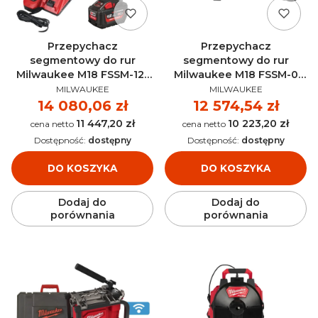
Przepychacz
Przepychacz
segmentowy do rur
segmentowy do rur
Milwaukee M18 FSSM-121
Milwaukee M18 FSSM-0
PRODUCENT
PRODUCENT
AKU 18V (12.0 Ah) -
AKU 18V (bez aku) -
MILWAUKEE
MILWAUKEE
4933471410
4933471411
Cena
14 080,06 zł
Cena
12 574,54 zł
11 447,20 zł
10 223,20 zł
Cena
Cena
Dostępność:
dostępny
Dostępność:
dostępny
DO KOSZYKA
DO KOSZYKA
Dodaj do
Dodaj do
porównania
porównania