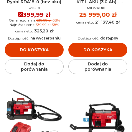
Ryobi RDA18-0 (bez aku)
KIT L AKU (3.0 Ah) -
PRODUCENT
PRODUCENT
4933471851
RYOBI
MILWAUKEE
Cena promocyjna
399,99 zł
Cena
25 999,00 zł
Cena regularna:
639,99 zł
-38%
21 137,40 zł
Cena
Najniższa cena:
639,99 zł
-38%
325,20 zł
Cena
Dostępność:
na wyczerpaniu
Dostępność:
dostępny
DO KOSZYKA
DO KOSZYKA
Dodaj do
Dodaj do
porównania
porównania