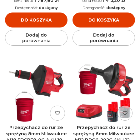
1 787,80 zł
1 415,20 zł
Cena
Cena
Dostępność:
dostępny
Dostępność:
dostępny
DO KOSZYKA
DO KOSZYKA
Dodaj do
Dodaj do
porównania
porównania
Przepychacz do rur ze
Przepychacz do rur ze
sprężyną 8mm Milwaukee
sprężyną 6mm Milwaukee
M18 FDCPF8-0C AKU 18V
M12 BDC6-202C AKU 12V