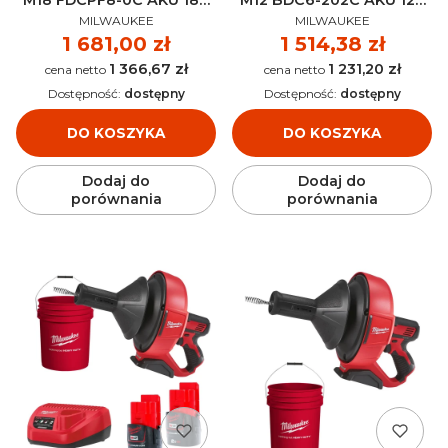
PRODUCENT
PRODUCENT
(bez aku) - 4933459683
(2x 2.0 Ah) - 4933451635
MILWAUKEE
MILWAUKEE
Cena
1 681,00 zł
Cena
1 514,38 zł
1 366,67 zł
1 231,20 zł
Cena
Cena
Dostępność:
dostępny
Dostępność:
dostępny
DO KOSZYKA
DO KOSZYKA
Dodaj do
Dodaj do
porównania
porównania