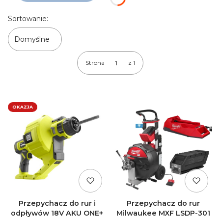
Lista produktów
Sortowanie:
Domyślne
Strona
z 1
OKAZJA
Przepychacz do rur i
Przepychacz do rur
odpływów 18V AKU ONE+
Milwaukee MXF LSDP-301