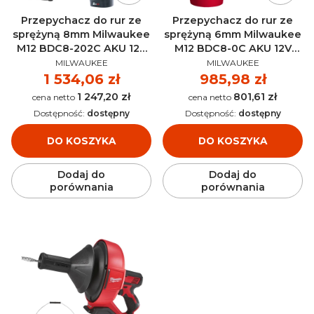
Przepychacz do rur ze
Przepychacz do rur ze
sprężyną 8mm Milwaukee
sprężyną 6mm Milwaukee
M12 BDC8-202C AKU 12V
M12 BDC8-0C AKU 12V
PRODUCENT
PRODUCENT
(2x 2.0 Ah) - 4933451633
(bez aku) - 4933451632
MILWAUKEE
MILWAUKEE
Cena
1 534,06 zł
Cena
985,98 zł
1 247,20 zł
801,61 zł
Cena
Cena
Dostępność:
dostępny
Dostępność:
dostępny
DO KOSZYKA
DO KOSZYKA
Dodaj do
Dodaj do
porównania
porównania