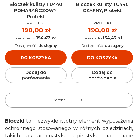
Bloczek kulisty TU440
Bloczek kulisty TU440
POMARAŃCZOWY,
CZARNY, Protekt
Protekt
PRODUCENT
PRODUCENT
PROTEKT
PROTEKT
Cena
190,00 zł
Cena
190,00 zł
154,47 zł
154,47 zł
Cena
Cena
Dostępność:
dostępny
Dostępność:
dostępny
DO KOSZYKA
DO KOSZYKA
Dodaj do
Dodaj do
porównania
porównania
Strona
z 1
Bloczki
to niezwykle istotny element wyposażenia
ochronnego stosowanego w różnych dziedzinach,
takich jak arborystyka, alpinistyka oraz prace