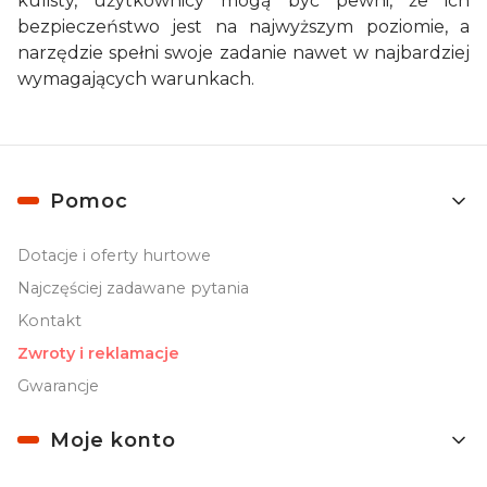
kulisty, użytkownicy mogą być pewni, że ich
bezpieczeństwo jest na najwyższym poziomie, a
narzędzie spełni swoje zadanie nawet w najbardziej
wymagających warunkach.
Linki w stopce
Pomoc
Dotacje i oferty hurtowe
Najczęściej zadawane pytania
Kontakt
Zwroty i reklamacje
Gwarancje
Moje konto