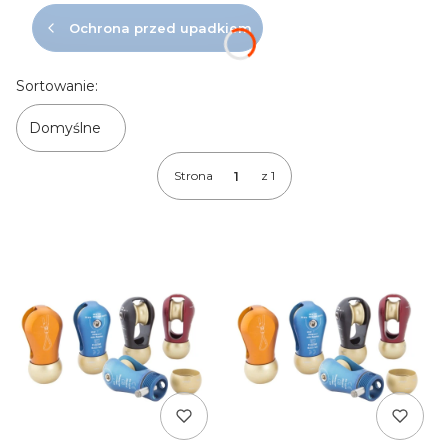
Ochrona przed upadkiem
Lista produktów
Sortowanie:
Domyślne
Strona
z 1