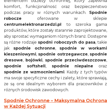
elementem odzieży ochronnej, który zapewnia
komfort, funkcjonalność oraz bezpieczeństwo
podczas pracy w różnych warunkach.
Spodnie
robocze
oferowane w sklepie
centrumelektronarzedzi.pl
to szeroka gama
produktów, które zostały starannie zaprojektowane,
aby sprostać wymaganiom różnych branż. Dostępne
są różne rodzaje
spodni roboczych do pasa
, takie
jak
spodnie ochronne
,
spodnie w workami
kieszeniowymi
,
spodnie ostrzegawcze
,
spodnie
dresowe
,
bojówki
,
spodnie przeciwdeszczowe
,
spodnie softshell
,
spodnie niepalne
oraz
spodnie ze wzmocnieniami
. Każdy z tych typów
ma swoje specyficzne cechy i zalety, które sprawiają,
że są one idealnym wyborem dla pracowników z
różnych środowisk zawodowych.
Spodnie Ochronne – Maksymalna Ochrona
w Każdej Sytuacji