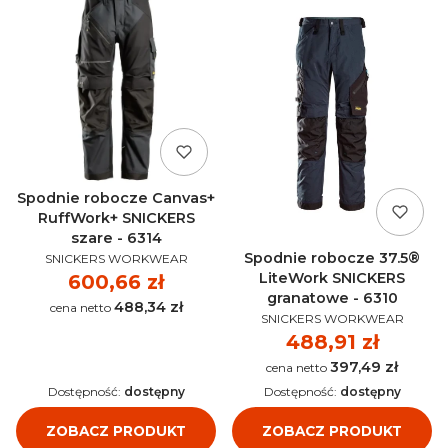
Spodnie robocze Canvas+
RuffWork+ SNICKERS
szare - 6314
PRODUCENT
Spodnie robocze 37.5®
SNICKERS WORKWEAR
LiteWork SNICKERS
Cena
600,66 zł
granatowe - 6310
488,34 zł
Cena
PRODUCENT
SNICKERS WORKWEAR
Cena
488,91 zł
397,49 zł
Cena
Dostępność:
dostępny
Dostępność:
dostępny
ZOBACZ PRODUKT
ZOBACZ PRODUKT