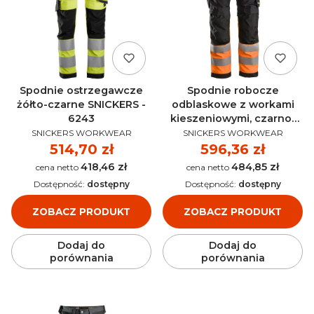
Spodnie ostrzegawcze
Spodnie robocze
żółto-czarne SNICKERS -
odblaskowe z workami
6243
kieszeniowymi, czarno-
PRODUCENT
PRODUCENT
pomarańczowe SNICKERS
SNICKERS WORKWEAR
SNICKERS WORKWEAR
- 6233
Cena
514,70 zł
Cena
596,36 zł
418,46 zł
484,85 zł
Cena
Cena
Dostępność:
dostępny
Dostępność:
dostępny
ZOBACZ PRODUKT
ZOBACZ PRODUKT
Dodaj do
Dodaj do
porównania
porównania