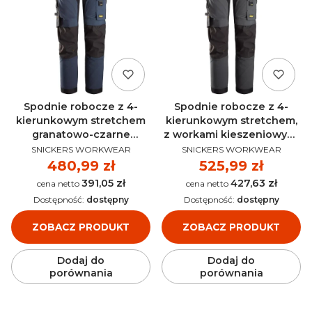
Spodnie robocze z 4-
Spodnie robocze z 4-
kierunkowym stretchem
kierunkowym stretchem,
granatowo-czarne
z workami kieszeniowymi
PRODUCENT
PRODUCENT
AllroundWork SNICKERS
szaro-czarne
SNICKERS WORKWEAR
SNICKERS WORKWEAR
6375
AllroundWork SNICKERS
Cena
480,99 zł
Cena
525,99 zł
6275
391,05 zł
427,63 zł
Cena
Cena
Dostępność:
dostępny
Dostępność:
dostępny
ZOBACZ PRODUKT
ZOBACZ PRODUKT
Dodaj do
Dodaj do
porównania
porównania