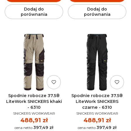
Dodaj do
Dodaj do
porównania
porównania
Spodnie robocze 37.5®
Spodnie robocze 37.5®
LiteWork SNICKERS khaki
LiteWork SNICKERS
- 6310
czarne - 6310
PRODUCENT
PRODUCENT
SNICKERS WORKWEAR
SNICKERS WORKWEAR
Cena
488,91 zł
Cena
488,91 zł
397,49 zł
397,49 zł
Cena
Cena