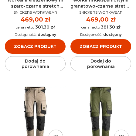
szaro-czarne stretch
granatowo-czarne stretch
PRODUCENT
PRODUCENT
AllroundWork SNICKERS
AllroundWork SNICKERS
SNICKERS WORKWEAR
SNICKERS WORKWEAR
6241
6241
Cena
469,00 zł
Cena
469,00 zł
381,30 zł
381,30 zł
Cena
Cena
Dostępność:
dostępny
Dostępność:
dostępny
ZOBACZ PRODUKT
ZOBACZ PRODUKT
Dodaj do
Dodaj do
porównania
porównania