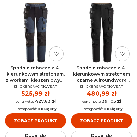
Spodnie robocze z 4-
Spodnie robocze z 4-
kierunkowym stretchem,
kierunkowym stretchem
z workami kieszeniowymi
czarne AllroundWork
PRODUCENT
PRODUCENT
granatowo-czarne
SNICKERS 6375
SNICKERS WORKWEAR
SNICKERS WORKWEAR
AllroundWork SNICKERS
Cena
525,99 zł
Cena
480,99 zł
6275
427,63 zł
391,05 zł
Cena
Cena
Dostępność:
dostępny
Dostępność:
dostępny
ZOBACZ PRODUKT
ZOBACZ PRODUKT
Dodaj do
Dodaj do