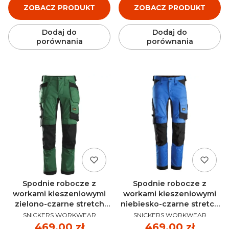
ZOBACZ PRODUKT
ZOBACZ PRODUKT
Dodaj do
Dodaj do
porównania
porównania
Spodnie robocze z
Spodnie robocze z
workami kieszeniowymi
workami kieszeniowymi
zielono-czarne stretch
niebiesko-czarne stretch
PRODUCENT
PRODUCENT
AllroundWork SNICKERS
AllroundWork SNICKERS
SNICKERS WORKWEAR
SNICKERS WORKWEAR
6241
6241
Cena
469,00 zł
Cena
469,00 zł