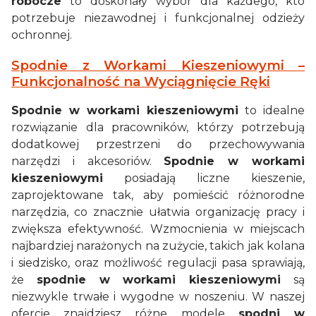
robocze
to doskonały wybór dla każdego, kto
potrzebuje niezawodnej i funkcjonalnej odzieży
ochronnej.
Spodnie z Workami Kieszeniowymi –
Funkcjonalność na Wyciągnięcie Ręki
Spodnie w workami kieszeniowymi
to idealne
rozwiązanie dla pracowników, którzy potrzebują
dodatkowej przestrzeni do przechowywania
narzędzi i akcesoriów.
Spodnie w workami
kieszeniowymi
posiadają liczne kieszenie,
zaprojektowane tak, aby pomieścić różnorodne
narzędzia, co znacznie ułatwia organizację pracy i
zwiększa efektywność. Wzmocnienia w miejscach
najbardziej narażonych na zużycie, takich jak kolana
i siedzisko, oraz możliwość regulacji pasa sprawiają,
że
spodnie w workami kieszeniowymi
są
niezwykle trwałe i wygodne w noszeniu. W naszej
ofercie znajdziesz różne modele
spodni w