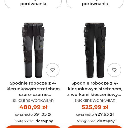
porównania
porównania
Spodnie robocze z 4-
Spodnie robocze z 4-
kierunkowym stretchem
kierunkowym stretchem,
szaro-czarne
z workami kieszeniowymi
PRODUCENT
PRODUCENT
AllroundWork SNICKERS
czarne AllroundWork
SNICKERS WORKWEAR
SNICKERS WORKWEAR
6375
SNICKERS 6275
Cena
480,99 zł
Cena
525,99 zł
391,05 zł
427,63 zł
Cena
Cena
Dostępność:
dostępny
Dostępność:
dostępny