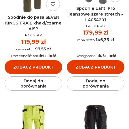
Spodnie Lahti Pro
jeansowe szare stretch -
Spodnie do pasa SEVEN
L4054201
KINGS TRAIL khaki/czarne
PRODUCENT
LAHTI PRO
AISP
Cena
179,99 zł
PRODUCENT
POLSTAR
146,33 zł
Cena
Cena
119,99 zł
97,55 zł
Cena
Dostępność:
średnia ilość
Dostępność:
duża ilość
ZOBACZ PRODUKT
ZOBACZ PRODUKT
Dodaj do
Dodaj do
porównania
porównania