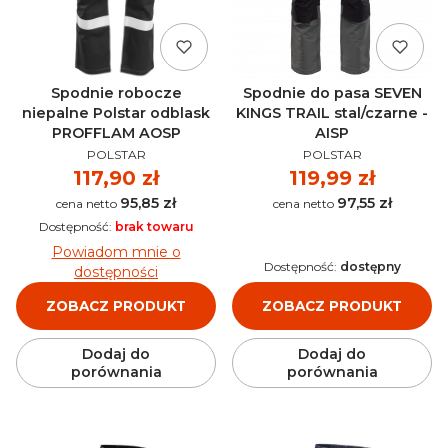
Spodnie do pasa SEVEN
Spodnie robocze
KINGS TRAIL stal/czarne -
niepalne Polstar odblask
AISP
PROFFLAM AOSP
PRODUCENT
PRODUCENT
POLSTAR
POLSTAR
Cena
119,99 zł
Cena
117,90 zł
97,55 zł
95,85 zł
Cena
Cena
Dostępność:
brak towaru
Powiadom mnie o
Dostępność:
dostępny
dostępności
ZOBACZ PRODUKT
ZOBACZ PRODUKT
Dodaj do
Dodaj do
porównania
porównania