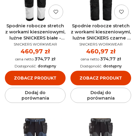
Spodnie robocze stretch
Spodnie robocze stretch
z workami kieszeniowymi,
z workami kieszeniowymi,
luźne SNICKERS białe -
luźne SNICKERS czarne -
PRODUCENT
PRODUCENT
6251
6251
SNICKERS WORKWEAR
SNICKERS WORKWEAR
Cena
460,97 zł
Cena
460,97 zł
374,77 zł
374,77 zł
Cena
Cena
Dostępność:
dostępny
Dostępność:
dostępny
ZOBACZ PRODUKT
ZOBACZ PRODUKT
Dodaj do
Dodaj do
porównania
porównania