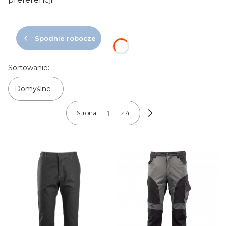
Spodnie robocze
Lista produktów
Sortowanie:
Domyślne
Strona
z 4
Następne produkty