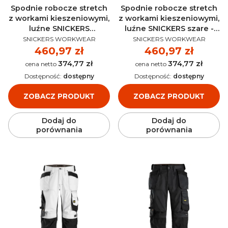
Spodnie robocze stretch
Spodnie robocze stretch
z workami kieszeniowymi,
z workami kieszeniowymi,
luźne SNICKERS
luźne SNICKERS szare -
PRODUCENT
PRODUCENT
granatowe - 6251
6251
SNICKERS WORKWEAR
SNICKERS WORKWEAR
Cena
460,97 zł
Cena
460,97 zł
374,77 zł
374,77 zł
Cena
Cena
Dostępność:
dostępny
Dostępność:
dostępny
ZOBACZ PRODUKT
ZOBACZ PRODUKT
Dodaj do
Dodaj do
porównania
porównania