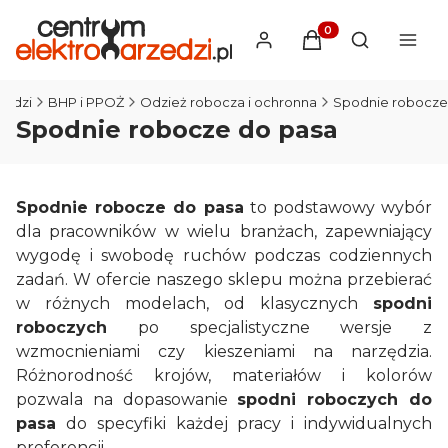
Produkty w koszyku
Otwórz wysz
zedzi
BHP i PPOŻ
Odzież robocza i ochronna
Spodnie robocze
Spodnie robocze do pasa
Spodnie robocze do pasa
to podstawowy wybór
dla pracowników w wielu branżach, zapewniający
wygodę i swobodę ruchów podczas codziennych
zadań. W ofercie naszego sklepu można przebierać
w różnych modelach, od klasycznych
spodni
roboczych
po specjalistyczne wersje z
wzmocnieniami czy kieszeniami na narzędzia.
Różnorodność krojów, materiałów i kolorów
pozwala na dopasowanie
spodni roboczych do
pasa
do specyfiki każdej pracy i indywidualnych
preferencji.