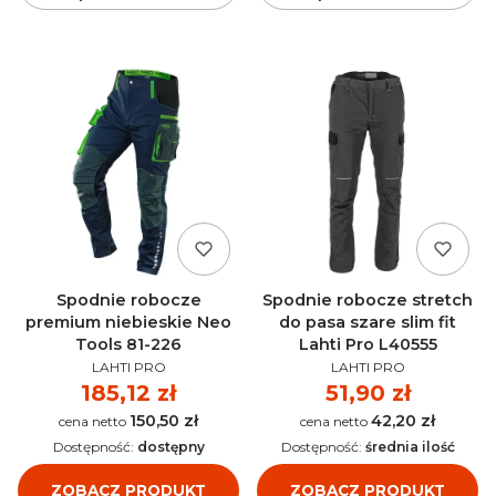
Spodnie robocze
Spodnie robocze stretch
premium niebieskie Neo
do pasa szare slim fit
Tools 81-226
Lahti Pro L40555
PRODUCENT
PRODUCENT
LAHTI PRO
LAHTI PRO
Cena
185,12 zł
Cena
51,90 zł
150,50 zł
42,20 zł
Cena
Cena
Dostępność:
dostępny
Dostępność:
średnia ilość
ZOBACZ PRODUKT
ZOBACZ PRODUKT