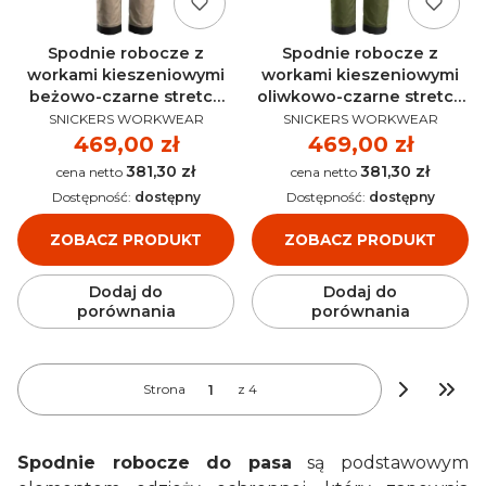
Spodnie robocze z
Spodnie robocze z
workami kieszeniowymi
workami kieszeniowymi
beżowo-czarne stretch
oliwkowo-czarne stretch
PRODUCENT
PRODUCENT
AllroundWork SNICKERS
AllroundWork SNICKERS
SNICKERS WORKWEAR
SNICKERS WORKWEAR
6241
6241
Cena
469,00 zł
Cena
469,00 zł
381,30 zł
381,30 zł
Cena
Cena
Dostępność:
dostępny
Dostępność:
dostępny
ZOBACZ PRODUKT
ZOBACZ PRODUKT
Dodaj do
Dodaj do
porównania
porównania
Strona
z 4
Przej
Spodnie robocze do pasa
są podstawowym