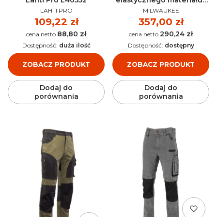
Lahti Pro L40552
elastycznego materiału i
PRODUCENT
PRODUCENT
kieszeniami kaburowymi
LAHTI PRO
MILWAUKEE
Cena
109,22 zł
Cena
357,00 zł
88,80 zł
290,24 zł
Cena
Cena
Dostępność:
duża ilość
Dostępność:
dostępny
ZOBACZ PRODUKT
ZOBACZ PRODUKT
Dodaj do
Dodaj do
porównania
porównania