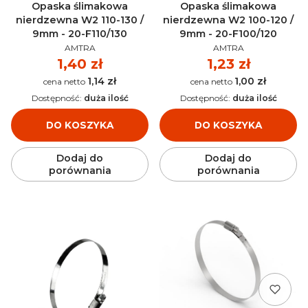
Opaska ślimakowa
Opaska ślimakowa
nierdzewna W2 110-130 /
nierdzewna W2 100-120 /
9mm - 20-F110/130
9mm - 20-F100/120
PRODUCENT
PRODUCENT
AMTRA
AMTRA
Cena
1,40 zł
Cena
1,23 zł
1,14 zł
1,00 zł
Cena
Cena
Dostępność:
duża ilość
Dostępność:
duża ilość
DO KOSZYKA
DO KOSZYKA
Dodaj do
Dodaj do
porównania
porównania