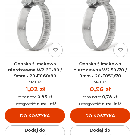
Opaska ślimakowa
Opaska ślimakowa
nierdzewna W2 60-80 /
nierdzewna W2 50-70 /
9mm - 20-F060/80
9mm - 20-F050/70
PRODUCENT
PRODUCENT
AMTRA
AMTRA
Cena
1,02 zł
Cena
0,96 zł
0,83 zł
0,78 zł
Cena
Cena
Dostępność:
duża ilość
Dostępność:
duża ilość
DO KOSZYKA
DO KOSZYKA
Dodaj do
Dodaj do