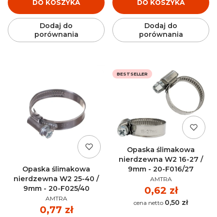
DO KOSZYKA
DO KOSZYKA
Dodaj do
Dodaj do
porównania
porównania
BESTSELLER
Opaska ślimakowa
nierdzewna W2 16-27 /
9mm - 20-F016/27
Opaska ślimakowa
PRODUCENT
nierdzewna W2 25-40 /
AMTRA
9mm - 20-F025/40
Cena
0,62 zł
PRODUCENT
AMTRA
0,50 zł
Cena
Cena
0,77 zł