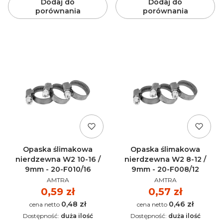
Dodaj do
Dodaj do
porównania
porównania
Opaska ślimakowa
Opaska ślimakowa
nierdzewna W2 10-16 /
nierdzewna W2 8-12 /
9mm - 20-F010/16
9mm - 20-F008/12
PRODUCENT
PRODUCENT
AMTRA
AMTRA
Cena
0,59 zł
Cena
0,57 zł
0,48 zł
0,46 zł
Cena
Cena
Dostępność:
duża ilość
Dostępność:
duża ilość