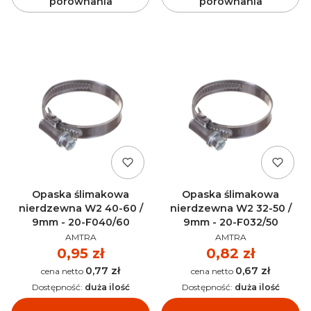
porównania
porównania
Opaska ślimakowa
Opaska ślimakowa
nierdzewna W2 40-60 /
nierdzewna W2 32-50 /
9mm - 20-F040/60
9mm - 20-F032/50
PRODUCENT
PRODUCENT
AMTRA
AMTRA
Cena
0,95 zł
Cena
0,82 zł
0,77 zł
0,67 zł
Cena
Cena
Dostępność:
duża ilość
Dostępność:
duża ilość