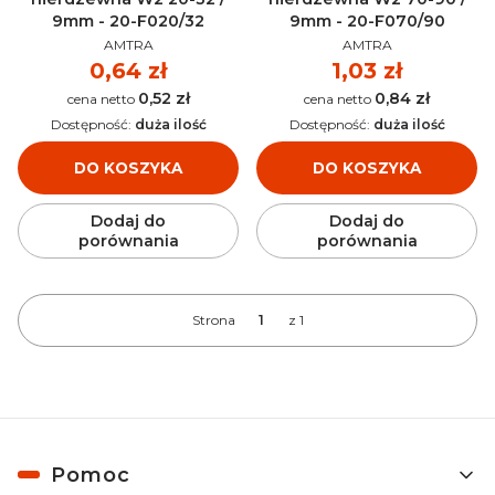
9mm - 20-F020/32
9mm - 20-F070/90
PRODUCENT
PRODUCENT
AMTRA
AMTRA
Cena
0,64 zł
Cena
1,03 zł
0,52 zł
0,84 zł
Cena
Cena
Dostępność:
duża ilość
Dostępność:
duża ilość
DO KOSZYKA
DO KOSZYKA
Dodaj do
Dodaj do
porównania
porównania
Strona
z 1
Linki w stopce
Pomoc