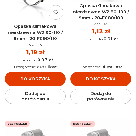
Opaska ślimakowa
nierdzewna W2 80-100 /
9mm - 20-F080/100
PRODUCENT
AMTRA
Opaska ślimakowa
Cena
1,12 zł
nierdzewna W2 90-110 /
9mm - 20-F090/110
0,91 zł
Cena
PRODUCENT
AMTRA
Cena
1,19 zł
0,97 zł
Cena
Dostępność:
duża ilość
Dostępność:
duża ilość
DO KOSZYKA
DO KOSZYKA
Dodaj do
Dodaj do
porównania
porównania
BESTSELLER
BESTSELLER