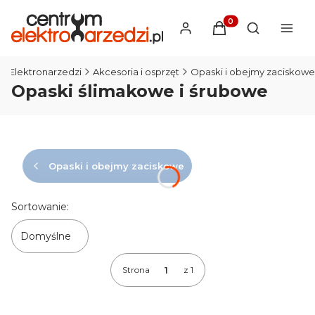
Produkty w koszyku
Otwórz wysz
m Elektronarzedzi
Akcesoria i osprzęt
Opaski i obejmy zaciskowe
Opaski ślimakowe i śrubowe
Opaski i obejmy zaciskowe
Lista produktów
Sortowanie:
Domyślne
Strona
z 1