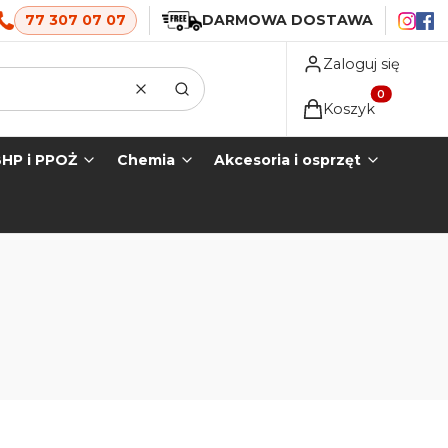
77 307 07 07
DARMOWA DOSTAWA
Zaloguj się
Wyczyść
Szukaj
Produkty w koszyk
Koszyk
HP i PPOŻ
Chemia
Akcesoria i osprzęt