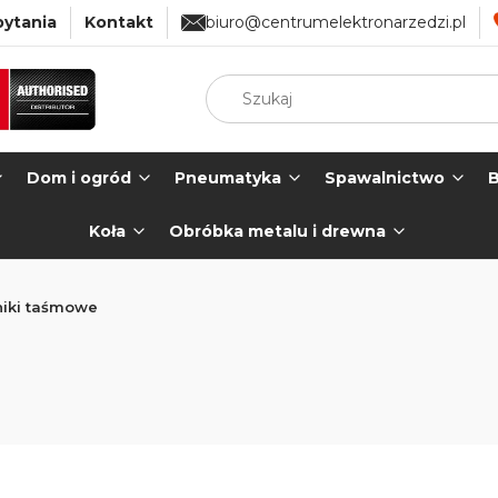
pytania
Kontakt
biuro@centrumelektronarzedzi.pl
Dom i ogród
Pneumatyka
Spawalnictwo
B
Koła
Obróbka metalu i drewna
niki taśmowe