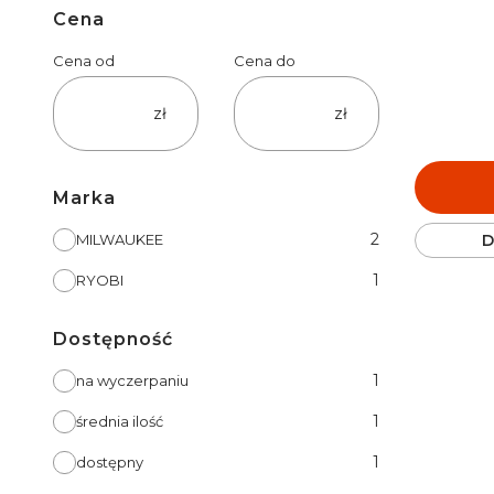
Cena
Cena od
Cena do
zł
zł
Marka
Marka
2
MILWAUKEE
D
1
RYOBI
Dostępność
Dostępność
1
na wyczerpaniu
1
średnia ilość
1
dostępny