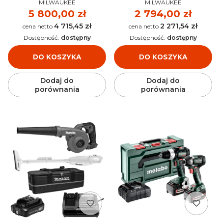
PRODUCENT
PRODUCENT
2.0Ah) - 4933498576
4933498575
MILWAUKEE
MILWAUKEE
Cena
5 800,00 zł
Cena
2 794,00 zł
4 715,45 zł
2 271,54 zł
Cena
Cena
Dostępność:
dostępny
Dostępność:
dostępny
DO KOSZYKA
DO KOSZYKA
Dodaj do
Dodaj do
porównania
porównania