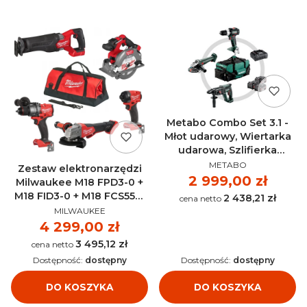
Metabo Combo Set 3.1 -
Młot udarowy, Wiertarka
udarowa, Szlifierka
PRODUCENT
kątowa + 3x akumulator +
METABO
Zestaw elektronarzędzi
ładowarka + torba -
Cena
2 999,00 zł
Milwaukee M18 FPD3-0 +
685212000
M18 FID3-0 + M18 FCS552-
2 438,21 zł
Cena
PRODUCENT
0 + M18 FSZ-0 +
MILWAUKEE
FSAGV125XPDB-0 AKU 18V
Cena
4 299,00 zł
(bez aku)
3 495,12 zł
Cena
Dostępność:
dostępny
Dostępność:
dostępny
DO KOSZYKA
DO KOSZYKA