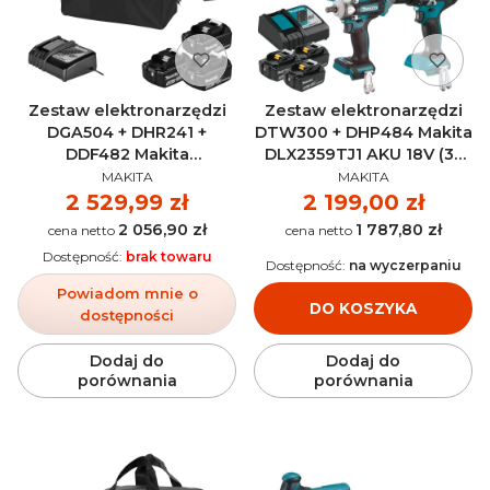
Zestaw elektronarzędzi
Zestaw elektronarzędzi
DGA504 + DHR241 +
DTW300 + DHP484 Makita
DDF482 Makita
DLX2359TJ1 AKU 18V (3x
PRODUCENT
PRODUCENT
DLX3078TX1 AKU 18V (3x
5.0Ah)
MAKITA
MAKITA
5.0Ah)
Cena
2 529,99 zł
Cena
2 199,00 zł
2 056,90 zł
1 787,80 zł
Cena
Cena
Dostępność:
brak towaru
Dostępność:
na wyczerpaniu
Powiadom mnie o
DO KOSZYKA
dostępności
Dodaj do
Dodaj do
porównania
porównania