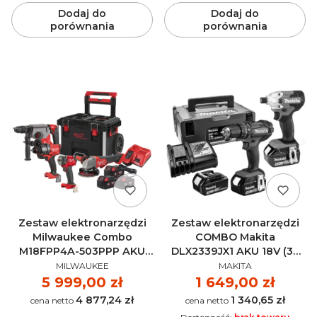
Dodaj do
Dodaj do
porównania
porównania
Zestaw elektronarzędzi
Zestaw elektronarzędzi
Milwaukee Combo
COMBO Makita
M18FPP4A-503PPP AKU
DLX2339JX1 AKU 18V (3x
PRODUCENT
PRODUCENT
(3x 5.0 Ah)
5.0Ah)
MILWAUKEE
MAKITA
Cena
5 999,00 zł
Cena
1 649,00 zł
4 877,24 zł
1 340,65 zł
Cena
Cena