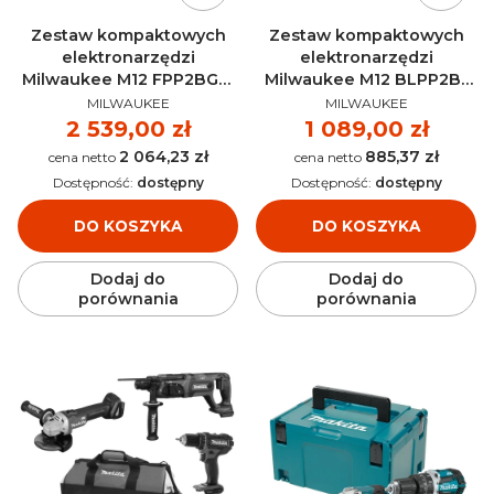
Zestaw kompaktowych
Zestaw kompaktowych
elektronarzędzi
elektronarzędzi
Milwaukee M12 FPP2BG2-
Milwaukee M12 BLPP2B-
PRODUCENT
PRODUCENT
502X AKU 12V (2x 5.0 Ah) -
422B AKU 12V (2.0 Ah + 4.0
MILWAUKEE
MILWAUKEE
4933500138
Ah) - 4933500425
Cena
2 539,00 zł
Cena
1 089,00 zł
2 064,23 zł
885,37 zł
Cena
Cena
Dostępność:
dostępny
Dostępność:
dostępny
DO KOSZYKA
DO KOSZYKA
Dodaj do
Dodaj do
porównania
porównania