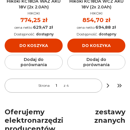
Hikoki KC18DA WAZ AKU
Hikoki KC18DA WCZ AKU
18V (2x 2.0Ah)
18V (2x 2.0Ah)
PRODUCENT
PRODUCENT
HIKOKI
HIKOKI
Cena
774,25 zł
Cena
854,70 zł
629,47 zł
694,88 zł
Cena
Cena
Dostępność:
dostępny
Dostępność:
dostępny
DO KOSZYKA
DO KOSZYKA
Dodaj do
Dodaj do
porównania
porównania
Strona
z 4
Przej
Oferujemy zestawy
elektronarzędzi znanych
producentów