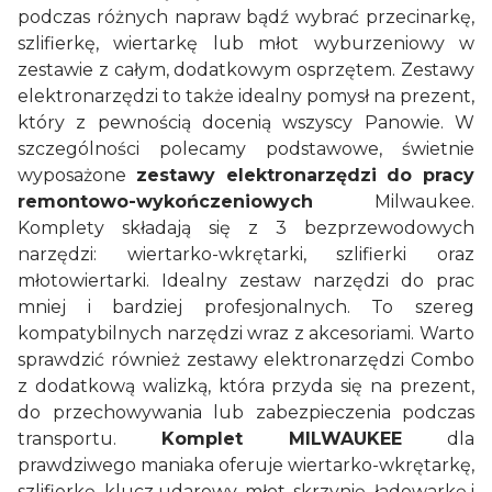
podczas różnych napraw bądź wybrać przecinarkę,
szlifierkę, wiertarkę lub młot wyburzeniowy w
zestawie z całym, dodatkowym osprzętem. Zestawy
elektronarzędzi to także idealny pomysł na prezent,
który z pewnością docenią wszyscy Panowie. W
szczególności polecamy podstawowe, świetnie
wyposażone
zestawy elektronarzędzi do pracy
remontowo-wykończeniowych
Milwaukee.
Komplety składają się z 3 bezprzewodowych
narzędzi: wiertarko-wkrętarki, szlifierki oraz
młotowiertarki. Idealny zestaw narzędzi do prac
mniej i bardziej profesjonalnych. To szereg
kompatybilnych narzędzi wraz z akcesoriami. Warto
sprawdzić również zestawy elektronarzędzi Combo
z dodatkową walizką, która przyda się na prezent,
do przechowywania lub zabezpieczenia podczas
transportu.
Komplet MILWAUKEE
dla
prawdziwego maniaka oferuje wiertarko-wkrętarkę,
szlifierkę, klucz udarowy, młot, skrzynię, ładowarkę i