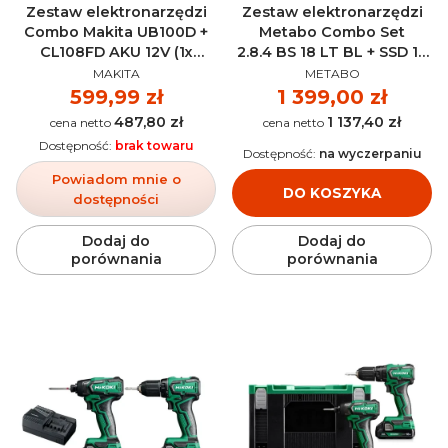
Zestaw elektronarzędzi
Zestaw elektronarzędzi
Combo Makita UB100D +
Metabo Combo Set
CL108FD AKU 12V (1x
2.8.4 BS 18 LT BL + SSD 18
PRODUCENT
PRODUCENT
2.0Ah) - CLX245SAX1
LT 200 BL AKU 18V (2x
MAKITA
METABO
5.2Ah) - 685196000
Cena
599,99 zł
Cena
1 399,00 zł
487,80 zł
1 137,40 zł
Cena
Cena
Dostępność:
brak towaru
Dostępność:
na wyczerpaniu
Powiadom mnie o
DO KOSZYKA
dostępności
Dodaj do
Dodaj do
porównania
porównania