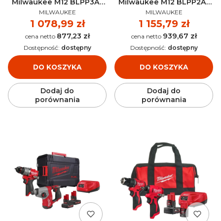
Milwaukee M12 BLPP3A-
Milwaukee M12 BLPP2A-
PRODUCENT
PRODUCENT
202B AKU 12V (2x 2.0 Ah) -
402B AKU 12V (2x 4.0 Ah) -
MILWAUKEE
MILWAUKEE
4933499694
4933499692
Cena
1 078,99 zł
Cena
1 155,79 zł
877,23 zł
939,67 zł
Cena
Cena
Dostępność:
dostępny
Dostępność:
dostępny
DO KOSZYKA
DO KOSZYKA
Dodaj do
Dodaj do
porównania
porównania