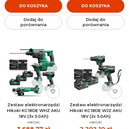
DO KOSZYKA
DO KOSZYKA
Dodaj do
Dodaj do
porównania
porównania
Zestaw elektronarzędzi
Zestaw elektronarzędzi
Hikoki KC18DE WHZ AKU
Hikoki KC18DE WJZ AKU
18V (3x 5.0Ah)
18V (2x 5.0Ah)
PRODUCENT
PRODUCENT
HIKOKI
HIKOKI
Cena
3 688,77 zł
Cena
2 202,10 zł