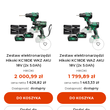
Zestaw elektronarzędzi
Zestaw elektronarzędzi
Hikoki KC18DE WKZ AKU
Hikoki KC18DE WAZ AKU
18V (2x 5.0Ah)
18V (2x 5.0Ah)
PRODUCENT
PRODUCENT
HIKOKI
HIKOKI
Cena
2 000,99 zł
Cena
1 799,89 zł
1 626,82 zł
1 463,33 zł
Cena
Cena
Dostępność:
dostępny
Dostępność:
dostępny
DO KOSZYKA
DO KOSZYKA
Dodaj do
Dodaj do