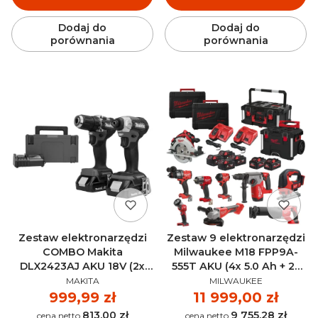
Dodaj do
Dodaj do
porównania
porównania
Zestaw elektronarzędzi
Zestaw 9 elektronarzędzi
COMBO Makita
Milwaukee M18 FPP9A-
DLX2423AJ AKU 18V (2x
555T AKU (4x 5.0 Ah + 2x
PRODUCENT
PRODUCENT
2.0Ah)
5.5 Ah)
MAKITA
MILWAUKEE
Cena
999,99 zł
Cena
11 999,00 zł
813,00 zł
9 755,28 zł
Cena
Cena