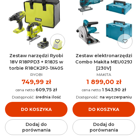
Zestaw narzędzi Ryobi
Zestaw elektronarzędzi
18V R18PPD3 + R18JS w
Combo Makita MEU029J
torbie R18CK2PJ-1X40S
[230V]
PRODUCENT
PRODUCENT
RYOBI
MAKITA
Cena
749,99 zł
Cena
1 899,00 zł
609,75 zł
1 543,90 zł
Cena
Cena
Dostępność:
średnia ilość
Dostępność:
na wyczerpaniu
DO KOSZYKA
DO KOSZYKA
Dodaj do
Dodaj do
porównania
porównania