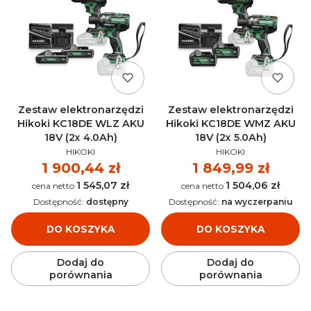
Zestaw elektronarzędzi
Zestaw elektronarzędzi
Hikoki KC18DE WLZ AKU
Hikoki KC18DE WMZ AKU
18V (2x 4.0Ah)
18V (2x 5.0Ah)
PRODUCENT
PRODUCENT
HIKOKI
HIKOKI
Cena
1 900,44 zł
Cena
1 849,99 zł
1 545,07 zł
1 504,06 zł
Cena
Cena
Dostępność:
dostępny
Dostępność:
na wyczerpaniu
DO KOSZYKA
DO KOSZYKA
Dodaj do
Dodaj do
porównania
porównania