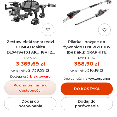
Zestaw elektronarzędzi
Pilarka i nożyce do
COMBO Makita
żywopłotu ENERGY+ 18V
DLX4194TX1 AKU 18V (2x
(bez aku) GRAPHITE
PRODUCENT
PRODUCENT
5.0Ah)
58G098
MAKITA
LAHTI PRO
Cena
3 369,69 zł
Cena
388,90 zł
2 739,59 zł
316,18 zł
Cena
Cena
Dostępność:
brak towaru
Dostępność:
na wyczerpaniu
Powiadom mnie o
DO KOSZYKA
dostępności
Dodaj do
Dodaj do
porównania
porównania