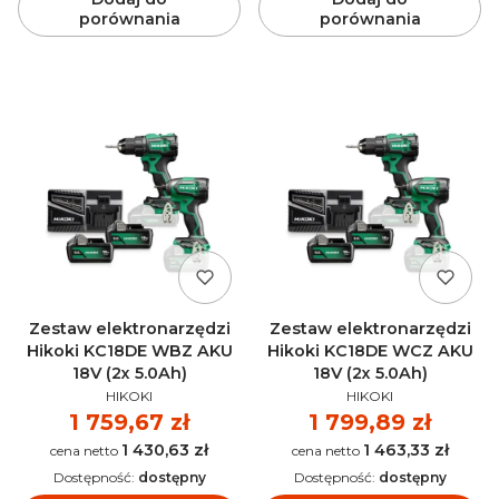
porównania
porównania
Zestaw elektronarzędzi
Zestaw elektronarzędzi
Hikoki KC18DE WBZ AKU
Hikoki KC18DE WCZ AKU
18V (2x 5.0Ah)
18V (2x 5.0Ah)
PRODUCENT
PRODUCENT
HIKOKI
HIKOKI
Cena
1 759,67 zł
Cena
1 799,89 zł
1 430,63 zł
1 463,33 zł
Cena
Cena
Dostępność:
dostępny
Dostępność:
dostępny