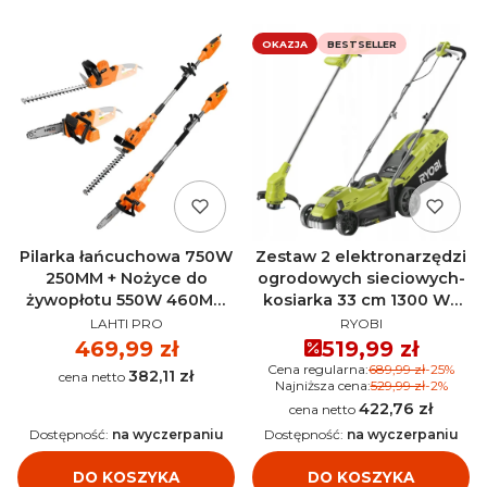
OKAZJA
BESTSELLER
Pilarka łańcuchowa 750W
Zestaw 2 elektronarzędzi
250MM + Nożyce do
ogrodowych sieciowych-
żywopłotu 550W 460MM
kosiarka 33 cm 1300 W+
PRODUCENT
PRODUCENT
NEO TOOLS 04-634
podkaszarka 25cm 290W
LAHTI PRO
RYOBI
Ryobi RLM3313ALT2925
Cena
469,99 zł
Cena promocyjn
519,99 zł
Cena regularna:
689,99 zł
-25%
382,11 zł
Cena
Najniższa cena:
529,99 zł
-2%
422,76 zł
Cena
Dostępność:
na wyczerpaniu
Dostępność:
na wyczerpaniu
DO KOSZYKA
DO KOSZYKA