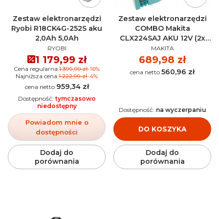
Zestaw elektronarzędzi
Zestaw elektronarzędzi
Ryobi R18CK4G-252S aku
COMBO Makita
2,0Ah 5,0Ah
CLX224SAJ AKU 12V (2x
PRODUCENT
PRODUCENT
2.0Ah)
RYOBI
MAKITA
Cena promocyjna
1 179,99 zł
Cena
689,98 zł
Cena regularna:
1 399,99 zł
-16%
560,96 zł
Cena
Najniższa cena:
1 222,99 zł
-4%
959,34 zł
Cena
Dostępność:
tymczasowo
niedostępny
Dostępność:
na wyczerpaniu
Powiadom mnie o
DO KOSZYKA
dostępności
Dodaj do
Dodaj do
porównania
porównania