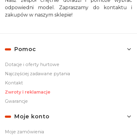
Nasz zespół chętnie doradzi i pomoże wybrać
odpowiedni model. Zapraszamy do kontaktu i
zakupów w naszym sklepie!
Linki w stopce
Pomoc
Dotacje i oferty hurtowe
Najczęściej zadawane pytania
Kontakt
Zwroty i reklamacje
Gwarancje
Moje konto
Moje zamówienia