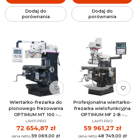
Dodaj do
Dodaj do
porównania
porównania
Wiertarko-frezarka do
Profesjonalna wiertarko-
pionowego frezowania
frezarka wielofunkcyjna
OPTIMUM MT 100 -
OPTIMUM MF 2-B -
PRODUCENT
PRODUCENT
3336110
3348330
LAHTI PRO
LAHTI PRO
Cena
72 654,87 zł
Cena
59 961,27 zł
59 069,00 zł
48 749,00 zł
Cena
Cena