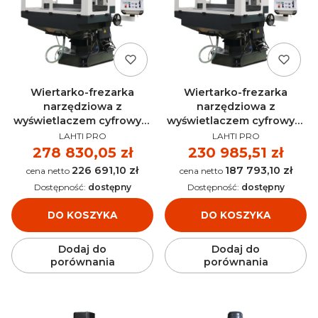
Wiertarko-frezarka
Wiertarko-frezarka
narzędziowa z
narzędziowa z
wyświetlaczem cyfrowym
wyświetlaczem cyfrowym
PRODUCENT
PRODUCENT
OPTIMUM MZ 4S -
OPTIMUM MZ 2S -
LAHTI PRO
LAHTI PRO
3346245
3346235
Cena
278 830,05 zł
Cena
230 985,51 zł
226 691,10 zł
187 793,10 zł
Cena
Cena
Dostępność:
dostępny
Dostępność:
dostępny
DO KOSZYKA
DO KOSZYKA
Dodaj do
Dodaj do
porównania
porównania