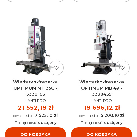
Wiertarko-frezarka
Wiertarko-frezarka
OPTIMUM MH 35G -
OPTIMUM MB 4V -
3338165
3338455
PRODUCENT
PRODUCENT
LAHTI PRO
LAHTI PRO
Cena
21 552,18 zł
Cena
18 696,12 zł
17 522,10 zł
15 200,10 zł
Cena
Cena
Dostępność:
dostępny
Dostępność:
dostępny
DO KOSZYKA
DO KOSZYKA