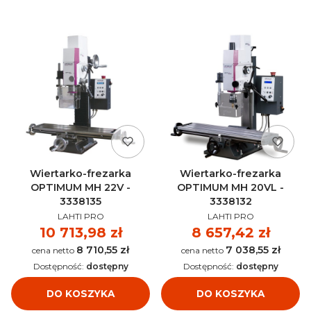
Wiertarko-frezarka
Wiertarko-frezarka
OPTIMUM MH 22V -
OPTIMUM MH 20VL -
3338135
3338132
PRODUCENT
PRODUCENT
LAHTI PRO
LAHTI PRO
Cena
10 713,98 zł
Cena
8 657,42 zł
8 710,55 zł
7 038,55 zł
Cena
Cena
Dostępność:
dostępny
Dostępność:
dostępny
DO KOSZYKA
DO KOSZYKA