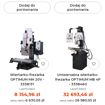
Dodaj do
Dodaj do
porównania
porównania
Wiertarko-frezarka
Uniwersalna wiertarko-
OPTIMUM MH 20V -
frezarka OPTIMUM MB 4P
3338131
- 3338460
PRODUCENT
PRODUCENT
LAHTI PRO
LAHTI PRO
Cena
8 154,96 zł
Cena
32 693,46 zł
6 630,05 zł
26 580,05 zł
Cena
Cena