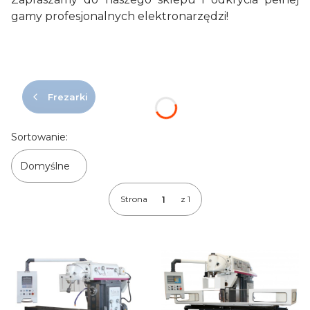
gamy profesjonalnych elektronarzędzi!
Frezarki
Lista produktów
Sortowanie:
Domyślne
Strona
z 1