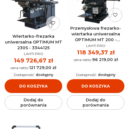
Przemysłowa frezarko-
wiertarka uniwersalna
Wiertarko-frezarka
OPTIMUM MT 200 -
uniwersalna OPTIMUM MT
PRODUCENT
3336120
LAHTI PRO
230S - 3344125
Cena
118 349,37 zł
PRODUCENT
LAHTI PRO
96 219,00 zł
Cena
149 726,67 zł
Cena
121 729,00 zł
Cena
Dostępność:
dostępny
Dostępność:
dostępny
DO KOSZYKA
DO KOSZYKA
Dodaj do
Dodaj do
porównania
porównania