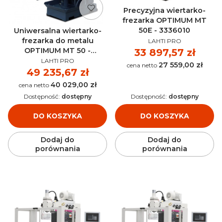
Precyzyjna wiertarko-
frezarka OPTIMUM MT
50E - 3336010
Uniwersalna wiertarko-
PRODUCENT
frezarka do metalu
LAHTI PRO
OPTIMUM MT 50 -
Cena
33 897,57 zł
PRODUCENT
3336005
LAHTI PRO
27 559,00 zł
Cena
Cena
49 235,67 zł
40 029,00 zł
Cena
Dostępność:
dostępny
Dostępność:
dostępny
DO KOSZYKA
DO KOSZYKA
Dodaj do
Dodaj do
porównania
porównania