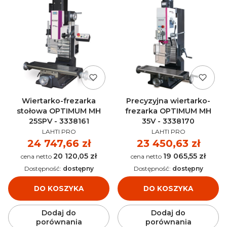
Wiertarko-frezarka
Precyzyjna wiertarko-
stołowa OPTIMUM MH
frezarka OPTIMUM MH
25SPV - 3338161
35V - 3338170
PRODUCENT
PRODUCENT
LAHTI PRO
LAHTI PRO
Cena
24 747,66 zł
Cena
23 450,63 zł
20 120,05 zł
19 065,55 zł
Cena
Cena
Dostępność:
dostępny
Dostępność:
dostępny
DO KOSZYKA
DO KOSZYKA
Dodaj do
Dodaj do
porównania
porównania