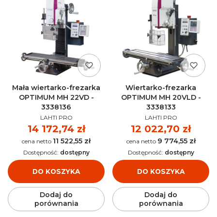
Mała wiertarko-frezarka
Wiertarko-frezarka
OPTIMUM MH 22VD -
OPTIMUM MH 20VLD -
3338136
3338133
PRODUCENT
PRODUCENT
LAHTI PRO
LAHTI PRO
Cena
14 172,74 zł
Cena
12 022,70 zł
11 522,55 zł
9 774,55 zł
Cena
Cena
Dostępność:
dostępny
Dostępność:
dostępny
DO KOSZYKA
DO KOSZYKA
Dodaj do
Dodaj do
porównania
porównania