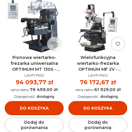
Pionowa wiertarko-
Wielofunkcyjna
frezarka uniwersalna
wiertarko-frezarka
OPTIMUM MT 130S -
OPTIMUM MF 2V -
PRODUCENT
PRODUCENT
3344110
3336030
LAHTI PRO
LAHTI PRO
Cena
94 093,77 zł
Cena
76 172,67 zł
76 499,00 zł
61 929,00 zł
Cena
Cena
Dostępność:
dostępny
Dostępność:
dostępny
DO KOSZYKA
DO KOSZYKA
Dodaj do
Dodaj do
porównania
porównania