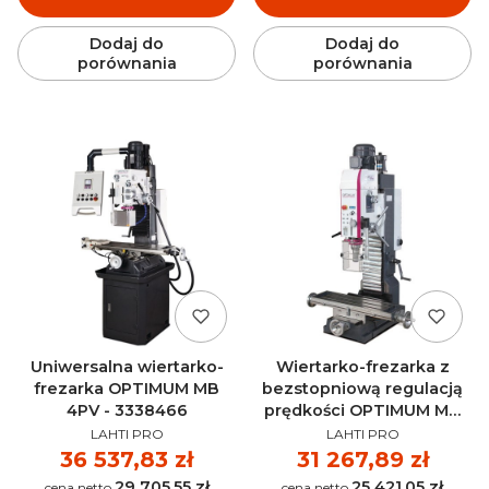
Dodaj do
Dodaj do
porównania
porównania
Uniwersalna wiertarko-
Wiertarko-frezarka z
frezarka OPTIMUM MB
bezstopniową regulacją
4PV - 3338466
prędkości OPTIMUM MH
PRODUCENT
PRODUCENT
50V - 3338185
LAHTI PRO
LAHTI PRO
Cena
36 537,83 zł
Cena
31 267,89 zł
29 705,55 zł
25 421,05 zł
Cena
Cena