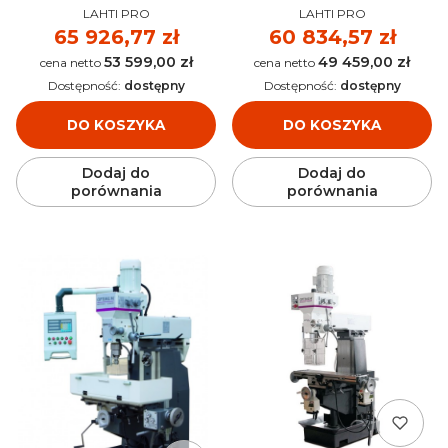
PRODUCENT
PRODUCENT
3348340
LAHTI PRO
LAHTI PRO
Cena
65 926,77 zł
Cena
60 834,57 zł
53 599,00 zł
49 459,00 zł
Cena
Cena
Dostępność:
dostępny
Dostępność:
dostępny
DO KOSZYKA
DO KOSZYKA
Dodaj do
Dodaj do
porównania
porównania