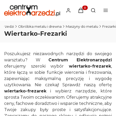
Produkty w koszyku
Otwórz wysz
narzedzi
Obróbka metalu i drewna
Maszyny do metalu
Frezarki
Wiertarko-Frezarki
Poszukujesz niezawodnych narzędzi do swojego
warsztatu? W
Centrum Elektronarzędzi
oferujemy szeroki wybór
wiertarko-frezarek
,
które łączą w sobie funkcje wiercenia i frezowania,
zapewniając maksymalną precyzję i wygodę
użytkowania. Nie czekaj! Sprawdź naszą ofertę
wiertarko-frezarek
i wybierz narzędzie, które
sprosta Twoim oczekiwaniom. Oferujemy atrakcyjne
ceny, fachowe doradztwo i wsparcie techniczne, aby
Twoje zakupy były proste i satysfakcjonujące.
Zapraszamy do naszego sklepu i odkrycia pełnej