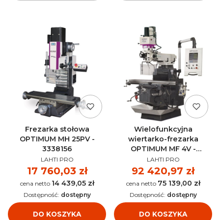
Frezarka stołowa
Wielofunkcyjna
OPTIMUM MH 25PV -
wiertarko-frezarka
3338156
OPTIMUM MF 4V -
PRODUCENT
PRODUCENT
3336050
LAHTI PRO
LAHTI PRO
Cena
17 760,03 zł
Cena
92 420,97 zł
14 439,05 zł
75 139,00 zł
Cena
Cena
Dostępność:
dostępny
Dostępność:
dostępny
DO KOSZYKA
DO KOSZYKA