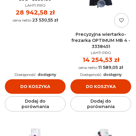
PRODUCENT
LAHTI PRO
Cena
28 942,58 zł
23 530,55 zł
Cena
Precyzyjna wiertarko-
frezarka OPTIMUM MB 4 -
3338451
PRODUCENT
LAHTI PRO
Cena
14 254,53 zł
11 589,05 zł
Cena
Dostępność:
dostępny
Dostępność:
dostępny
DO KOSZYKA
DO KOSZYKA
Dodaj do
Dodaj do
porównania
porównania