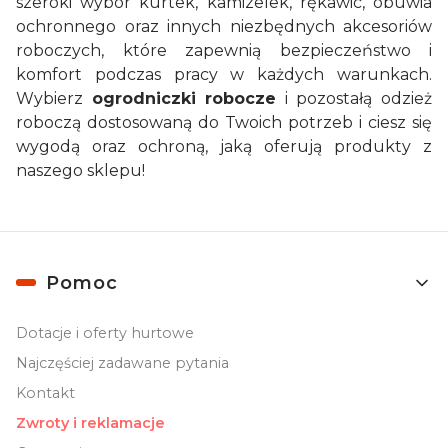
szeroki wybór kurtek, kamizelek, rękawic, obuwia
ochronnego oraz innych niezbędnych akcesoriów
roboczych, które zapewnią bezpieczeństwo i
komfort podczas pracy w każdych warunkach.
Wybierz
ogrodniczki robocze
i pozostałą odzież
roboczą dostosowaną do Twoich potrzeb i ciesz się
wygodą oraz ochroną, jaką oferują produkty z
naszego sklepu!
Linki w stopce
Pomoc
Dotacje i oferty hurtowe
Najczęściej zadawane pytania
Kontakt
Zwroty i reklamacje