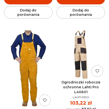
Dodaj do
Dodaj do
porównania
porównania
Ogrodniczki robocze
ochronne Lahti Pro
L40601
PRODUCENT
LAHTI PRO
Cena
103,22 zł
83,92 zł
Cena