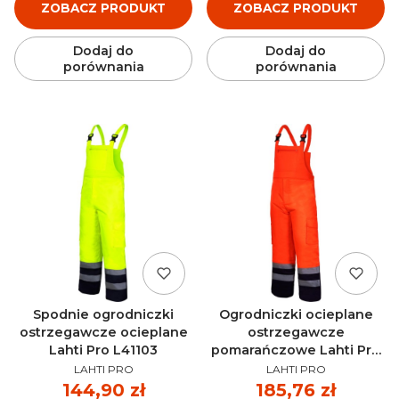
ZOBACZ PRODUKT
ZOBACZ PRODUKT
Dodaj do
Dodaj do
porównania
porównania
Spodnie ogrodniczki
Ogrodniczki ocieplane
ostrzegawcze ocieplane
ostrzegawcze
Lahti Pro L41103
pomarańczowe Lahti Pro
PRODUCENT
PRODUCENT
L41102
LAHTI PRO
LAHTI PRO
Cena
144,90 zł
Cena
185,76 zł