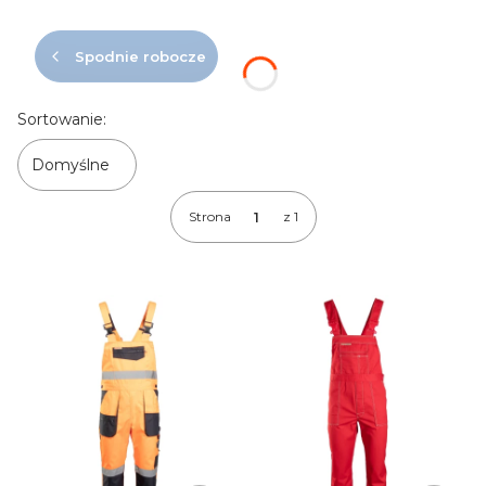
Spodnie robocze
Lista produktów
Sortowanie:
Domyślne
Strona
z 1