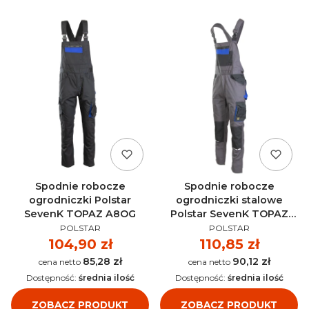
Spodnie robocze
Spodnie robocze
ogrodniczki Polstar
ogrodniczki stalowe
SevenK TOPAZ A8OG
Polstar SevenK TOPAZ
PRODUCENT
PRODUCENT
A8OG
POLSTAR
POLSTAR
Cena
104,90 zł
Cena
110,85 zł
85,28 zł
90,12 zł
Cena
Cena
Dostępność:
średnia ilość
Dostępność:
średnia ilość
ZOBACZ PRODUKT
ZOBACZ PRODUKT