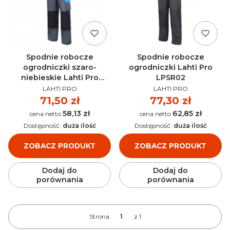
Spodnie robocze
Spodnie robocze
ogrodniczki szaro-
ogrodniczki Lahti Pro
niebieskie Lahti Pro
LPSR02
PRODUCENT
PRODUCENT
L40604
LAHTI PRO
LAHTI PRO
Cena
71,50 zł
Cena
77,30 zł
58,13 zł
62,85 zł
Cena
Cena
Dostępność:
duża ilość
Dostępność:
duża ilość
ZOBACZ PRODUKT
ZOBACZ PRODUKT
Dodaj do
Dodaj do
porównania
porównania
Strona
z 1