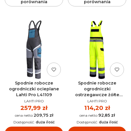
porównania
porównania
Spodnie robocze
Spodnie robocze
ogrodniczki ocieplane
ogrodniczki
Lahti Pro L41109
ostrzegawcze żółte
PRODUCENT
PRODUCENT
PREMIUM Lahti Pro L41107
LAHTI PRO
LAHTI PRO
Cena
257,99 zł
Cena
114,20 zł
209,75 zł
92,85 zł
Cena
Cena
Dostępność:
duża ilość
Dostępność:
duża ilość