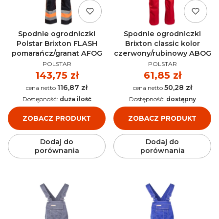
Spodnie ogrodniczki
Spodnie ogrodniczki
Polstar Brixton FLASH
Brixton classic kolor
pomarańcz/granat AFOG
czerwony/rubinowy ABOG
PRODUCENT
PRODUCENT
POLSTAR
POLSTAR
Cena
143,75 zł
Cena
61,85 zł
116,87 zł
50,28 zł
Cena
Cena
Dostępność:
duża ilość
Dostępność:
dostępny
ZOBACZ PRODUKT
ZOBACZ PRODUKT
Dodaj do
Dodaj do
porównania
porównania