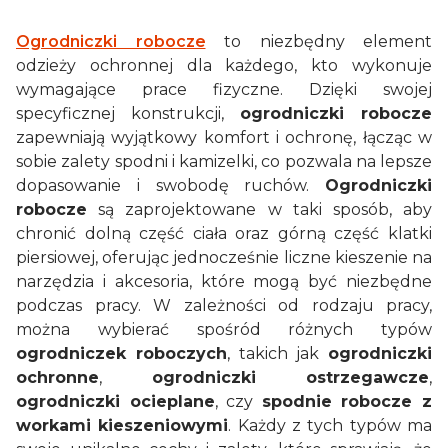
Ogrodniczki robocze
to niezbędny element
odzieży ochronnej dla każdego, kto wykonuje
wymagające prace fizyczne. Dzięki swojej
specyficznej konstrukcji,
ogrodniczki robocze
zapewniają wyjątkowy komfort i ochronę, łącząc w
sobie zalety spodni i kamizelki, co pozwala na lepsze
dopasowanie i swobodę ruchów.
Ogrodniczki
robocze
są zaprojektowane w taki sposób, aby
chronić dolną część ciała oraz górną część klatki
piersiowej, oferując jednocześnie liczne kieszenie na
narzędzia i akcesoria, które mogą być niezbędne
podczas pracy. W zależności od rodzaju pracy,
można wybierać spośród różnych typów
ogrodniczek roboczych
, takich jak
ogrodniczki
ochronne
,
ogrodniczki ostrzegawcze
,
ogrodniczki ocieplane
, czy
spodnie robocze z
workami kieszeniowymi
. Każdy z tych typów ma