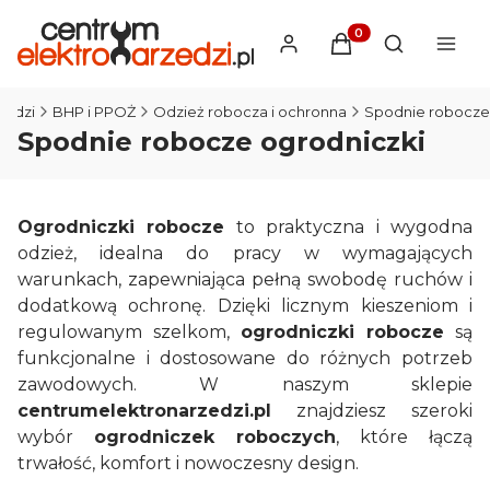
Produkty w koszyku
Otwórz wysz
zedzi
BHP i PPOŻ
Odzież robocza i ochronna
Spodnie robocze
Spodnie robocze ogrodniczki
Ogrodniczki robocze
to praktyczna i wygodna
odzież, idealna do pracy w wymagających
warunkach, zapewniająca pełną swobodę ruchów i
dodatkową ochronę. Dzięki licznym kieszeniom i
regulowanym szelkom,
ogrodniczki robocze
są
funkcjonalne i dostosowane do różnych potrzeb
zawodowych. W naszym sklepie
centrumelektronarzedzi.pl
znajdziesz szeroki
wybór
ogrodniczek roboczych
, które łączą
trwałość, komfort i nowoczesny design.