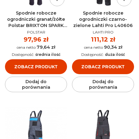
Spodnie robocze
Spodnie robocze
ogrodniczki granat/żółte
ogrodniczki czarno-
Polstar BRIXTON SPARK
zielone Lahti Pro L40606
PRODUCENT
PRODUCENT
ASOG
POLSTAR
LAHTI PRO
Cena
97,96 zł
Cena
111,12 zł
79,64 zł
90,34 zł
Cena
Cena
Dostępność:
średnia ilość
Dostępność:
duża ilość
ZOBACZ PRODUKT
ZOBACZ PRODUKT
Dodaj do
Dodaj do
porównania
porównania