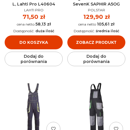
L, Lahti Pro L40604
SevenK SAPHIR A5OG
PRODUCENT
PRODUCENT
LAHTI PRO
POLSTAR
Cena
71,50 zł
Cena
129,90 zł
58,13 zł
105,61 zł
Cena
Cena
Dostępność:
duża ilość
Dostępność:
średnia ilość
DO KOSZYKA
ZOBACZ PRODUKT
Dodaj do
Dodaj do
porównania
porównania