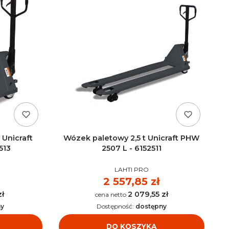
Unicraft
Wózek paletowy 2,5 t Unicraft PHW
513
2507 L - 6152511
PRODUCENT
LAHTI PRO
Cena
2 557,85 zł
zł
2 079,55 zł
Cena
ny
Dostępność:
dostępny
DO KOSZYKA