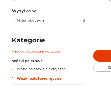
Wysyłka w
Wysyłka w
8
14 dni roboczych
Kategorie
Wróć do: Wyposażenie warsztatu
Wózki paletowe
D
Wózki paletowe elektryczne
Wózki paletowe ręczne
Koniec menu