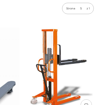
Strona
z 1