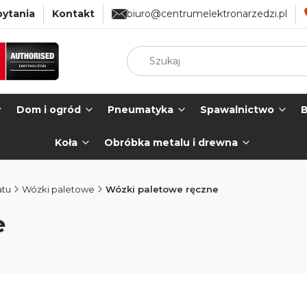
pytania
Kontakt
biuro@centrumelektronarzedzi.pl
Dom i ogród
Pneumatyka
Spawalnictwo
B
Koła
Obróbka metalu i drewna
atu
Wózki paletowe
Wózki paletowe ręczne
e