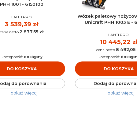
PHH 1001 - 6150100
Wózek paletowy nożycow
PRODUCENT
LAHTI PRO
Unicraft PHH 1003 E - 
Cena
3 539,39 zł
2 877,55 zł
Cena
PRODUCENT
LAHTI PRO
Cena
10 445,22 z
8 492,05 
Cena
Dostępność:
dostępny
Dostępność:
dostęp
DO KOSZYKA
DO KOSZYKA
odaj do porównania
Dodaj do porówna
pokaż więcej
pokaż więcej