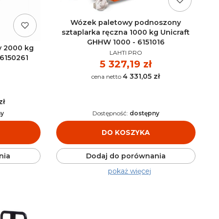
Wózek paletowy podnoszony
sztaplarka ręczna 1000 kg Unicraft
GHHW 1000 - 6151016
y 2000 kg
PRODUCENT
LAHTI PRO
 6150261
Cena
5 327,19 zł
4 331,05 zł
Cena
zł
ny
Dostępność:
dostępny
DO KOSZYKA
nia
Dodaj do porównania
pokaż więcej