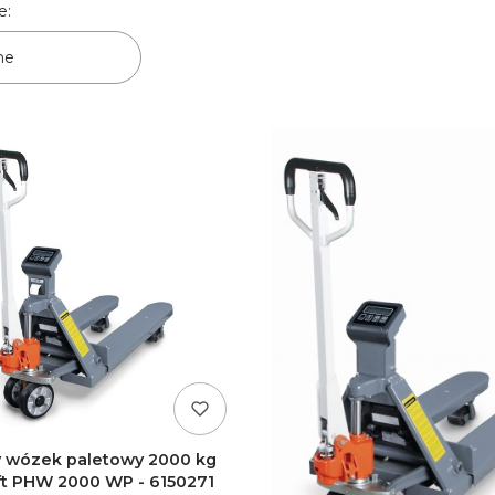
produktów
e:
ne
 wózek paletowy 2000 kg
ft PHW 2000 WP - 6150271