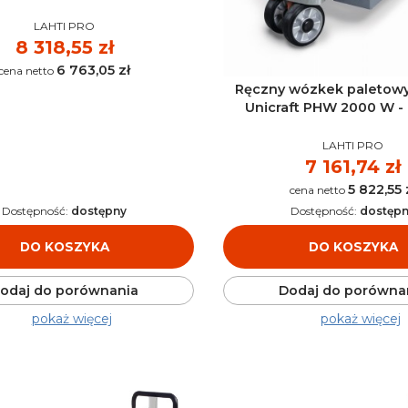
PRODUCENT
LAHTI PRO
Cena
8 318,55 zł
6 763,05 zł
Cena
Ręczny wózkek paletow
Unicraft PHW 2000 W -
PRODUCENT
LAHTI PRO
Cena
7 161,74 zł
5 822,55 
Cena
Dostępność:
dostępny
Dostępność:
dostęp
DO KOSZYKA
DO KOSZYKA
odaj do porównania
Dodaj do porówna
pokaż więcej
pokaż więcej