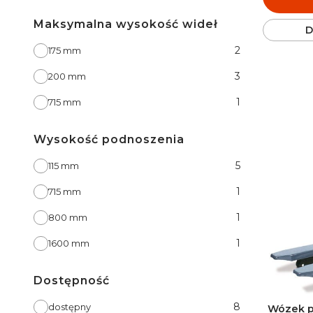
Maksymalna wysokość wideł
D
Maksymalna wysokość wideł
2
175 mm
3
200 mm
1
715 mm
Wysokość podnoszenia
Wysokość podnoszenia
5
115 mm
1
715 mm
1
800 mm
1
1600 mm
Dostępność
Dostępność
8
dostępny
Wózek p