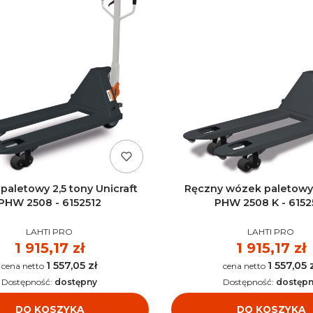
aletowy 2,5 tony Unicraft
Ręczny wózek paletowy 
PHW 2508 - 6152512
PHW 2508 K - 6152
PRODUCENT
PRODUCENT
LAHTI PRO
LAHTI PRO
Cena
1 915,17 zł
Cena
1 915,17 zł
1 557,05 zł
1 557,05 
Cena
Cena
Dostępność:
dostępny
Dostępność:
dostęp
DO KOSZYKA
DO KOSZYKA