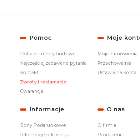
Linki w stopce
Pomoc
Moje kont
Dotacje i oferty hurtowe
Moje zamówienia
Najczęściej zadawane pytania
Przechowalnia
Kontakt
Ustawienia konta
Zwroty i reklamacje
Gwarancje
Informacje
O nas
Bony Podarunkowe
O firmie
Informacje o leasingu
Producenci