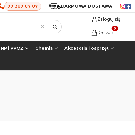
77 307 07 07
DARMOWA DOSTAWA
Zaloguj się
Wyczyść
Szukaj
Produkty w koszyk
Koszyk
HP i PPOŻ
Chemia
Akcesoria i osprzęt