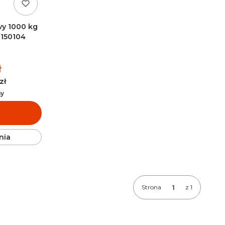
y 1000 kg
6150104
ł
zł
ny
nia
Strona
z 1