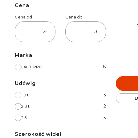
Cena
Cena od
Cena do
zł
zł
Marka
Marka
8
LAHTI PRO
Udźwig
Udźwig
3
1,0 t
D
2
2,0 t
3
2,5 t
Szerokość wideł