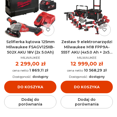
Szlifierka kątowa 125mm
Zestaw 9 elektronarzędzi
Milwaukee FSAGV125XB-
Milwaukee M18 FPP9A-
502X AKU 18V (2x 5.0Ah)
555T AKU (4x5.0 Ah + 2x5.5
PRODUCENT
PRODUCENT
Ah) 4933492524
MILWAUKEE
MILWAUKEE
Cena
2 299,00 zł
Cena
12 999,00 zł
1 869,11 zł
10 568,29 zł
Cena
Cena
Dostępność:
dostępny
Dostępność:
dostępny
DO KOSZYKA
DO KOSZYKA
Dodaj do
Dodaj do
porównania
porównania