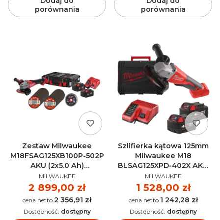
Dodaj do
Dodaj do
porównania
porównania
Zestaw Milwaukee
Szlifierka kątowa 125mm
M18FSAG125XB100P-502P
Milwaukee M18
AKU (2x5.0 Ah)
BLSAG125XPD-402X AKU
PRODUCENT
PRODUCENT
4933498241
18V (2x 4.0Ah) -
MILWAUKEE
MILWAUKEE
4933492646
Cena
2 899,00 zł
Cena
1 528,00 zł
2 356,91 zł
1 242,28 zł
Cena
Cena
Dostępność:
dostępny
Dostępność:
dostępny