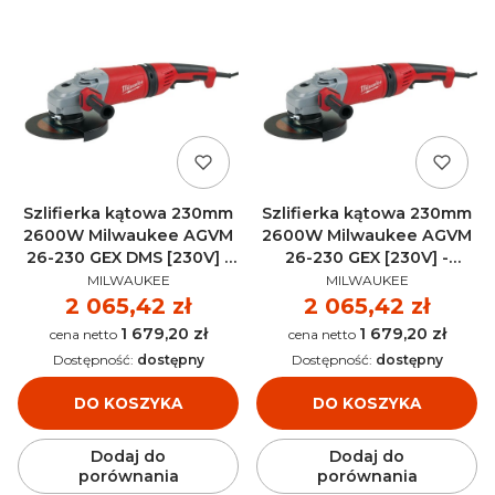
Szlifierka kątowa 230mm
Szlifierka kątowa 230mm
2600W Milwaukee AGVM
2600W Milwaukee AGVM
26-230 GEX DMS [230V] -
26-230 GEX [230V] -
PRODUCENT
PRODUCENT
4933402495
4933402365
MILWAUKEE
MILWAUKEE
Cena
2 065,42 zł
Cena
2 065,42 zł
1 679,20 zł
1 679,20 zł
Cena
Cena
Dostępność:
dostępny
Dostępność:
dostępny
DO KOSZYKA
DO KOSZYKA
Dodaj do
Dodaj do
porównania
porównania