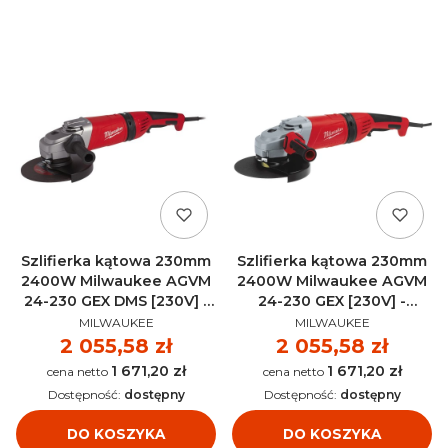
Szlifierka kątowa 230mm
Szlifierka kątowa 230mm
2400W Milwaukee AGVM
2400W Milwaukee AGVM
24-230 GEX DMS [230V] -
24-230 GEX [230V] -
PRODUCENT
PRODUCENT
4933402475
4933402340
MILWAUKEE
MILWAUKEE
Cena
2 055,58 zł
Cena
2 055,58 zł
1 671,20 zł
1 671,20 zł
Cena
Cena
Dostępność:
dostępny
Dostępność:
dostępny
DO KOSZYKA
DO KOSZYKA