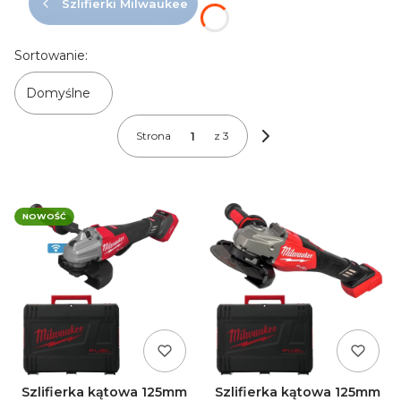
Szlifierki Milwaukee
Lista produktów
Sortowanie:
Domyślne
Strona
z 3
Następne produkty
NOWOŚĆ
Szlifierka kątowa 125mm
Szlifierka kątowa 125mm