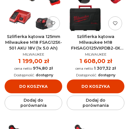
Szlifierka kątowa 125mm
Szlifierka kątowa
Milwaukee M18 FSAG125X-
Milwaukee M18
501 AKU 18V (1x 5.0 Ah)
FHSAGO125VXPDB2-0X
PRODUCENT
PRODUCENT
AKU 18V (bez aku) -
MILWAUKEE
MILWAUKEE
4933493419
Cena
1 199,00 zł
Cena
1 608,00 zł
974,80 zł
1 307,32 zł
Cena
Cena
Dostępność:
dostępny
Dostępność:
dostępny
DO KOSZYKA
DO KOSZYKA
Dodaj do
Dodaj do
porównania
porównania