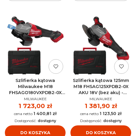
Szlifierka kątowa
Szlifierka kątowa 125mm
Milwaukee M18
M18 FHSAG125XPDB2-0X
FHSAGO180VXPDB2-0X
AKU 18V (bez aku) -
PRODUCENT
PRODUCENT
AKU 18V (bez aku) -
4933493417
MILWAUKEE
MILWAUKEE
4933498942
Cena
1 723,00 zł
Cena
1 381,90 zł
1 400,81 zł
1 123,50 zł
Cena
Cena
Dostępność:
dostępny
Dostępność:
dostępny
DO KOSZYKA
DO KOSZYKA