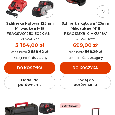
Szlifierka kątowa 125mm
Szlifierka kątowa 125mm
Milwaukee M18
Milwaukee M18
FSAGSVO125X-502X AKU
FSAG125XB-0 AKU 18V
PRODUCENT
PRODUCENT
18V (2x 5.0Ah) -
(bez aku) - 4933498062
MILWAUKEE
MILWAUKEE
4933493553
Cena
3 184,00 zł
Cena
699,00 zł
2 588,62 zł
568,29 zł
Cena
Cena
Dostępność:
dostępny
Dostępność:
dostępny
DO KOSZYKA
DO KOSZYKA
Dodaj do
Dodaj do
porównania
porównania
BESTSELLER