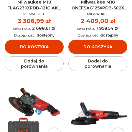
Milwaukee M18
Milwaukee M18
FLAG230XPDB-121C AKU
ONEFSAG125XPDB-502X
PRODUCENT
PRODUCENT
18V (12.0 Ah) - 4933464115
AKU 18V (2x 5.0 Ah) -
MILWAUKEE
MILWAUKEE
4933478435
Cena
3 306,99 zł
Cena
2 409,00 zł
2 688,61 zł
1 958,54 zł
Cena
Cena
Dostępność:
dostępny
Dostępność:
dostępny
DO KOSZYKA
DO KOSZYKA
Dodaj do
Dodaj do
porównania
porównania