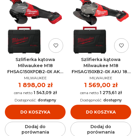
Szlifierka kątowa
Szlifierka kątowa
Milwaukee M18
Milwaukee M18
FHSAG150XPDB2-0X AKU
FHSAG150XB2-0X AKU 18V
PRODUCENT
PRODUCENT
18V (bez aku) -
(bez aku) - 4933493421
MILWAUKEE
MILWAUKEE
4933493422
Cena
1 898,00 zł
Cena
1 569,00 zł
1 543,09 zł
1 275,61 zł
Cena
Cena
Dostępność:
dostępny
Dostępność:
dostępny
DO KOSZYKA
DO KOSZYKA
Dodaj do
Dodaj do
porównania
porównania