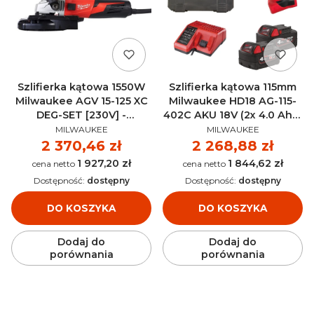
Szlifierka kątowa 1550W
Szlifierka kątowa 115mm
Milwaukee AGV 15-125 XC
Milwaukee HD18 AG-115-
DEG-SET [230V] -
402C AKU 18V (2x 4.0 Ah) -
PRODUCENT
PRODUCENT
4933448035
4933441300
MILWAUKEE
MILWAUKEE
Cena
2 370,46 zł
Cena
2 268,88 zł
1 927,20 zł
1 844,62 zł
Cena
Cena
Dostępność:
dostępny
Dostępność:
dostępny
DO KOSZYKA
DO KOSZYKA
Dodaj do
Dodaj do
porównania
porównania