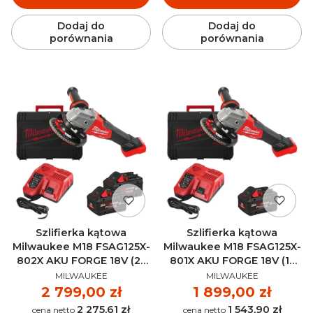
Dodaj do
Dodaj do
porównania
porównania
Szlifierka kątowa
Szlifierka kątowa
Milwaukee M18 FSAG125X-
Milwaukee M18 FSAG125X-
802X AKU FORGE 18V (2x
801X AKU FORGE 18V (1x
PRODUCENT
PRODUCENT
8.0 Ah)
8.0 Ah)
MILWAUKEE
MILWAUKEE
Cena
2 799,00 zł
Cena
1 899,00 zł
2 275,61 zł
1 543,90 zł
Cena
Cena