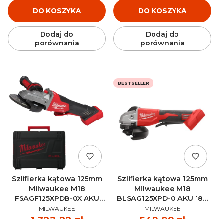
DO KOSZYKA
DO KOSZYKA
Dodaj do
Dodaj do
porównania
porównania
BESTSELLER
Szlifierka kątowa 125mm
Szlifierka kątowa 125mm
Milwaukee M18
Milwaukee M18
FSAGF125XPDB-0X AKU
BLSAG125XPD-0 AKU 18V
PRODUCENT
PRODUCENT
18V (bez aku) -
(bez aku) - 4933492645
MILWAUKEE
MILWAUKEE
4933478439