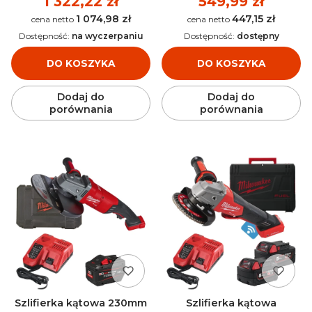
Cena
1 322,22 zł
Cena
549,99 zł
1 074,98 zł
447,15 zł
Cena
Cena
Dostępność:
na wyczerpaniu
Dostępność:
dostępny
DO KOSZYKA
DO KOSZYKA
Dodaj do
Dodaj do
porównania
porównania
Szlifierka kątowa 230mm
Szlifierka kątowa