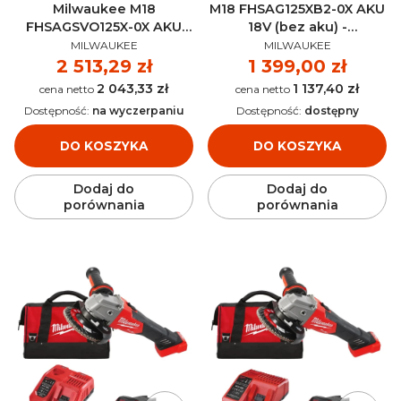
Milwaukee M18
M18 FHSAG125XB2-0X AKU
FHSAGSVO125X-0X AKU
18V (bez aku) -
PRODUCENT
PRODUCENT
18V (bez aku) -
4933493415
MILWAUKEE
MILWAUKEE
4933500036
Cena
2 513,29 zł
Cena
1 399,00 zł
2 043,33 zł
1 137,40 zł
Cena
Cena
Dostępność:
na wyczerpaniu
Dostępność:
dostępny
DO KOSZYKA
DO KOSZYKA
Dodaj do
Dodaj do
porównania
porównania