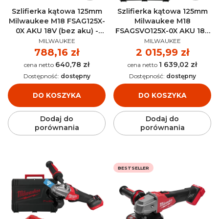
Szlifierka kątowa 125mm
Szlifierka kątowa 125mm
Milwaukee M18 FSAG125X-
Milwaukee M18
0X AKU 18V (bez aku) -
FSAGSVO125X-0X AKU 18V
PRODUCENT
PRODUCENT
4933478428
(bez aku) - 4933493552
MILWAUKEE
MILWAUKEE
Cena
788,16 zł
Cena
2 015,99 zł
640,78 zł
1 639,02 zł
Cena
Cena
Dostępność:
dostępny
Dostępność:
dostępny
DO KOSZYKA
DO KOSZYKA
Dodaj do
Dodaj do
porównania
porównania
BESTSELLER