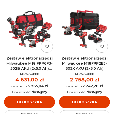
Zestaw elektronarzędzi
Zestaw elektronarzędzi
Milwaukee M18 FPP6F3-
Milwaukee M18FPP2E3-
502B AKU (2x5.0 Ah)
502X AKU (2x5.0 Ah)
PRODUCENT
PRODUCENT
4933480875
4933492516
MILWAUKEE
MILWAUKEE
Cena
4 631,00 zł
Cena
2 758,00 zł
3 765,04 zł
2 242,28 zł
Cena
Cena
Dostępność:
dostępny
Dostępność:
dostępny
DO KOSZYKA
DO KOSZYKA