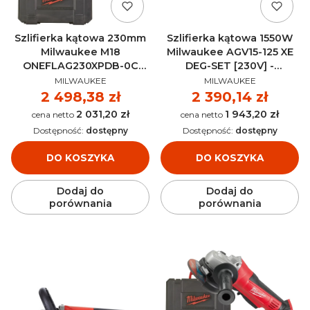
Szlifierka kątowa 230mm
Szlifierka kątowa 1550W
Milwaukee M18
Milwaukee AGV15-125 XE
ONEFLAG230XPDB-0C
DEG-SET [230V] -
PRODUCENT
PRODUCENT
AKU 18V (bez aku) -
4933448830
MILWAUKEE
MILWAUKEE
4933478782
Cena
2 498,38 zł
Cena
2 390,14 zł
2 031,20 zł
1 943,20 zł
Cena
Cena
Dostępność:
dostępny
Dostępność:
dostępny
DO KOSZYKA
DO KOSZYKA
Dodaj do
Dodaj do
porównania
porównania