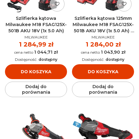
Szlifierka kątowa
Szlifierka kątowa 125mm
Milwaukee M18 FSAG125X-
Milwaukee M18 FSAG125X-
501B AKU 18V (1x 5.0 Ah)
501B AKU 18V (1x 5.0 Ah) -
PRODUCENT
PRODUCENT
4933500779
MILWAUKEE
MILWAUKEE
Cena
1 284,99 zł
Cena
1 284,00 zł
1 044,71 zł
1 043,90 zł
Cena
Cena
Dostępność:
dostępny
Dostępność:
dostępny
DO KOSZYKA
DO KOSZYKA
Dodaj do
Dodaj do
porównania
porównania