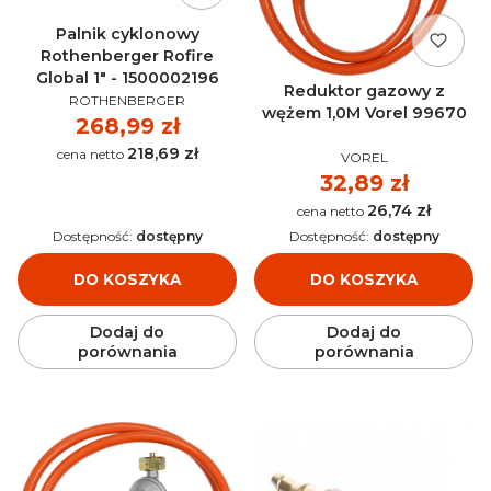
Palnik cyklonowy
Rothenberger Rofire
Global 1" - 1500002196
Reduktor gazowy z
PRODUCENT
ROTHENBERGER
wężem 1,0M Vorel 99670
Cena
268,99 zł
218,69 zł
PRODUCENT
Cena
VOREL
Cena
32,89 zł
26,74 zł
Cena
Dostępność:
dostępny
Dostępność:
dostępny
DO KOSZYKA
DO KOSZYKA
Dodaj do
Dodaj do
porównania
porównania