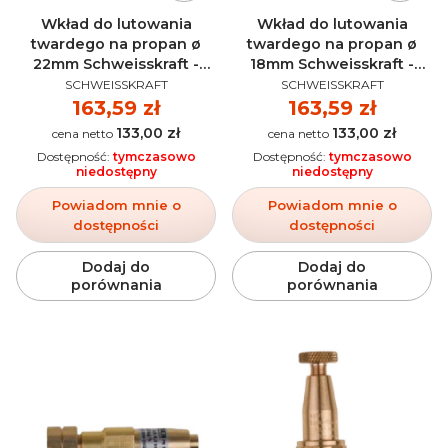
Wkład do lutowania
Wkład do lutowania
twardego na propan ø
twardego na propan ø
22mm Schweisskraft -
18mm Schweisskraft -
PRODUCENT
PRODUCENT
1711409
1711408
SCHWEISSKRAFT
SCHWEISSKRAFT
Cena
163,59 zł
Cena
163,59 zł
133,00 zł
133,00 zł
Cena
Cena
Dostępność:
tymczasowo
Dostępność:
tymczasowo
niedostępny
niedostępny
Powiadom mnie o
Powiadom mnie o
dostępności
dostępności
Dodaj do
Dodaj do
porównania
porównania