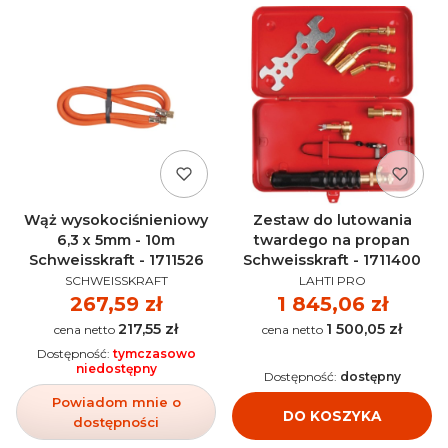
Wąż wysokociśnieniowy
Zestaw do lutowania
6,3 x 5mm - 10m
twardego na propan
Schweisskraft - 1711526
Schweisskraft - 1711400
PRODUCENT
PRODUCENT
SCHWEISSKRAFT
LAHTI PRO
Cena
267,59 zł
Cena
1 845,06 zł
217,55 zł
1 500,05 zł
Cena
Cena
Dostępność:
tymczasowo
niedostępny
Dostępność:
dostępny
Powiadom mnie o
DO KOSZYKA
dostępności