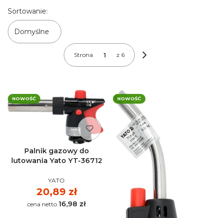
Lista produktów
Sortowanie:
Domyślne
Strona
z 6
Następne produkty
NOWOŚĆ
NOWOŚĆ
Palnik gazowy do
lutowania Yato YT-36712
PRODUCENT
YATO
Cena
20,89 zł
16,98 zł
Cena