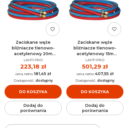
Zaciskane węże
Zaciskane węże
bliźniacze tlenowo-
bliźniacze tlenowo-
acetylenowy 20m
acetylenowy 15m
PRODUCENT
PRODUCENT
Schweisskraft - 1701220
Schweisskraft - 1701215
LAHTI PRO
LAHTI PRO
Cena
223,18 zł
Cena
501,29 zł
181,45 zł
407,55 zł
Cena
Cena
Dostępność:
dostępny
Dostępność:
dostępny
DO KOSZYKA
DO KOSZYKA
Dodaj do
Dodaj do
porównania
porównania