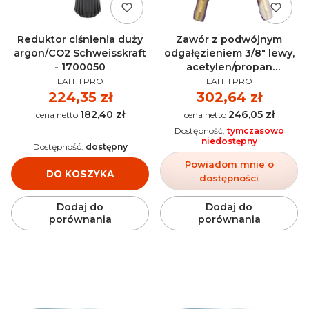
Reduktor ciśnienia duży
Zawór z podwójnym
argon/CO2 Schweisskraft
odgałęzieniem 3/8" lewy,
- 1700050
acetylen/propan
PRODUCENT
PRODUCENT
Schweisskraft - 1701040
LAHTI PRO
LAHTI PRO
Cena
224,35 zł
Cena
302,64 zł
182,40 zł
246,05 zł
Cena
Cena
Dostępność:
tymczasowo
niedostępny
Dostępność:
dostępny
Powiadom mnie o
DO KOSZYKA
dostępności
Dodaj do
Dodaj do
porównania
porównania