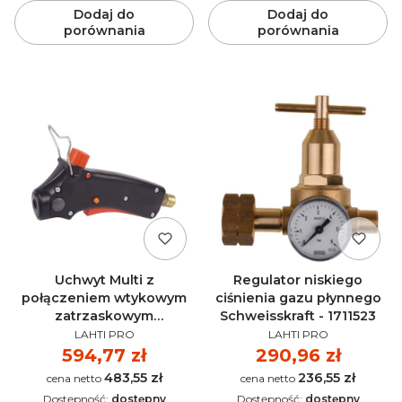
Dodaj do
Dodaj do
porównania
porównania
Uchwyt Multi z
Regulator niskiego
połączeniem wtykowym
ciśnienia gazu płynnego
zatrzaskowym
Schweisskraft - 1711523
PRODUCENT
PRODUCENT
Schweisskraft - 1711601
LAHTI PRO
LAHTI PRO
Cena
594,77 zł
Cena
290,96 zł
483,55 zł
236,55 zł
Cena
Cena
Dostępność:
dostępny
Dostępność:
dostępny