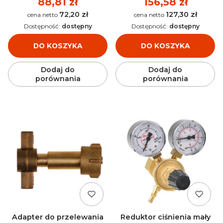
Cena
88,81 zł
Cena
156,58 zł
72,20 zł
127,30 zł
Cena
Cena
Dostępność:
dostępny
Dostępność:
dostępny
DO KOSZYKA
DO KOSZYKA
Dodaj do
Dodaj do
porównania
porównania
Adapter do przelewania
Reduktor ciśnienia mały