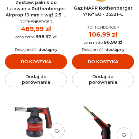
Zestaw: palnik do
Gaz MAPP Rothenberger
lutowania Rothenberger
7/16" EU - 35521-C
Airprop 19 mm + wąż 2.5 m
PRODUCENT
- 31020
ROTHENBERGER
PRODUCENT
ROTHENBERGER
Cena
489,99 zł
Cena
106,99 zł
398,37 zł
Cena
86,98 zł
Cena
Dostępność:
dostępny
Dostępność:
dostępny
DO KOSZYKA
DO KOSZYKA
Dodaj do
Dodaj do
porównania
porównania