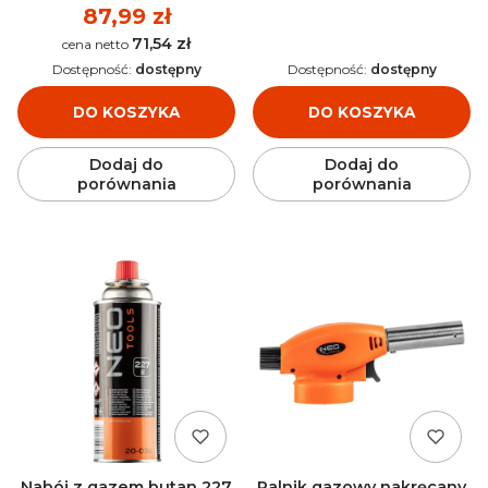
Cena
87,99 zł
71,54 zł
Cena
Dostępność:
dostępny
Dostępność:
dostępny
DO KOSZYKA
DO KOSZYKA
Dodaj do
Dodaj do
porównania
porównania
Nabój z gazem butan 227
Palnik gazowy nakręcany