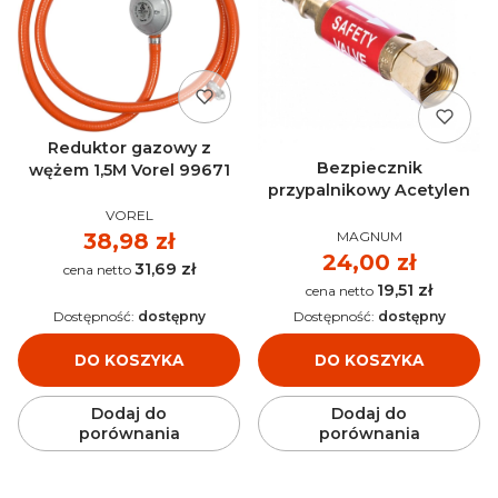
Reduktor gazowy z
Bezpiecznik
wężem 1,5M Vorel 99671
przypalnikowy Acetylen
PRODUCENT
VOREL
PRODUCENT
MAGNUM
Cena
38,98 zł
Cena
24,00 zł
31,69 zł
Cena
19,51 zł
Cena
Dostępność:
dostępny
Dostępność:
dostępny
DO KOSZYKA
DO KOSZYKA
Dodaj do
Dodaj do
porównania
porównania