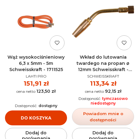
Wąż wysokociśnieniowy
Wkład do lutowania
6,3 x 5mm - 5m
twardego na propan ø
Schweisskraft - 1711525
12mm Schweisskraft -
PRODUCENT
PRODUCENT
1711407
LAHTI PRO
SCHWEISSKRAFT
Cena
151,91 zł
Cena
113,34 zł
123,50 zł
92,15 zł
Cena
Cena
Dostępność:
tymczasowo
niedostępny
Dostępność:
dostępny
Powiadom mnie o
DO KOSZYKA
dostępności
Dodaj do
Dodaj do
porównania
porównania