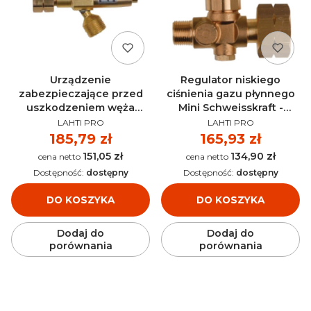
Urządzenie
Regulator niskiego
zabezpieczające przed
ciśnienia gazu płynnego
uszkodzeniem węża
Mini Schweisskraft -
PRODUCENT
PRODUCENT
propan Schweisskraft -
1711522
LAHTI PRO
LAHTI PRO
1711524
Cena
185,79 zł
Cena
165,93 zł
151,05 zł
134,90 zł
Cena
Cena
Dostępność:
dostępny
Dostępność:
dostępny
DO KOSZYKA
DO KOSZYKA
Dodaj do
Dodaj do
porównania
porównania