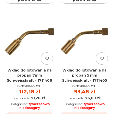
Wkład do lutowania na
Wkład do lutowania na
propan 7mm
propan 5 mm
Schweisskraft - 1711406
Schweisskraft - 1711405
PRODUCENT
PRODUCENT
SCHWEISSKRAFT
SCHWEISSKRAFT
Cena
112,18 zł
Cena
93,48 zł
91,20 zł
76,00 zł
Cena
Cena
Dostępność:
tymczasowo
Dostępność:
tymczasowo
niedostępny
niedostępny