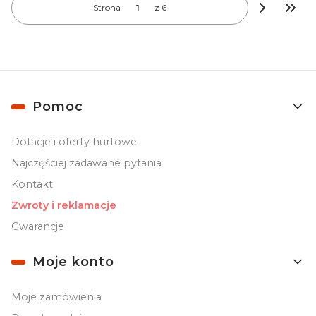
Strona
z 6
Przej
Linki w stopce
Pomoc
Dotacje i oferty hurtowe
Najczęściej zadawane pytania
Kontakt
Zwroty i reklamacje
Gwarancje
Moje konto
Moje zamówienia