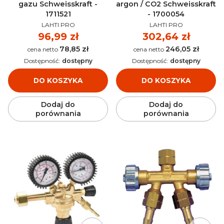
gazu Schweisskraft -
argon / CO2 Schweisskraft
1711521
- 1700054
PRODUCENT
PRODUCENT
LAHTI PRO
LAHTI PRO
Cena
96,99 zł
Cena
302,64 zł
78,85 zł
246,05 zł
Cena
Cena
Dostępność:
dostępny
Dostępność:
dostępny
DO KOSZYKA
DO KOSZYKA
Dodaj do
Dodaj do
porównania
porównania