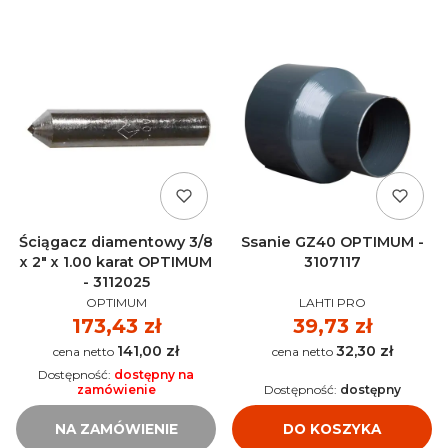
Ściągacz diamentowy 3/8
Ssanie GZ40 OPTIMUM -
x 2" x 1.00 karat OPTIMUM
3107117
- 3112025
PRODUCENT
PRODUCENT
OPTIMUM
LAHTI PRO
Cena
173,43 zł
Cena
39,73 zł
141,00 zł
32,30 zł
Cena
Cena
Dostępność:
dostępny na
zamówienie
Dostępność:
dostępny
NA ZAMÓWIENIE
DO KOSZYKA