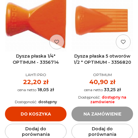
Dysza płaska 1/4"
Dysza płaska 5 otworów
OPTIMUM - 3356714
1/2 " OPTIMUM - 3356820
PRODUCENT
PRODUCENT
LAHTI PRO
OPTIMUM
Cena
22,20 zł
Cena
40,90 zł
18,05 zł
33,25 zł
Cena
Cena
Dostępność:
dostępny na
Dostępność:
dostępny
zamówienie
DO KOSZYKA
NA ZAMÓWIENIE
Dodaj do
Dodaj do
porównania
porównania