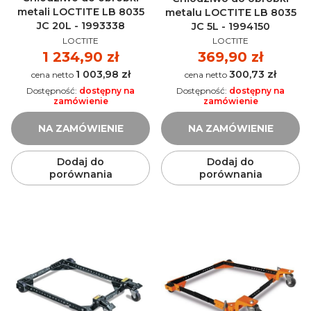
metali LOCTITE LB 8035
metalu LOCTITE LB 8035
JC 20L - 1993338
JC 5L - 1994150
PRODUCENT
PRODUCENT
LOCTITE
LOCTITE
Cena
1 234,90 zł
Cena
369,90 zł
1 003,98 zł
300,73 zł
Cena
Cena
Dostępność:
dostępny na
Dostępność:
dostępny na
zamówienie
zamówienie
NA ZAMÓWIENIE
NA ZAMÓWIENIE
Dodaj do
Dodaj do
porównania
porównania