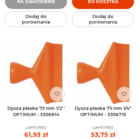
NA ZAMÓWIENIE
DO KOSZYKA
Dodaj do
Dodaj do
porównania
porównania
Dysza płaska 75 mm 1/2''
Dysza płaska 75 mm 1/4"
OPTIMUM - 3356814
OPTIMUM - 3356715
PRODUCENT
PRODUCENT
LAHTI PRO
LAHTI PRO
Cena
61,93 zł
Cena
53,75 zł