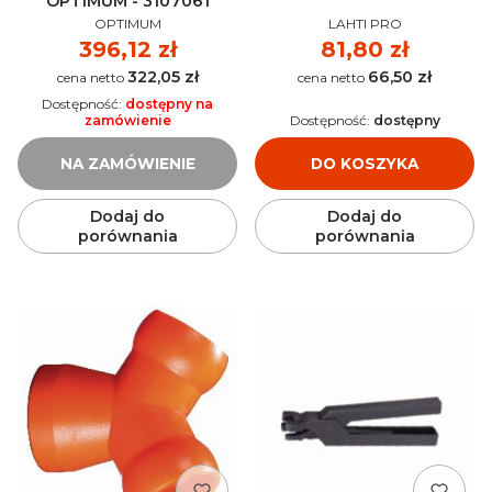
OPTIMUM - 3107061
PRODUCENT
PRODUCENT
OPTIMUM
LAHTI PRO
Cena
396,12 zł
Cena
81,80 zł
322,05 zł
66,50 zł
Cena
Cena
Dostępność:
dostępny na
zamówienie
Dostępność:
dostępny
NA ZAMÓWIENIE
DO KOSZYKA
Dodaj do
Dodaj do
porównania
porównania