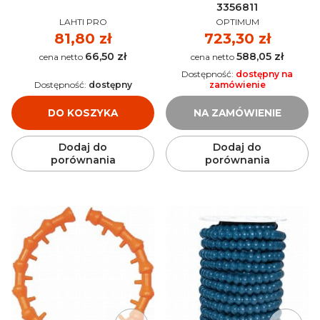
3356811
PRODUCENT
PRODUCENT
LAHTI PRO
OPTIMUM
Cena
81,80 zł
Cena
723,30 zł
66,50 zł
588,05 zł
Cena
Cena
Dostępność:
dostępny na
Dostępność:
dostępny
zamówienie
DO KOSZYKA
NA ZAMÓWIENIE
Dodaj do
Dodaj do
porównania
porównania