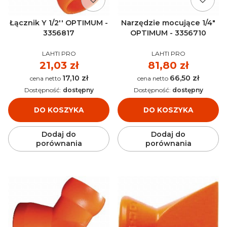
Łącznik Y 1/2'' OPTIMUM -
Narzędzie mocujące 1/4"
3356817
OPTIMUM - 3356710
PRODUCENT
PRODUCENT
LAHTI PRO
LAHTI PRO
Cena
21,03 zł
Cena
81,80 zł
17,10 zł
66,50 zł
Cena
Cena
Dostępność:
dostępny
Dostępność:
dostępny
DO KOSZYKA
DO KOSZYKA
Dodaj do
Dodaj do
porównania
porównania