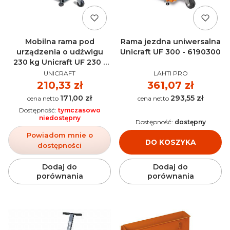
Mobilna rama pod
Rama jezdna uniwersalna
urządzenia o udźwigu
Unicraft UF 300 - 6190300
230 kg Unicraft UF 230 -
PRODUCENT
PRODUCENT
6190230
UNICRAFT
LAHTI PRO
Cena
210,33 zł
Cena
361,07 zł
171,00 zł
293,55 zł
Cena
Cena
Dostępność:
tymczasowo
niedostępny
Dostępność:
dostępny
Powiadom mnie o
DO KOSZYKA
dostępności
Dodaj do
Dodaj do
porównania
porównania