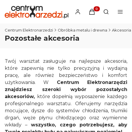
Produkty w koszyku
Otwórz wysz
Centrum Elektronarzedzi
Obróbka metalu i drewna
Akcesoria
Pozostałe akcesoria
Twój warsztat zasługuje na najlepsze akcesoria,
które zapewnią nie tylko precyzyjną i wydajną
pracę, ale również bezpieczeństwo i komfort
użytkowania. W
Centrum Elektronarzędzi
znajdziesz szeroki wybór pozostałych
akcesoriów,
które dopełnią wyposażenie każdego
profesjonalnego warsztatu. Oferujemy narzędzia
mocujące, dysze do systemów chłodzenia, tłumiki
drgań, węże płynu chłodzącego oraz wymienne
wkłady –
wszystko, czego potrzebujesz, aby
Twoje projekty były na najwyższym poziomie!