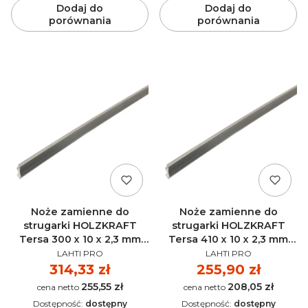
Dodaj do
Dodaj do
porównania
porównania
Noże zamienne do
Noże zamienne do
strugarki HOLZKRAFT
strugarki HOLZKRAFT
Tersa 300 x 10 x 2,3 mm
Tersa 410 x 10 x 2,3 mm
PRODUCENT
PRODUCENT
M+ HSS (4 sztuk) - 5271302
chrom (4 sztuki) - 5270411
LAHTI PRO
LAHTI PRO
Cena
314,33 zł
Cena
255,90 zł
255,55 zł
208,05 zł
Cena
Cena
Dostępność:
dostępny
Dostępność:
dostępny