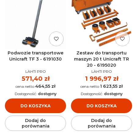
Podwozie transportowe
Zestaw do transportu
Unicraft TF 3 - 6191030
maszyn 20 t Unicraft TR
20 - 6195020
PRODUCENT
PRODUCENT
LAHTI PRO
LAHTI PRO
Cena
571,40 zł
Cena
1 996,97 zł
464,55 zł
1 623,55 zł
Cena
Cena
Dostępność:
dostępny
Dostępność:
dostępny
DO KOSZYKA
DO KOSZYKA
Dodaj do
Dodaj do
porównania
porównania