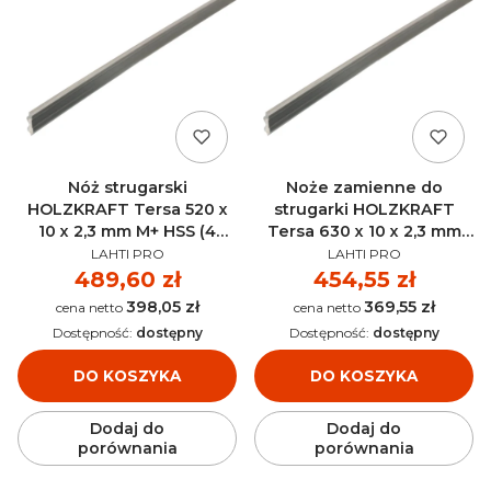
Nóż strugarski
Noże zamienne do
HOLZKRAFT Tersa 520 x
strugarki HOLZKRAFT
10 x 2,3 mm M+ HSS (4
Tersa 630 x 10 x 2,3 mm
PRODUCENT
PRODUCENT
sztuk) - 5271520
Chrom (4 sztuki) -
LAHTI PRO
LAHTI PRO
5270620
Cena
489,60 zł
Cena
454,55 zł
398,05 zł
369,55 zł
Cena
Cena
Dostępność:
dostępny
Dostępność:
dostępny
DO KOSZYKA
DO KOSZYKA
Dodaj do
Dodaj do
porównania
porównania