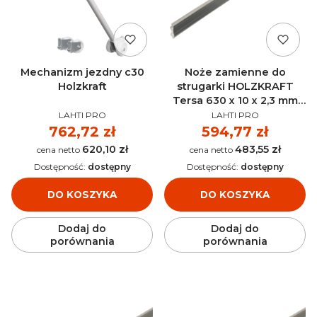
Mechanizm jezdny c30
Noże zamienne do
Holzkraft
strugarki HOLZKRAFT
Tersa 630 x 10 x 2,3 mm
PRODUCENT
PRODUCENT
M+ HSS (4 sztuk) - 5271620
LAHTI PRO
LAHTI PRO
Cena
762,72 zł
Cena
594,77 zł
620,10 zł
483,55 zł
Cena
Cena
Dostępność:
dostępny
Dostępność:
dostępny
DO KOSZYKA
DO KOSZYKA
Dodaj do
Dodaj do
porównania
porównania