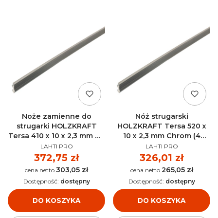
Noże zamienne do
Nóż strugarski
strugarki HOLZKRAFT
HOLZKRAFT Tersa 520 x
Tersa 410 x 10 x 2,3 mm M+
10 x 2,3 mm Chrom (4
PRODUCENT
PRODUCENT
HSS (4 sztuk) - 5271411
sztuki) - 5270520
LAHTI PRO
LAHTI PRO
Cena
372,75 zł
Cena
326,01 zł
303,05 zł
265,05 zł
Cena
Cena
Dostępność:
dostępny
Dostępność:
dostępny
DO KOSZYKA
DO KOSZYKA