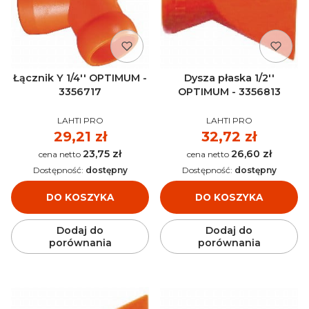
Łącznik Y 1/4'' OPTIMUM -
Dysza płaska 1/2''
3356717
OPTIMUM - 3356813
PRODUCENT
PRODUCENT
LAHTI PRO
LAHTI PRO
Cena
29,21 zł
Cena
32,72 zł
23,75 zł
26,60 zł
Cena
Cena
Dostępność:
dostępny
Dostępność:
dostępny
DO KOSZYKA
DO KOSZYKA
Dodaj do
Dodaj do
porównania
porównania