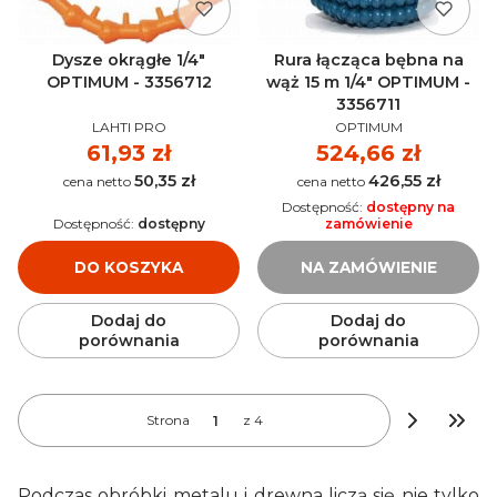
Dysze okrągłe 1/4"
Rura łącząca bębna na
OPTIMUM - 3356712
wąż 15 m 1/4" OPTIMUM -
3356711
PRODUCENT
PRODUCENT
LAHTI PRO
OPTIMUM
Cena
61,93 zł
Cena
524,66 zł
50,35 zł
426,55 zł
Cena
Cena
Dostępność:
dostępny na
Dostępność:
dostępny
zamówienie
DO KOSZYKA
NA ZAMÓWIENIE
Dodaj do
Dodaj do
porównania
porównania
Strona
z 4
Przej
Podczas obróbki metalu i drewna liczą się nie tylko