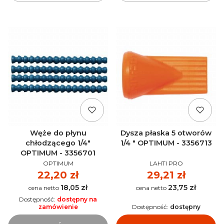
Węże do płynu
Dysza płaska 5 otworów
chłodzącego 1/4"
1/4 " OPTIMUM - 3356713
OPTIMUM - 3356701
PRODUCENT
PRODUCENT
OPTIMUM
LAHTI PRO
Cena
22,20 zł
Cena
29,21 zł
18,05 zł
23,75 zł
Cena
Cena
Dostępność:
dostępny na
zamówienie
Dostępność:
dostępny