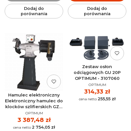
Dodaj do
Dodaj do
porównania
porównania
Zestaw osłon
odciągowych GU 20P
OPTIMUM - 3107060
PRODUCENT
OPTIMUM
Cena
314,33 zł
Hamulec elektroniczny
255,55 zł
Cena
Elektroniczny hamulec do
klocków szlifierskich GZ z
PRODUCENT
przystawką OPTIMUM -
OPTIMUM
3091099
Cena
3 387,48 zł
2 754,05 zł
Cena