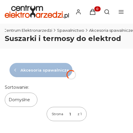
Produkty w koszyku
Otwórz wysz
Centrum Elektronarzedzi
Spawalnictwo
Akcesoria spawalnicze
Suszarki i termosy do elektrod
Akcesoria spawalnicze
Lista produktów
Sortowanie:
Domyślne
Strona
z 1