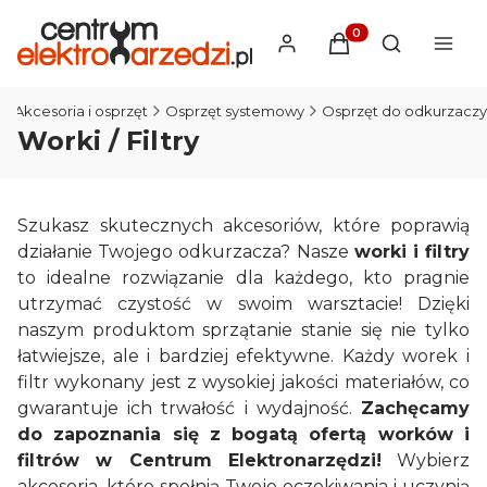
Produkty w koszyku
Otwórz wysz
Akcesoria i osprzęt
Osprzęt systemowy
Osprzęt do odkurzaczy
Worki / Filtry
Szukasz skutecznych akcesoriów, które poprawią
działanie Twojego odkurzacza? Nasze
worki i filtry
to idealne rozwiązanie dla każdego, kto pragnie
utrzymać czystość w swoim warsztacie! Dzięki
naszym produktom sprzątanie stanie się nie tylko
łatwiejsze, ale i bardziej efektywne. Każdy worek i
filtr wykonany jest z wysokiej jakości materiałów, co
gwarantuje ich trwałość i wydajność.
Zachęcamy
do zapoznania się z bogatą ofertą worków i
filtrów w Centrum Elektronarzędzi!
Wybierz
akcesoria, które spełnią Twoje oczekiwania i uczynią