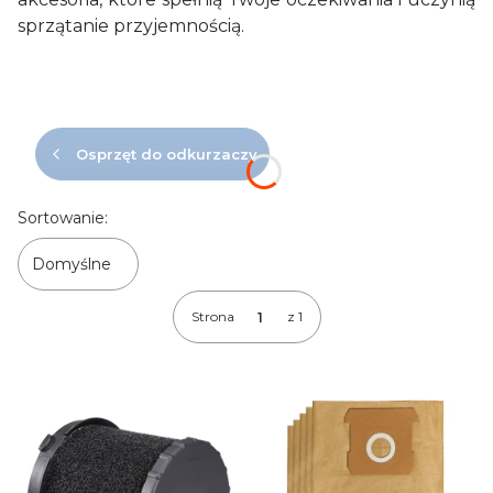
sprzątanie przyjemnością.
Osprzęt do odkurzaczy
Lista produktów
Sortowanie:
Domyślne
Strona
z 1