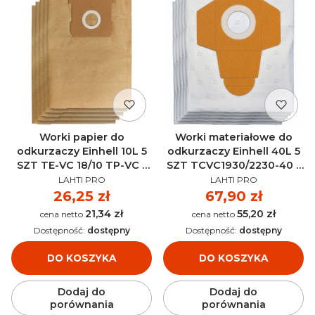
Worki papier do
Worki materiałowe do
odkurzaczy Einhell 10L 5
odkurzaczy Einhell 40L 5
SZT TE-VC 18/10 TP-VC -
SZT TCVC1930/2230-40 -
PRODUCENT
PRODUCENT
2351260
2351195
LAHTI PRO
LAHTI PRO
Cena
26,25 zł
Cena
67,90 zł
21,34 zł
55,20 zł
Cena
Cena
Dostępność:
dostępny
Dostępność:
dostępny
DO KOSZYKA
DO KOSZYKA
Dodaj do
Dodaj do
porównania
porównania