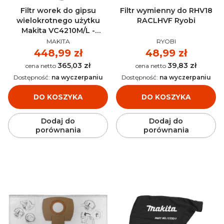
Filtr worek do gipsu
Filtr wymienny do RHV18
wielokrotnego użytku
RACLHVF Ryobi
Makita VC4210M/L -
PRODUCENT
PRODUCENT
W107418354
MAKITA
RYOBI
Cena
448,99 zł
Cena
48,99 zł
365,03 zł
39,83 zł
Cena
Cena
Dostępność:
na wyczerpaniu
Dostępność:
na wyczerpaniu
DO KOSZYKA
DO KOSZYKA
Dodaj do
Dodaj do
porównania
porównania