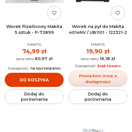
Worek flizelinowy Makita
Worek na pył do Makita
5 sztuk - P-72899
4014NV / UB1101 - 122321-2
PRODUCENT
PRODUCENT
MAKITA
MAKITA
Cena
74,99 zł
Cena
19,90 zł
60,97 zł
16,18 zł
Cena
Cena
Dostępność:
brak towaru
Dostępność:
na wyczerpaniu
Powiadom mnie o
DO KOSZYKA
dostępności
Dodaj do
Dodaj do
porównania
porównania