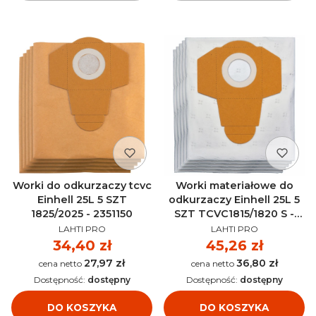
Worki do odkurzaczy tcvc
Worki materiałowe do
Einhell 25L 5 SZT
odkurzaczy Einhell 25L 5
1825/2025 - 2351150
SZT TCVC1815/1820 S -
PRODUCENT
PRODUCENT
2351190
LAHTI PRO
LAHTI PRO
Cena
34,40 zł
Cena
45,26 zł
27,97 zł
36,80 zł
Cena
Cena
Dostępność:
dostępny
Dostępność:
dostępny
DO KOSZYKA
DO KOSZYKA