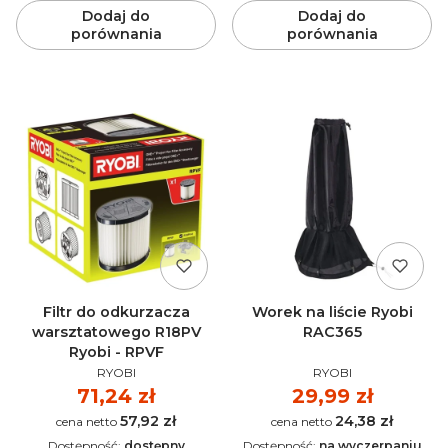
Dodaj do
Dodaj do
porównania
porównania
Filtr do odkurzacza
Worek na liście Ryobi
warsztatowego R18PV
RAC365
Ryobi - RPVF
PRODUCENT
PRODUCENT
RYOBI
RYOBI
Cena
71,24 zł
Cena
29,99 zł
57,92 zł
24,38 zł
Cena
Cena
Dostępność:
dostępny
Dostępność:
na wyczerpaniu