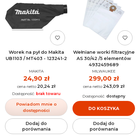
Worek na pył do Makita
Wełniane worki filtracyjne
UB1103 / MT403 - 123241-2
AS 30/42 /5 elementów
4932459689
PRODUCENT
PRODUCENT
MAKITA
MILWAUKEE
Cena
24,90 zł
Cena
299,00 zł
20,24 zł
243,09 zł
Cena
Cena
Dostępność:
brak towaru
Dostępność:
dostępny
Powiadom mnie o
DO KOSZYKA
dostępności
Dodaj do
Dodaj do
porównania
porównania