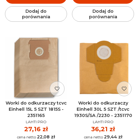
Dodaj do
Dodaj do
porównania
porównania
Worki do odkurzaczy tcvc
Worki do odkurzaczy
Einhell 15L 5 SZT 1815S -
Einhell 30L 5 SZT /tcvc
2351165
1930S/SA /2230 - 2351170
PRODUCENT
PRODUCENT
LAHTI PRO
LAHTI PRO
Cena
27,16 zł
Cena
36,21 zł
22,08 zł
29,44 zł
Cena
Cena