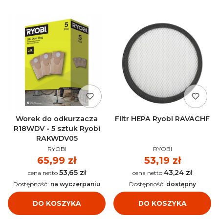
Worek do odkurzacza
Filtr HEPA Ryobi RAVACHF
R18WDV - 5 sztuk Ryobi
RAKWDV05
PRODUCENT
PRODUCENT
RYOBI
RYOBI
Cena
65,99 zł
Cena
53,19 zł
53,65 zł
43,24 zł
Cena
Cena
Dostępność:
na wyczerpaniu
Dostępność:
dostępny
DO KOSZYKA
DO KOSZYKA