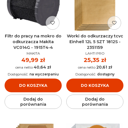
Filtr do pracy na mokro do
Worki do odkurzaczy tcvc
odkurzacza Makita
Einhell 12L 5 SZT 1812S -
VC014G - 1915T4-4
2351159
PRODUCENT
PRODUCENT
MAKITA
LAHTI PRO
Cena
49,99 zł
Cena
25,35 zł
40,64 zł
20,61 zł
Cena
Cena
Dostępność:
na wyczerpaniu
Dostępność:
dostępny
DO KOSZYKA
DO KOSZYKA
Dodaj do
Dodaj do
porównania
porównania