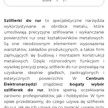
Strona
z 1
Szlifierki do rur
to specjalistyczne narzędzia
wykorzystywane w obróbce metalu, które
umożliwiają precyzyjne szlifowanie i wykańczanie
powierzchni rur oraz kształtowników metalowych.
Są one nieodzownym elementem wyposażenia
warsztatów, zakładów produkcyjnych, a także firm
zajmujących się budową i montażem konstrukcji
metalowych. Dzięki różnorodnym funkcjom i
wysokiej precyzji pracy, szlifierki do rur pozwalają na
uzyskanie idealnie gładkich, zaokrąglonych i
estetycznych powierzchni. W
Centrum
Elektronarzędzi
znajdziesz
bogaty wybór
szlifierek do rur
, które spełnią oczekiwania
zarówno profesjonalistów, jak i hobbystów. W tym
opisie przedstawimy, do czego używa się szlifierek
do rur, jak się ich używa, na co zwracać uwagę przy