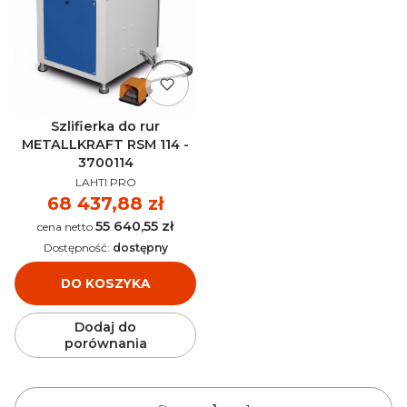
Szlifierka do rur
METALLKRAFT RSM 114 -
3700114
PRODUCENT
LAHTI PRO
Cena
68 437,88 zł
55 640,55 zł
Cena
Dostępność:
dostępny
DO KOSZYKA
Dodaj do
porównania