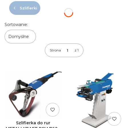
Szlifierki
Lista produktów
Sortowanie:
Domyślne
Strona
z 1
Szlifierka do rur