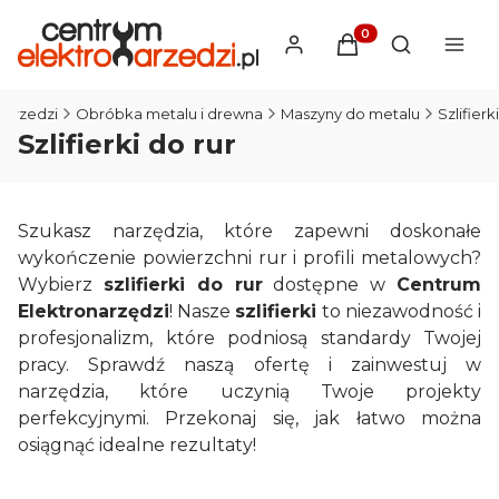
Produkty w koszyku
Otwórz wysz
narzedzi
Obróbka metalu i drewna
Maszyny do metalu
Szlifierki
Szlifierki do rur
Szukasz narzędzia, które zapewni doskonałe
wykończenie powierzchni rur i profili metalowych?
Wybierz
szlifierki do rur
dostępne w
Centrum
Elektronarzędzi
! Nasze
szlifierki
to niezawodność i
profesjonalizm, które podniosą standardy Twojej
pracy. Sprawdź naszą ofertę i zainwestuj w
narzędzia, które uczynią Twoje projekty
perfekcyjnymi. Przekonaj się, jak łatwo można
osiągnąć idealne rezultaty!