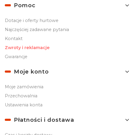
Linki w stopce
Pomoc
Dotacje i oferty hurtowe
Najczęściej zadawane pytania
Kontakt
Zwroty i reklamacje
Gwarancje
Moje konto
Moje zamówienia
Przechowalnia
Ustawienia konta
Płatności i dostawa
Czas i koszty dostawy