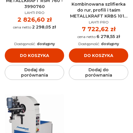
METALLKRAFT RSM 760 -
Kombinowana szlifierka
3990760
do rur, profili i taśm
PRODUCENT
LAHTI PRO
METALLKRAFT KRBS 101 -
Cena
2 826,60 zł
PRODUCENT
3921001
LAHTI PRO
2 298,05 zł
Cena
Cena
7 722,62 zł
6 278,55 zł
Cena
Dostępność:
dostępny
Dostępność:
dostępny
DO KOSZYKA
DO KOSZYKA
Dodaj do
Dodaj do
porównania
porównania