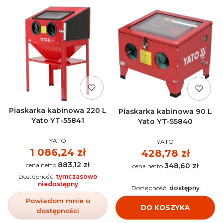
Piaskarka kabinowa 220 L
Piaskarka kabinowa 90 L
Yato YT-55841
Yato YT-55840
PRODUCENT
PRODUCENT
YATO
YATO
Cena
1 086,24 zł
Cena
428,78 zł
883,12 zł
Cena
348,60 zł
Cena
Dostępność:
tymczasowo
niedostępny
Dostępność:
dostępny
Powiadom mnie o
DO KOSZYKA
dostępności