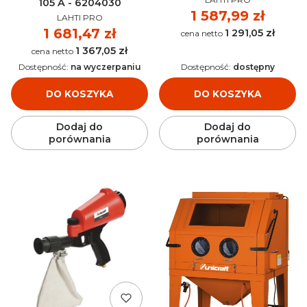
105 A - 6204030
Cena
1 587,99 zł
PRODUCENT
LAHTI PRO
Cena
1 681,47 zł
1 291,05 zł
Cena
1 367,05 zł
Cena
Dostępność:
na wyczerpaniu
Dostępność:
dostępny
DO KOSZYKA
DO KOSZYKA
Dodaj do
Dodaj do
porównania
porównania