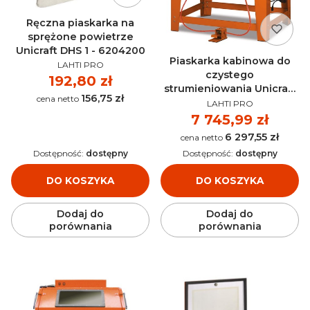
Ręczna piaskarka na
sprężone powietrze
Unicraft DHS 1 - 6204200
Piaskarka kabinowa do
PRODUCENT
LAHTI PRO
czystego
Cena
192,80 zł
strumieniowania Unicraft
156,75 zł
Cena
PRODUCENT
SSK 4 - 6204004
LAHTI PRO
Cena
7 745,99 zł
6 297,55 zł
Cena
Dostępność:
dostępny
Dostępność:
dostępny
DO KOSZYKA
DO KOSZYKA
Dodaj do
Dodaj do
porównania
porównania