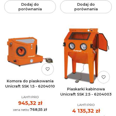
Dodaj do
Dodaj do
porównania
porównania
Komora do piaskowania
Unicraft SSK 1.5 - 6204010
Piaskarki kabinowa
Unicraft SSK 2.5 - 6204003
PRODUCENT
LAHTI PRO
Cena
945,32 zł
PRODUCENT
LAHTI PRO
768,55 zł
Cena
Cena
4 135,32 zł