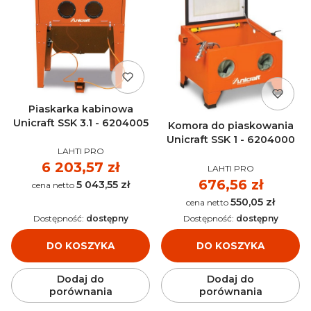
Piaskarka kabinowa
Unicraft SSK 3.1 - 6204005
Komora do piaskowania
Unicraft SSK 1 - 6204000
PRODUCENT
LAHTI PRO
Cena
6 203,57 zł
PRODUCENT
LAHTI PRO
Cena
676,56 zł
5 043,55 zł
Cena
550,05 zł
Cena
Dostępność:
dostępny
Dostępność:
dostępny
DO KOSZYKA
DO KOSZYKA
Dodaj do
Dodaj do
porównania
porównania