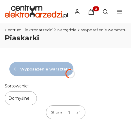
Produkty w koszyku
Otwórz wysz
Centrum Elektronarzedzi
Narzędzia
Wyposażenie warsztatu
Piaskarki
Wyposażenie warsztatu
Lista produktów
Sortowanie:
Domyślne
Strona
z 1