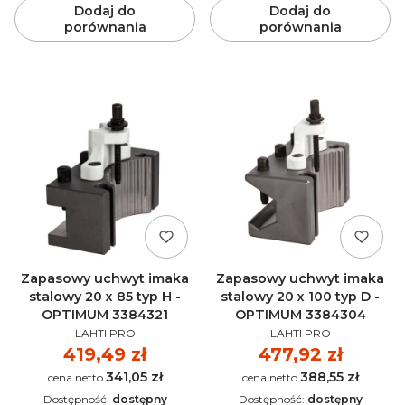
Dodaj do
Dodaj do
porównania
porównania
Zapasowy uchwyt imaka
Zapasowy uchwyt imaka
stalowy 20 x 85 typ H -
stalowy 20 x 100 typ D -
OPTIMUM 3384321
OPTIMUM 3384304
PRODUCENT
PRODUCENT
LAHTI PRO
LAHTI PRO
Cena
419,49 zł
Cena
477,92 zł
341,05 zł
388,55 zł
Cena
Cena
Dostępność:
dostępny
Dostępność:
dostępny