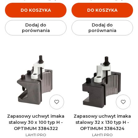
DO KOSZYKA
DO KOSZYKA
Dodaj do
Dodaj do
porównania
porównania
Zapasowy uchwyt imaka
Zapasowy uchwyt imaka
stalowy 30 x 100 typ H -
stalowy 32 x 130 typ H -
OPTIMUM 3384322
OPTIMUM 3384324
PRODUCENT
PRODUCENT
LAHTI PRO
LAHTI PRO