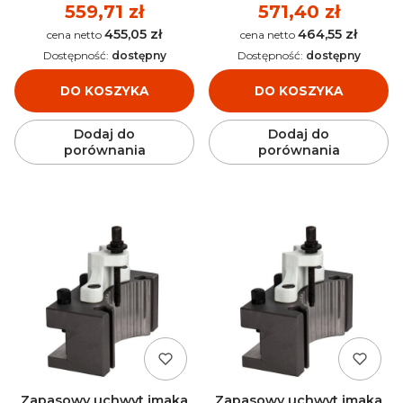
Cena
559,71 zł
Cena
571,40 zł
455,05 zł
464,55 zł
Cena
Cena
Dostępność:
dostępny
Dostępność:
dostępny
DO KOSZYKA
DO KOSZYKA
Dodaj do
Dodaj do
porównania
porównania
Zapasowy uchwyt imaka
Zapasowy uchwyt imaka