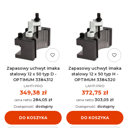
Zapasowy uchwyt imaka
Zapasowy uchwyt imaka
stalowy 12 x 50 typ D -
stalowy 12 x 50 typ H -
OPTIMUM 3384312
OPTIMUM 3384320
PRODUCENT
PRODUCENT
LAHTI PRO
LAHTI PRO
Cena
349,38 zł
Cena
372,75 zł
284,05 zł
303,05 zł
Cena
Cena
Dostępność:
dostępny
Dostępność:
dostępny
DO KOSZYKA
DO KOSZYKA