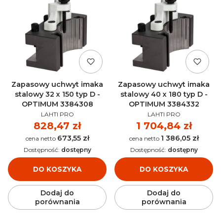
Zapasowy uchwyt imaka
Zapasowy uchwyt imaka
stalowy 32 x 150 typ D -
stalowy 40 x 180 typ D -
OPTIMUM 3384308
OPTIMUM 3384332
PRODUCENT
PRODUCENT
LAHTI PRO
LAHTI PRO
Cena
828,47 zł
Cena
1 704,84 zł
673,55 zł
1 386,05 zł
Cena
Cena
Dostępność:
dostępny
Dostępność:
dostępny
DO KOSZYKA
DO KOSZYKA
Dodaj do
Dodaj do
porównania
porównania