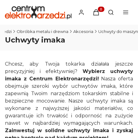
Produkty w koszyku
Otwórz wysz
rzedzi
Obróbka metalu i drewna
Akcesoria
Uchwyty do maszyn
Uchwyty imaka
Chcesz, aby Twoja tokarka działała jeszcze
precyzyjniej i efektywniej?
Wybierz uchwyty
imaka z Centrum Elektronarzędzi!
Nasza oferta
obejmuje szeroki wybór uchwytów imaka, które
zapewnią Twoim narzędziom tokarskim stabilne i
bezpieczne mocowanie. Nasze uchwyty imaka są
wykonane z najwyższej jakości materiałów, co
gwarantuje ich trwałość i odporność na zużycie
nawet w najbardziej wymagających warunkach.
Zainwestuj w solidne uchwyty imaka i zyskaj
pełną kontrolę nad każdym projektem!