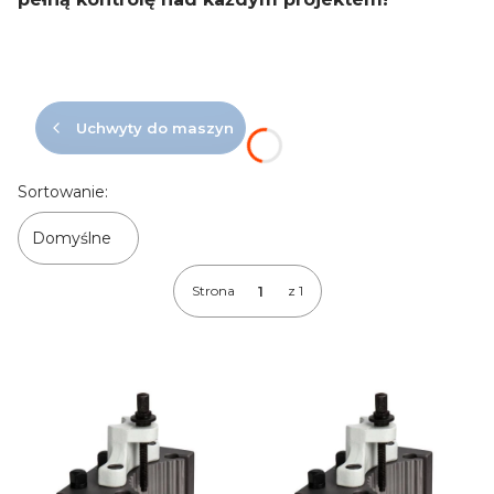
Uchwyty do maszyn
Lista produktów
Sortowanie:
Domyślne
Strona
z 1