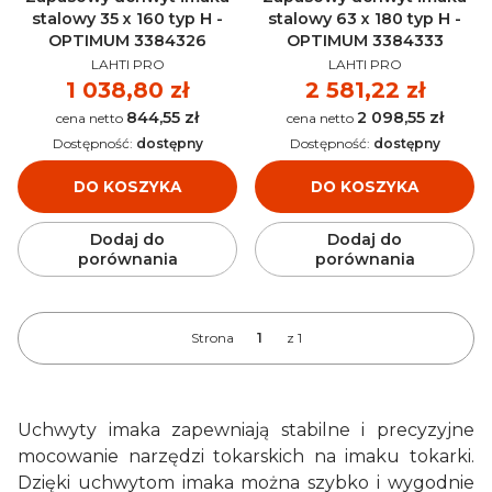
stalowy 35 x 160 typ H -
stalowy 63 x 180 typ H -
OPTIMUM 3384326
OPTIMUM 3384333
PRODUCENT
PRODUCENT
LAHTI PRO
LAHTI PRO
Cena
1 038,80 zł
Cena
2 581,22 zł
844,55 zł
2 098,55 zł
Cena
Cena
Dostępność:
dostępny
Dostępność:
dostępny
DO KOSZYKA
DO KOSZYKA
Dodaj do
Dodaj do
porównania
porównania
Strona
z 1
Uchwyty imaka zapewniają stabilne i precyzyjne
mocowanie narzędzi tokarskich na imaku tokarki.
Dzięki uchwytom imaka można szybko i wygodnie