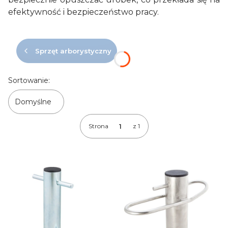
efektywność i bezpieczeństwo pracy.
Sprzęt arborystyczny
Lista produktów
Sortowanie:
Domyślne
Strona
z 1