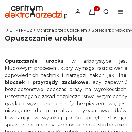
Produkty w koszyku
Otwórz wysz
dzi
BHP i PPOŻ
Ochrona przed upadkiem
Sprzęt arborystyczny
Opuszczanie urobku
Opuszczanie urobku
w arborystyce jest
kluczowym procesem, który wymaga zastosowania
odpowiednich technik i narzędzi, takich jak
lina
,
bloczek
i
przyrządy zaciskowe
, aby zapewnić
bezpieczeństwo podczas pracy na wysokościach.
Przestrzeganie zasad bezpieczeństwa, w tym oceny
ryzyka i wyznaczania strefy bezpieczeństwa, jest
niezbędne do minimalizacji ryzyka wypadków.
Inwestując w wysokiej jakości sprzęt i stosując
sprawdzone metody, arborysta może skutecznie i
bezpiecznie opuszczać urobek, co przekłada się na