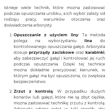
Istnieje wiele technik, które można zastosować
podczas opuszczania urobku, a ich wybór zależy od
rodzaju pracy, warunków otoczenia oraz
doświadczenia arborysty.
Opuszczanie z użyciem liny
: Ta metoda
polega na wykorzystaniu
lina
do
kontrolowanego opuszczania gałęzi. Arborysta
stosuje
przyrządy zaciskowe
oraz
karabinki
,
aby zabezpieczyć gałąź i kontrolować jej ruch
podczas opuszczania. Dzięki tej technice
można dokładnie precyzować kierunek, w
którym gałąź ma być opuszczona, co zwiększa
bezpieczeństwo.
Zrzut z kontrolą
: W przypadku dużych
konarów lub gałęzi, które nie są zbyt ciężkie,
można zastosować technikę zrzutu z kontrolą.
Arborysta odcina gałąź w taki sposób, aby