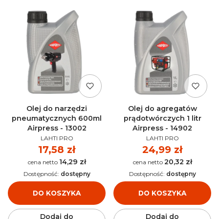
Olej do narzędzi
Olej do agregatów
pneumatycznych 600ml
prądotwórczych 1 litr
Airpress - 13002
Airpress - 14902
PRODUCENT
PRODUCENT
LAHTI PRO
LAHTI PRO
Cena
17,58 zł
Cena
24,99 zł
14,29 zł
20,32 zł
Cena
Cena
Dostępność:
dostępny
Dostępność:
dostępny
DO KOSZYKA
DO KOSZYKA
Dodaj do
Dodaj do