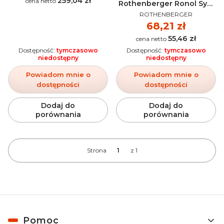
259,04 zł
Cena
Rothenberger Ronol Syn,
PRODUCENT
spary 600 mm - 65013
ROTHENBERGER
Cena
68,21 zł
55,46 zł
Cena
Dostępność:
tymczasowo
Dostępność:
tymczasowo
niedostępny
niedostępny
Powiadom mnie o
Powiadom mnie o
dostępności
dostępności
Dodaj do
Dodaj do
porównania
porównania
Strona
z 1
Linki w stopce
Pomoc