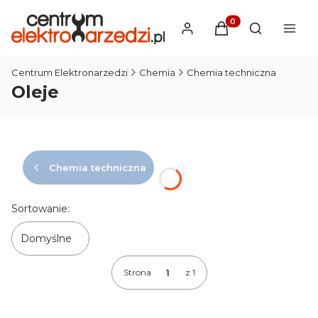
Produkty w koszyku
Otwórz wysz
Centrum Elektronarzedzi
Chemia
Chemia techniczna
Oleje
Chemia techniczna
Lista produktów
Sortowanie:
Domyślne
Strona
z 1