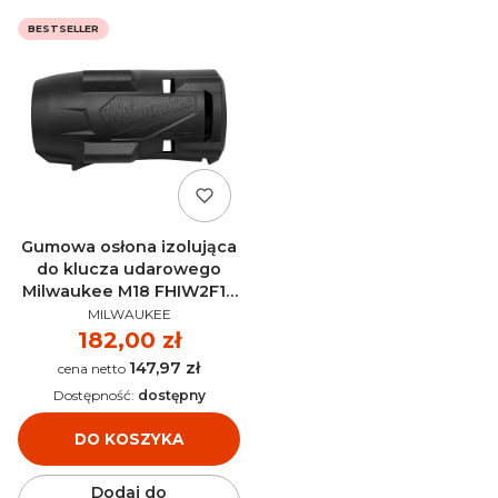
BESTSELLER
Gumowa osłona izolująca
do klucza udarowego
Milwaukee M18 FHIW2F12
PRODUCENT
- 4932493560
MILWAUKEE
Cena
182,00 zł
147,97 zł
Cena
Dostępność:
dostępny
DO KOSZYKA
Dodaj do