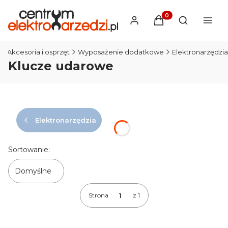
Produkty w koszyku
Otwórz wysz
Akcesoria i osprzęt
Wyposażenie dodatkowe
Elektronarzędzia
Klucze udarowe
Elektronarzędzia
Lista produktów
Sortowanie:
Domyślne
Strona
z 1