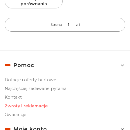
porównania
Strona
z 1
Linki w stopce
Pomoc
Dotacje i oferty hurtowe
Najczęściej zadawane pytania
Kontakt
Zwroty i reklamacje
Gwarancje
Moje konto