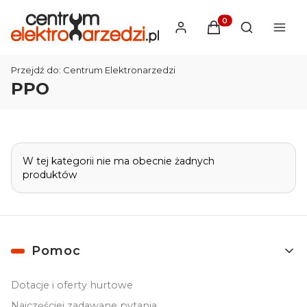
Produkty w koszyku
Otwórz wysz
Przejdź do:
Centrum Elektronarzedzi
PPO
Lista produktów
W tej kategorii nie ma obecnie żadnych
produktów
Linki w stopce
Pomoc
Dotacje i oferty hurtowe
Najczęściej zadawane pytania