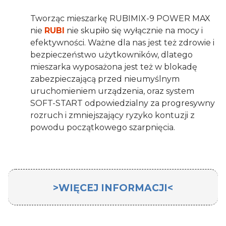
Tworząc mieszarkę RUBIMIX-9 POWER MAX
nie
RUBI
nie skupiło się wyłącznie na mocy i
efektywności. Ważne dla nas jest też zdrowie i
bezpieczeństwo użytkowników, dlatego
mieszarka wyposażona jest też w blokadę
zabezpieczającą przed nieumyślnym
uruchomieniem urządzenia, oraz system
SOFT-START odpowiedzialny za progresywny
rozruch i zmniejszający ryzyko kontuzji z
powodu początkowego szarpnięcia.
>WIĘCEJ INFORMACJI<
Mieszarka 2100W Rubi RubiMIX-9 POWER
MAX [230V]
to profesjonalne narzędzie do