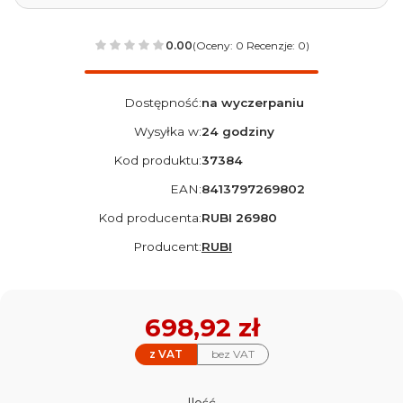
0.00
(Oceny: 0 Recenzje: 0)
Dostępność:
na wyczerpaniu
Wysyłka w:
24 godziny
Kod produktu:
37384
EAN:
8413797269802
Kod producenta:
RUBI 26980
Producent:
RUBI
Cena
698,92 zł
z VAT
bez VAT