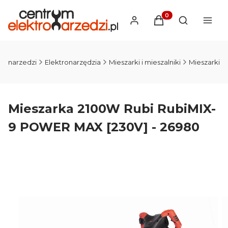
Produkty w koszyku
Otwórz wysz
tronarzedzi
Elektronarzędzia
Mieszarki i mieszalniki
Mieszarki
Mieszarka 2100W Rubi RubiMIX-
9 POWER MAX [230V] - 26980