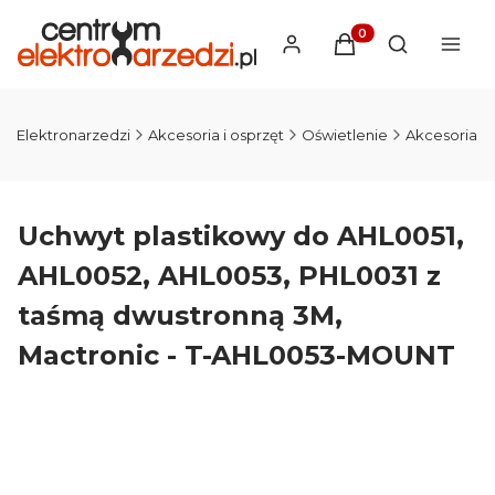
Produkty w koszyku
Otwórz wysz
m Elektronarzedzi
Akcesoria i osprzęt
Oświetlenie
Akcesoria
Uchwyt plastikowy do AHL0051,
AHL0052, AHL0053, PHL0031 z
taśmą dwustronną 3M,
Mactronic - T-AHL0053-MOUNT