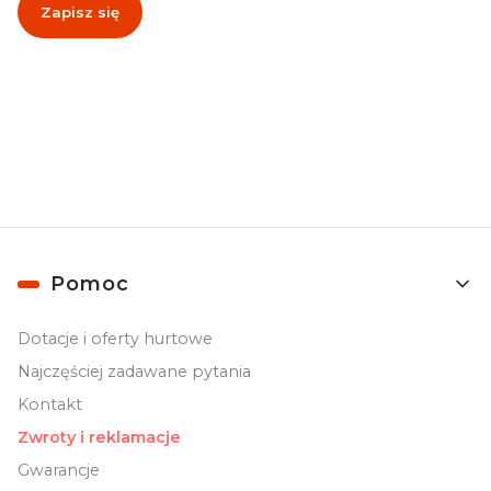
Zapisz się
Zapisując się, akceptujesz nasz
Regulamin
(w zakresie dotyczącym
Newslettera). Przetwarzanie danych odbywa się zgodnie z
Polityką
prywatności
.
Linki w stopce
Pomoc
Dotacje i oferty hurtowe
Najczęściej zadawane pytania
Kontakt
Zwroty i reklamacje
Gwarancje