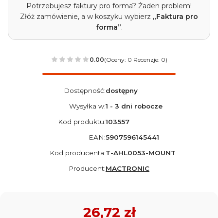
Potrzebujesz faktury pro forma? Żaden problem!
Złóż zamówienie, a w koszyku wybierz
„Faktura pro
forma”
.
0.00
(Oceny: 0 Recenzje: 0)
Dostępność:
dostępny
Wysyłka w:
1 - 3 dni robocze
Kod produktu:
103557
EAN:
5907596145441
Kod producenta:
T-AHL0053-MOUNT
Producent:
MACTRONIC
Cena
26,72 zł