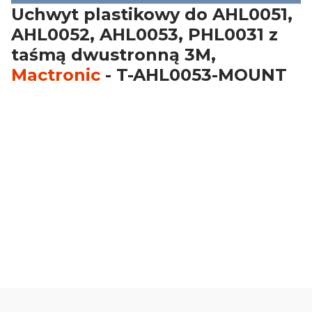
Uchwyt plastikowy do AHL0051,
AHL0052, AHL0053, PHL0031 z
taśmą dwustronną 3M,
Mactronic
- T-AHL0053-MOUNT
Oceń i opisz
0.00
Liczba ocen: 0