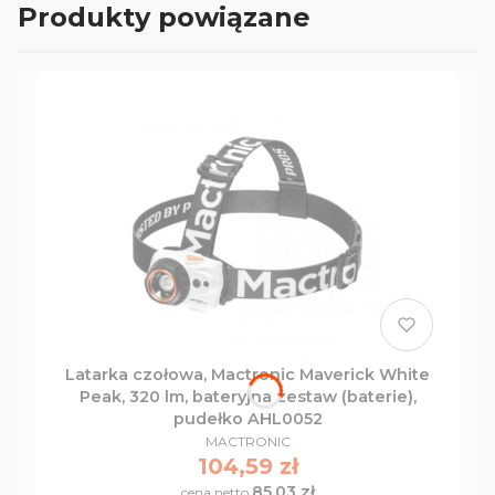
Produkty powiązane
Latarka czołowa, Mactronic Maverick White
Peak, 320 lm, bateryjna zestaw (baterie),
pudełko AHL0052
PRODUCENT
MACTRONIC
Cena
104,59 zł
85,03 zł
Cena