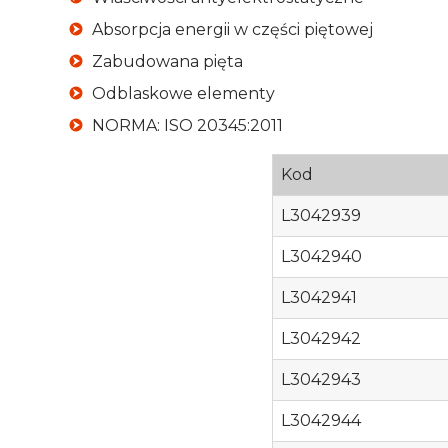
Absorpcja energii w części piętowej
Zabudowana pięta
Odblaskowe elementy
NORMA: ISO 20345:2011
Kod
L3042939
L3042940
L3042941
L3042942
L3042943
L3042944