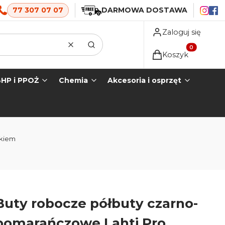
77 307 07 07
DARMOWA DOSTAWA
Zaloguj się
Wyczyść
Szukaj
Produkty w koszyk
Koszyk
HP i PPOŻ
Chemia
Akcesoria i osprzęt
skiem
Buty robocze półbuty czarno-
pomarańczowe Lahti Pro