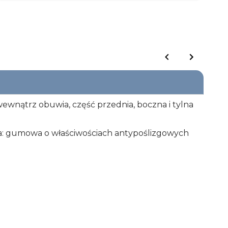
ewnątrz obuwia, część przednia, boczna i tylna
szwa: gumowa o właściwościach antypoślizgowych