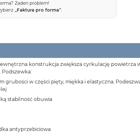
 forma? Żaden problem!
wybierz
„Faktura pro forma”
.
 zewnętrzna konstrukcja zwiększa cyrkulację powietrza w
 Podszewka:
 cm grubości w części pięty, miękka i elastyczna. Pode
lej
ką stabilność obuwia
adka antyprzebiciowa