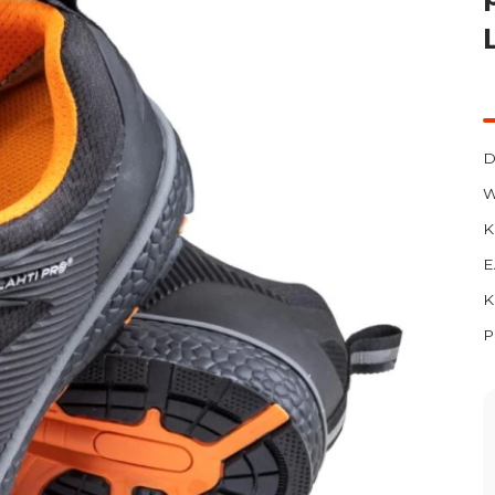
D
W
K
E
K
P