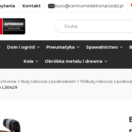
pytania
Kontakt
biuro@centrumelektronarzedzi.pl
Dom i ogród
Pneumatyka
Spawalnictwo
B
Koła
Obróbka metalu i drewna
ochronne
Buty robocze z podnoskiem
Półbuty robocze z podno
o L30429