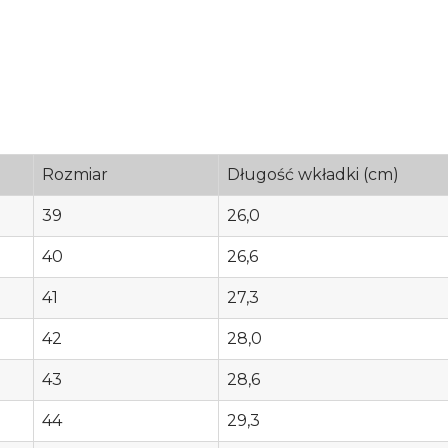
Rozmiar
Długość wkładki (cm)
39
26,0
40
26,6
41
27,3
42
28,0
43
28,6
44
29,3