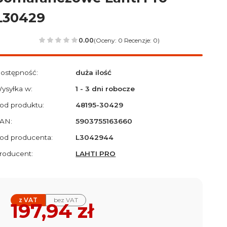
L30429
0.00
(Oceny: 0 Recenzje: 0)
ostępność:
duża ilość
ysyłka w:
1 - 3 dni robocze
od produktu:
48195-30429
AN:
5903755163660
od producenta:
L3042944
roducent:
LAHTI PRO
z VAT
bez VAT
Cena
197,94 zł