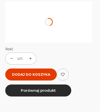
Wybierz wariant produktu:
Poszczególne warianty mogą różnić się ceną
*
Rozmiar
Wybierz
Ilość
szt.
DODAJ DO KOSZYKA
Porównaj produkt