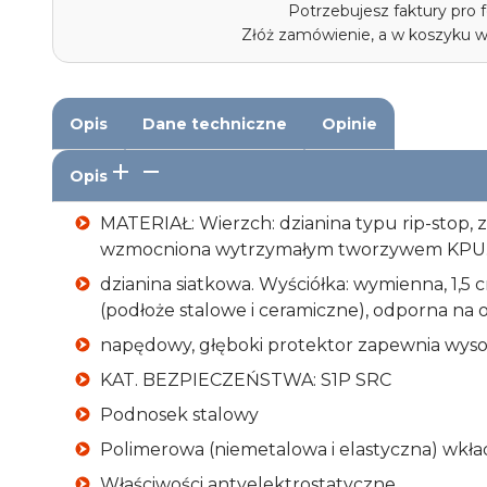
Potrzebujesz faktury pro
Złóż zamówienie, a w koszyku 
Opis
Dane techniczne
Opinie
Opis
MATERIAŁ: Wierzch: dzianina typu rip-stop,
wzmocniona wytrzymałym tworzywem KPU.
dzianina siatkowa. Wyściółka: wymienna, 1,5
(podłoże stalowe i ceramiczne), odporna na o
napędowy, głęboki protektor zapewnia wyso
KAT. BEZPIECZEŃSTWA: S1P SRC
Podnosek stalowy
Polimerowa (niemetalowa i elastyczna) wkł
Właściwości antyelektrostatyczne