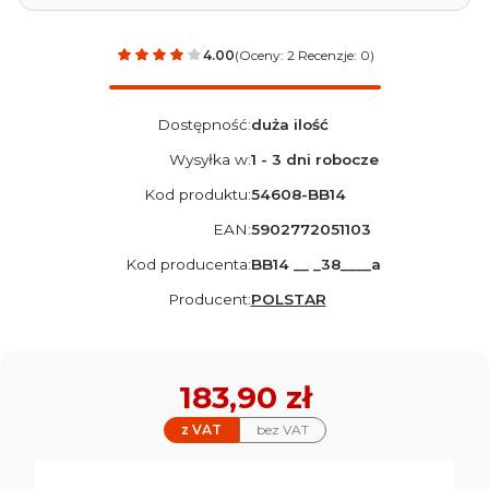
4.00
(Oceny: 2 Recenzje: 0)
Dostępność:
duża ilość
Wysyłka w:
1 - 3 dni robocze
Kod produktu:
54608-BB14
EAN:
5902772051103
Kod producenta:
BB14 __ _38____a
Producent:
POLSTAR
Cena
183,90 zł
z VAT
bez VAT
Wybierz wariant produktu: