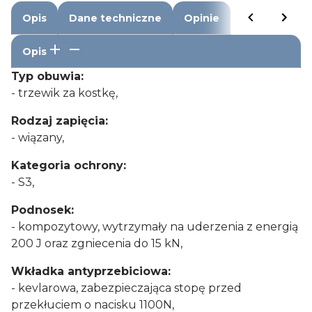
Opis
Dane techniczne
Opinie
Opis
Typ obuwia:
- trzewik za kostkę,
Rodzaj zapięcia:
- wiązany,
Kategoria ochrony:
- S3,
Podnosek:
- kompozytowy, wytrzymały na uderzenia z energią
200 J oraz zgniecenia do 15 kN,
Wkładka antyprzebiciowa:
- kevlarowa, zabezpieczająca stopę przed
przekłuciem o nacisku 1100N,