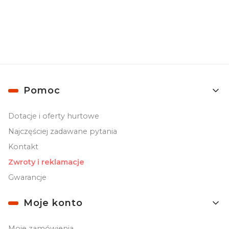
prywatności
.
Linki w stopce
Pomoc
Dotacje i oferty hurtowe
Najczęściej zadawane pytania
Kontakt
Zwroty i reklamacje
Gwarancje
Moje konto
Moje zamówienia