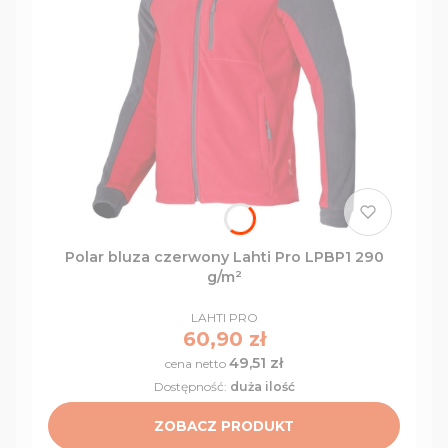
Polar bluza czerwony Lahti Pro LPBP1 290
g/m²
PRODUCENT
LAHTI PRO
Cena
60,90 zł
49,51 zł
Cena
Dostępność:
duża ilość
ZOBACZ PRODUKT