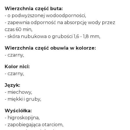
Wierzchnia część buta:
- o podwyższonej wodoodporności,
- zapewnia odporność na absorpcję wody przez
czas 60 min,
- skóra nubukowa o grubości 1,6 - 1,8 mm,
Wierzchnia część obuwia w kolorze:
- czarny,
Kolor nici:
- czarny,
Język:
- miechowy,
- miękki i gruby,
Wyściółka:
- higroskopijna,
- zapobiegająca otarciom,