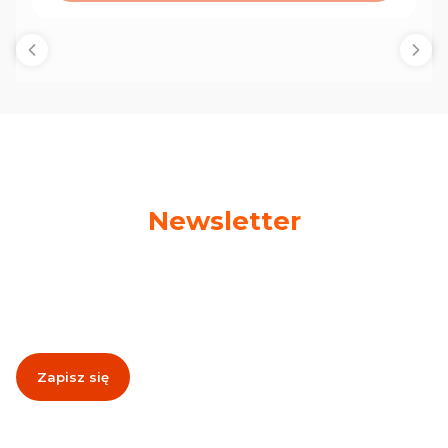
Newsletter
Podaj swój adres e-mail, jeżeli chcesz otrzymywać
informacje o nowościach i promocjach!
Zapisz się
Zapisując się, akceptujesz nasz
Regulamin
(w zakresie dotyczącym
Newslettera). Przetwarzanie danych odbywa się zgodnie z
Polityką