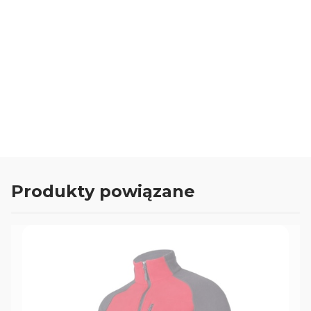
41
26,8
Materiał
skóra nubukowa
42
27,5
43
28,3
Oceń i opisz
4.00
Liczba ocen: 2
44
28,9
45
29,5
46
30,0
47
30,8
Produkty powiązane
48
31,5