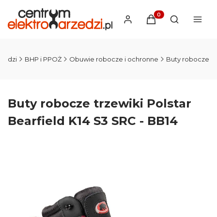
Produkty w koszyku
Otwórz wysz
zedzi
BHP i PPOŻ
Obuwie robocze i ochronne
Buty robocze
Buty robocze trzewiki Polstar
Bearfield K14 S3 SRC - BB14