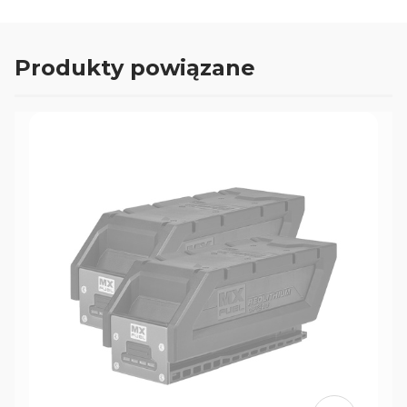
Generator ten jest wyposażony w
zaawansowany inwerter, który przekształca
Produkty powiązane
prąd stały z akumulatorów w prąd zmienny o
stabilnej charakterystyce sinusoidalnej.
Generator ten ma solidną i trwałą konstrukcję
klatkową, która chroni go przed uszkodzeniami
mechanicznymi. Generator ten ma
wbudowaną ładowarkę akumulatorów, która
umożliwia ich naładowanie podczas
podłączenia do sieci elektrycznej. Generator
ten ma również funkcję śledzenia i blokowania
za pomocą technologii ONE-KEY™ z łącznością
Bluetooth®. Generator 1800W Milwaukee MXF
PS-602 AKU to idealne rozwiązanie dla
profesjonalistów, którzy potrzebują
niezawodnego i wydajnego źródła prądu w
różnych warunkach pracy.