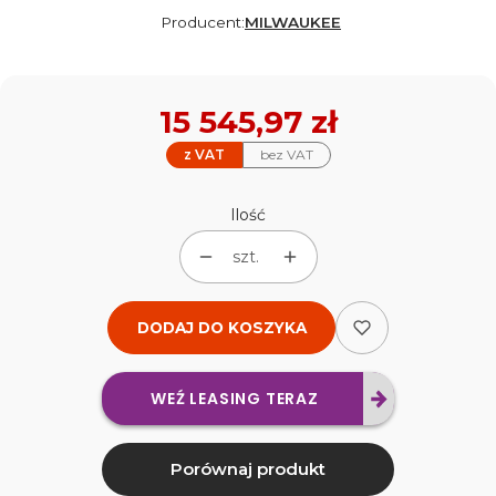
Producent:
MILWAUKEE
Cena
15 545,97 zł
z VAT
bez VAT
Ilość
szt.
DODAJ DO KOSZYKA
WEŹ LEASING TERAZ
Porównaj produkt