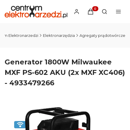
Produkty w koszyku
Otwórz wysz
rum Elektronarzedzi
Elektronarzędzia
Agregaty prądotwórcze
Generator 1800W Milwaukee
MXF PS-602 AKU (2x MXF XC406)
- 4933479266