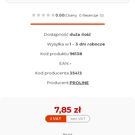
0.00
(Oceny: 0 Recenzje: 0)
Dostępność:
duża ilość
Wysyłka w:
1 - 3 dni robocze
Kod produktu:
96138
EAN:
-
Kod producenta:
35413
Producent:
PROLINE
Cena
7,85 zł
z VAT
bez VAT