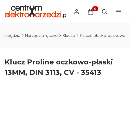
Produkty w koszyku
Otwórz wysz
Narzędzia
Narzędzia ręczne
Klucze
Klucze płasko-oczkowe
Klucz Proline oczkowo-płaski
13MM, DIN 3113, CV - 35413