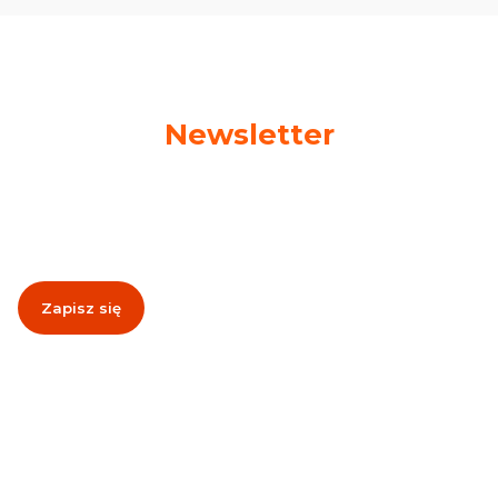
Newsletter
Podaj swój adres e-mail, jeżeli chcesz otrzymywać
informacje o nowościach i promocjach!
Zapisz się
Zapisując się, akceptujesz nasz
Regulamin
(w zakresie dotyczącym
Newslettera). Przetwarzanie danych odbywa się zgodnie z
Polityką
prywatności
.