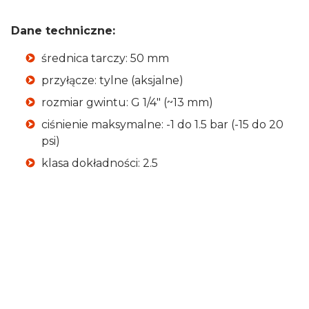
Dane techniczne:
średnica tarczy: 50 mm
przyłącze: tylne (aksjalne)
rozmiar gwintu: G 1/4" (~13 mm)
ciśnienie maksymalne: -1 do 1.5 bar (-15 do 20
psi)
klasa dokładności: 2.5
Typ
manowakuometr
Średnica tarczy
50 mm
Przyłącze
tylne
Rozmiar gwintu
G 1/4"