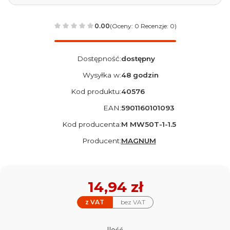
0.00
(Oceny: 0 Recenzje: 0)
Dostępność:
dostępny
Wysyłka w:
48 godzin
Kod produktu:
40576
EAN:
5901160101093
Kod producenta:
M MW50T-1-1.5
Producent:
MAGNUM
Cena
14,94 zł
z VAT
bez VAT