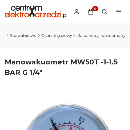
Produkty w koszyku
Otwórz wysz
dzi
Spawalnictwo
Osprzęt gazowy
Manometry i wakuometry
Manowakuometr MW50T -1-1.5
BAR G 1/4"