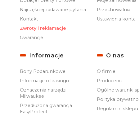
Dotacje i oferty hurtowe
Moje zamówienia
Najczęściej zadawane pytania
Przechowalnia
Kontakt
Ustawienia konta
Zwroty i reklamacje
Gwarancje
Informacje
O nas
Bony Podarunkowe
O firmie
Informacje o leasingu
Producenci
Oznaczenia narzędzi
Ogólne warunki s
Milwaukee
Polityka prywatno
Przedłużona gwarancja
Regulamin sklepu
EasyProtect