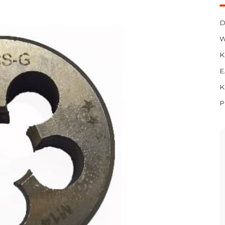
D
W
K
E
K
P