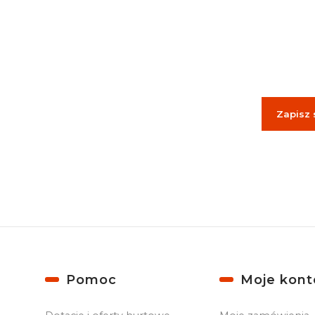
Podaj
Zapisz 
Zapisując się
Linki w stopce
Pomoc
Moje kont