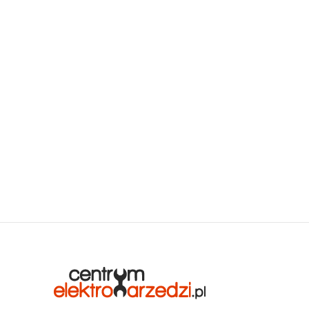
iach i
rzanie danych