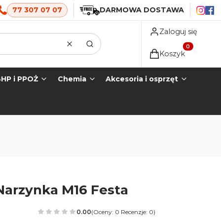
77 307 07 07
DARMOWA DOSTAWA
Zaloguj się
Wyczyść
Szukaj
Produkty w koszyk
Koszyk
HP i PPOŻ
Chemia
Akcesoria i osprzęt
Narzynka M16 Festa
0.00
(Oceny: 0 Recenzje: 0)