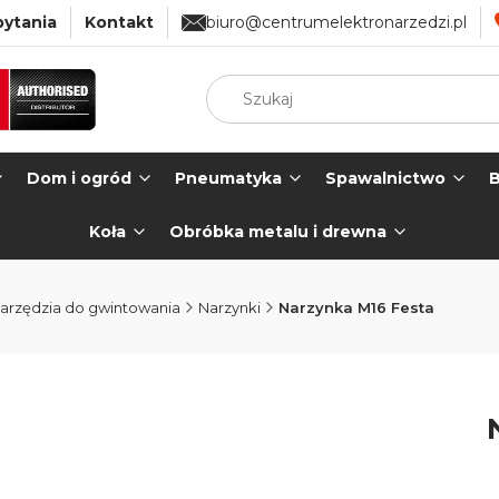
pytania
Kontakt
biuro@centrumelektronarzedzi.pl
Dom i ogród
Pneumatyka
Spawalnictwo
B
Koła
Obróbka metalu i drewna
arzędzia do gwintowania
Narzynki
Narzynka M16 Festa