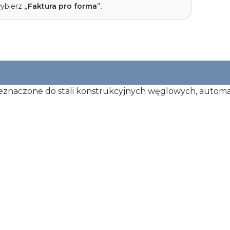
wybierz
„Faktura pro forma”
.
zeznaczone do stali konstrukcyjnych węglowych, autom
Średnica gwintu
M16
Skok gwintu
2,0 mm
Średnica całkowita
45 mm
Wysokość całkowita
18 mm
Opakowanie
pojedyncze