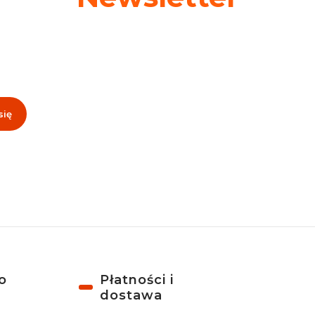
 swój adres e-mail, jeżeli chcesz otrzymywać informacje o nowośc
promocjach!
się
, akceptujesz nasz
Regulamin
(w zakresie dotyczącym Newslettera). Przetwa
odbywa się zgodnie z
Polityką prywatności
.
o
Płatności i
dostawa