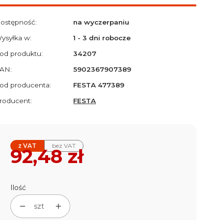
ostępność:
na wyczerpaniu
ysyłka w:
1 - 3 dni robocze
od produktu:
34207
AN:
5902367907389
od producenta:
FESTA 477389
roducent:
FESTA
z VAT
bez VAT
Cena
92,48 zł
Ilość
szt