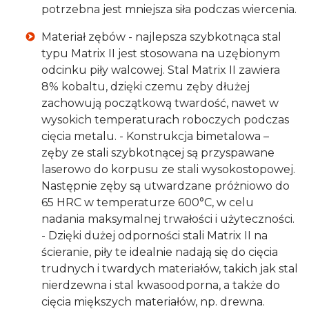
potrzebna jest mniejsza siła podczas wiercenia.
Materiał zębów - najlepsza szybkotnąca stal
typu Matrix II jest stosowana na uzębionym
odcinku piły walcowej. Stal Matrix II zawiera
8% kobaltu, dzięki czemu zęby dłużej
zachowują początkową twardość, nawet w
wysokich temperaturach roboczych podczas
cięcia metalu. - Konstrukcja bimetalowa –
zęby ze stali szybkotnącej są przyspawane
laserowo do korpusu ze stali wysokostopowej.
Następnie zęby są utwardzane próżniowo do
65 HRC w temperaturze 600°C, w celu
nadania maksymalnej trwałości i użyteczności.
- Dzięki dużej odporności stali Matrix II na
ścieranie, piły te idealnie nadają się do cięcia
trudnych i twardych materiałów, takich jak stal
nierdzewna i stal kwasoodporna, a także do
cięcia miększych materiałów, np. drewna.