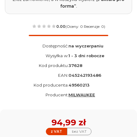
forma”
.
0.00
(Oceny: 0 Recenzje: 0)
Dostępność:
na wyczerpaniu
Wysyłka w:
1 - 3 dni robocze
Kod produktu:
37628
EAN:
045242193486
Kod producenta:
49560213
Producent:
MILWAUKEE
Cena
94,99 zł
z VAT
bez VAT