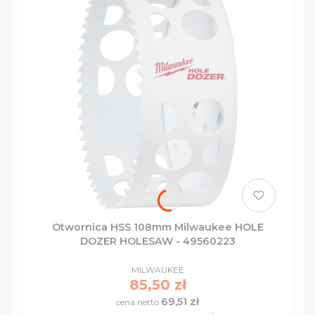
i skutecznego narzędzia do cięcia otworów w
różnych materiałach.
Otwornica HSS 108mm Milwaukee HOLE
DOZER HOLESAW - 49560223
PRODUCENT
MILWAUKEE
Cena
85,50 zł
69,51 zł
Cena