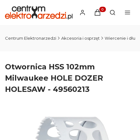
Produkty w koszyku
Otwórz wysz
Centrum Elektronarzedzi
Akcesoria i osprzęt
Wiercenie i dłut
Otwornica HSS 102mm
Milwaukee HOLE DOZER
HOLESAW - 49560213