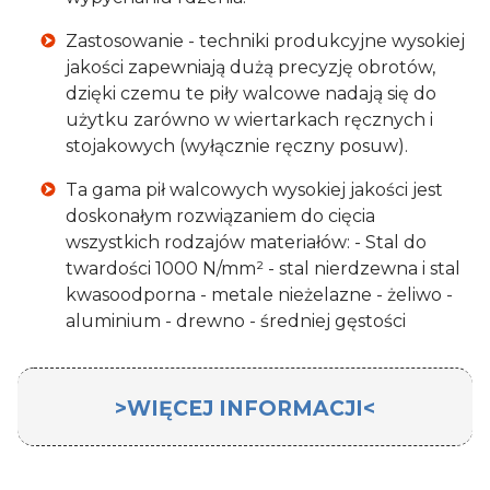
Zastosowanie - techniki produkcyjne wysokiej
jakości zapewniają dużą precyzję obrotów,
dzięki czemu te piły walcowe nadają się do
użytku zarówno w wiertarkach ręcznych i
stojakowych (wyłącznie ręczny posuw).
Ta gama pił walcowych wysokiej jakości jest
doskonałym rozwiązaniem do cięcia
wszystkich rodzajów materiałów: - Stal do
twardości 1000 N/mm² - stal nierdzewna i stal
kwasoodporna - metale nieżelazne - żeliwo -
aluminium - drewno - średniej gęstości
>WIĘCEJ INFORMACJI<
Otwornica HSS 102mm
Milwaukee
HOLE
DOZER HOLESAW
to narzędzie przeznaczone